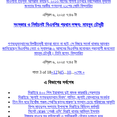
মাওলানা ইউসুফ আশরাফ বলছেন, ২০১৩ সালের শাপলা চত্বরে নবীপ্রেমীক মুসলিম
জনতার উপর নরকীয় গণহত্যা ২১শের মোদি
বিস্তারিত
এপ্রিল ৬, ২০২৫ ৭:৪৬ টা
সংস্কার ও নির্বাচনই বিএনপির প্রধান লক্ষ্য: মাহবুব চৌধুরী
গণঅভ্যুত্থানের বিপরীতমুখী যাত্রা যাতে না ঘটে, সে বিষয়ে সতর্ক থাকার আহ্বান
জানিয়েছেন বিএনপির নেতা ও সুনামগঞ্জ-২ আসনের বিএনপির মনোনয়ন প্রত্যাশী জননেতা
মাহবুব চৌধুরী। তিনি বলেন,
বিস্তারিত
এপ্রিল ৬, ২০২৫ ৭:৪৫ টা
পাতা 3 of 18
«
1
2
3
4
5
...
10
...
»
শেষ »
এ বিভাগের সর্বশেষ
দিরাইয়ে ৪০০ পিস ইয়াবাসহ দুই মাদক কারবারি গ্রেপ্তার
দিরাইয়ে ‘জুলাই গণঅভ্যুত্থান দিবস’ পালিত, জুলাই যোদ্ধাদের সংবর্ধনা
তিন দিন ধরে নিখোঁজ পঞ্চম শ্রেণির ছাত্র মারুফ’র সন্ধান চেয়ে পরিবারের আকুতি
বিশ্ব মাতৃদুগ্ধ সপ্তাহ উপলক্ষে দিরাইয়ে বিভিন্ন কর্মসূচি
সিলেট রেঞ্জের ‘শ্রেষ্ঠ ওসি’ দিরাই থানার আমিনুল ইসলাম
টাঙ্গুয়ার হাওরে সব হাউসবোট ও পর্যটকবাহী নৌযান চলাচল বন্ধ