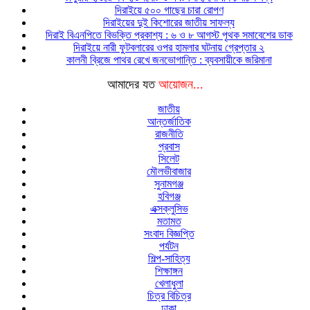
দিরাইয়ে ৫০০ গাছের চারা রোপণ
দিরাইয়ের দুই কিশোরের জাতীয় সাফল্য
দিরাই বিএনপিতে বিভক্তি প্রকাশ্য : ৬ ও ৮ আগস্ট পৃথক সমাবেশের ডাক
দিরাইয়ে নারী ফুটবলারের ওপর হামলার ঘটনায় গ্রেপ্তার ২
কালনী ব্রিজে পাথর রেখে জনভোগান্তি : ব্যবসায়ীকে জরিমানা
আমাদের যত
আয়োজন...
জাতীয়
আন্তর্জাতিক
রাজনীতি
প্রবাস
সিলেট
মৌলভীবাজার
সুনামগঞ্জ
হবিগঞ্জ
এক্সক্লুসিভ
মতামত
সংবাদ বিজ্ঞপ্তি
পর্যটন
শিল্প-সাহিত্য
শিক্ষাঙ্গন
খেলাধুলা
চিত্র বিচিত্র
ঢাকা