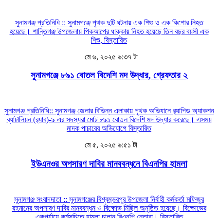
সুনামগঞ্জ প্রতিনিধি :: সুনামগঞ্জে পৃথক দুটি ঘটনায় এক শিশু ও এক কিশোর নিহত
হয়েছে। শান্তিগঞ্জ উপজেলায় পিকআপের ধাক্কায় নিহত হয়েছে তিন বছর বয়সী এক
শিশু,
বিস্তারিত
মে ৬, ২০২৫ ৬:৩৭ টা
সুনামগঞ্জে ৮৯১ বোতল বিদেশি মদ উদ্ধার, গ্রেফতার ২
সুনামগঞ্জ প্রতিনিধি:: সুনামগঞ্জ জেলার বিভিন্ন এলাকায় পৃথক অভিযানে র‌্যাপিড অ্যাকশন
ব্যাটালিয়ন (র‌্যাব)-৯ এর সদস্যরা মোট ৮৯১ বোতল বিদেশি মদ উদ্ধার করেছে। এসময়
মাদক পাচারের অভিযোগে
বিস্তারিত
মে ৫, ২০২৫ ৬:৫১ টা
ইউএনওর অপসারণ দাবির মানববন্ধনে বিএনপির হামলা
সুনামগঞ্জ সংবাদদাতা :: সুনামগঞ্জের বিশ্বম্ভরপুর উপজেলা নির্বাহী কর্মকর্তা মফিজুর
রহমানের অপসারণ দাবির মানববন্ধন ও বিক্ষোভ মিছিল অনুষ্ঠিত হয়েছে। বিক্ষোভের
একপর্যায়ে কর্মসূচিতে হামলা চালান বিএনপি নেতারা।
বিস্তারিত