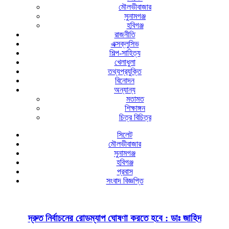
মৌলভীবাজার
সুনামগঞ্জ
হবিগঞ্জ
রাজনীতি
এক্সক্লুসিভ
শিল্প-সাহিত্য
খেলাধুলা
তথ্যপ্রযুক্তি
বিনোদন
অন্যান্য
মতামত
শিক্ষাঙ্গন
চিত্র বিচিত্র
সিলেট
মৌলভীবাজার
সুনামগঞ্জ
হবিগঞ্জ
প্রবাস
সংবাদ বিজ্ঞপ্তি
দ্রুত নির্বাচনের রোডম্যাপ ঘোষণা করতে হবে : ডাঃ জাহিদ