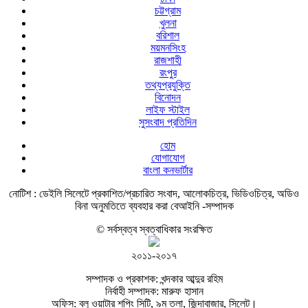
চট্টগ্রাম
খুলনা
বরিশাল
ময়মনসিংহ
রাজশাহী
রংপুর
তথ্যপ্রযুক্তি
বিনোদন
লাইফ স্টাইল
সুসংবাদ প্রতিদিন
হোম
যোগাযোগ
বাংলা কনভার্টার
নোটিশ :
ডেইলি সিলেটে প্রকাশিত/প্রচারিত সংবাদ, আলোকচিত্র, ভিডিওচিত্র, অডিও
বিনা অনুমতিতে ব্যবহার করা বেআইনি -সম্পাদক
© সর্বস্বত্ব স্বত্বাধিকার সংরক্ষিত
২০১১-২০১৭
সম্পাদক ও প্রকাশক: খন্দকার আব্দুর রহিম
নির্বাহী সম্পাদক: মারুফ হাসান
অফিস: ব্লু ওয়াটার শপিং সিটি, ৯ম তলা, জিন্দাবাজার, সিলেট।