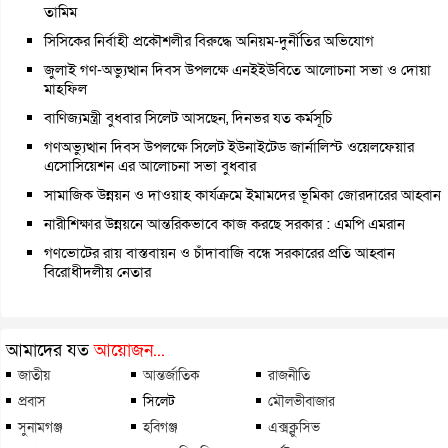
তামিম
সিসিকের নির্বাহী প্রকৌশলীর বিরুদ্ধে অনিয়ম-দুর্নীতির অভিযোগ
জুলাই গণ-অভ্যুত্থান দিবস উপলক্ষে এনইইউবিতে আলোচনা সভা ও দোয়া
মাহফিল
বাণিজ্যমন্ত্রী বুধবার সিলেট আসছেন, দিনভর যত কর্মসূচি
গণঅভ্যুত্থান দিবস উপলক্ষে সিলেট ইউনাইটেড জার্নালিস্ট ওয়েলফেয়ার
এসোসিয়েশন এর আলোচনা সভা বুধবার
সামাজিক উন্নয়ন ও দাওয়াহ কার্যক্রমে ইমামদের ভূমিকা জোরদারের আহ্বান
নারীশিক্ষার উন্নয়নে আন্তরিকভাবে কাজ করছে সরকার : এমপি এমরান
গণভোটের রায় বাস্তবায়ন ও চাঁদাবাজি বন্ধে সরকারের প্রতি আহ্বান
বিরোধীদলীয় নেতার
আমাদের যত
আয়োজন...
জাতীয়
আন্তর্জাতিক
রাজনীতি
প্রবাস
সিলেট
মৌলভীবাজার
সুনামগঞ্জ
হবিগঞ্জ
এক্সক্লুসিভ