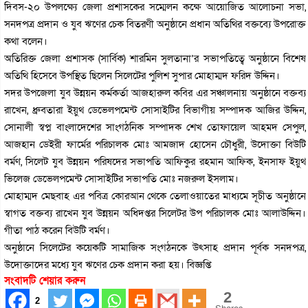
দিবস-২০ উপলক্ষ্যে জেলা প্রশাসকের সম্মেলন কক্ষে আয়োজিত আলোচনা সভা,
সনদপত্র প্রদান ও যুব ঋণের চেক বিতরণী অনুষ্ঠানে প্রধান অতিথির বক্তব্যে উপরোক্ত
কথা বলেন।
অতিরিক্ত জেলা প্রশাসক (সার্বিক) শারমিন সুলতানা’র সভাপতিত্বে অনুষ্ঠানে বিশেষ
অতিথি হিসেবে উপস্থিত ছিলেন সিলেটের পুলিশ সুপার মোহাম্মদ ফরিদ উদ্দিন।
সদর উপজেলা যুব উন্নয়ন কর্মকর্তা আজহারুল কবির এর সঞ্চালনায় অনুষ্ঠানে বক্তব্য
রাখেন, ধ্রুবতারা ইয়ুথ ডেভেলপমেন্ট সোসাইটির বিভাগীয় সম্পাদক আজির উদ্দিন,
সোনালী স্বপ্ন বাংলাদেশের সাংগঠনিক সম্পাদক শেখ তোফায়েল আহমদ সেপুল,
আজহান ডেইরী ফার্মের পরিচালক মোঃ আমজাদ হোসেন চৌধুরী, উদোক্তা বিউটি
বর্মণ, সিলেট যুব উন্নয়ন পরিষদের সভাপতি আফিকুর রহমান আফিক, ইনসাফ ইয়ুথ
ভিলেজ ডেভেলপমেন্ট সোসাইটির সভাপতি মোঃ নজরুল ইসলাম।
মোহাম্মদ মেছবাহ এর পবিত্র কোরআন থেকে তেলাওয়াতের মাধ্যমে সূচীত অনুষ্ঠানে
স্বাগত বক্তব্য রাখেন যুব উন্নয়ন অধিদপ্তর সিলেটর উপ পরিচালক মোঃ আলাউদ্দিন।
গীতা পাঠ করেন বিউটি বর্মণ।
অনুষ্ঠানে সিলেটের কয়েকটি সামাজিক সংগঠনকে উৎসাহ প্রদান পূর্বক সনদপত্র,
উদোক্তাদের মধ্যে যুব ঋণের চেক প্রদান করা হয়। বিজ্ঞপ্তি
সংবাদটি শেয়ার করুন
2
2