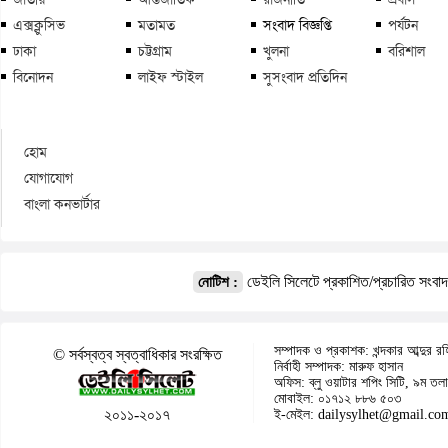
এক্সক্লুসিভ
মতামত
সংবাদ বিজ্ঞপ্তি
পর্যটন
ঢাকা
চট্টগ্রাম
খুলনা
বরিশাল
বিনোদন
লাইফ স্টাইল
সুসংবাদ প্রতিদিন
হোম
যোগাযোগ
বাংলা কনভার্টার
ডেইলি সিলেটে প্রকাশিত/প্রচারিত সংবা
নোটিশ :
সম্পাদক ও প্রকাশক: খন্দকার আব্দুর রহ
© সর্বস্বত্ব স্বত্বাধিকার সংরক্ষিত
নির্বাহী সম্পাদক: মারুফ হাসান
অফিস: ব্লু ওয়াটার শপিং সিটি, ৯ম তলা
মোবাইল: ০১৭১২ ৮৮৬ ৫০৩
২০১১-২০১৭
ই-মেইল: dailysylhet@gmail.co