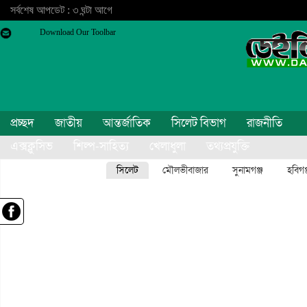
সর্বশেষ আপডেট : ৩ ঘন্টা আগে
Download Our Toolbar
প্রচ্ছদ
জাতীয়
আন্তর্জাতিক
সিলেট বিভাগ
রাজনীতি
এক্সক্লুসিভ
শিল্প-সাহিত্য
খেলাধুলা
তথ্যপ্রযুক্তি
বিনোদন
অন্যান্য
সিলেট
মৌলভীবাজার
সুনামগঞ্জ
হবিগঞ