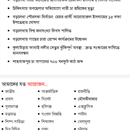
চিকিৎসায় অবহেলার অভিযোগে নারী চা শ্রমিকের মৃত্যু
বড়লেখা পৌরসভা নির্বাচন: মেয়র প্রার্থী আনোয়ারুল ইসলামের ১৫ দফা
ইশতেহার ঘোষণা
বড়লেখায় বিশ্ব জনসংখ্যা দিবস পালিত
বড়লেখায় গাছের চারা রোপন কার্যক্রমের উদ্বোধন
কুলাউড়ায় ফানাই নদীর সেতুর ঝুঁকিপূর্ণ অবস্থা : দ্রুত সংস্কারের দাবিতে
মানববন্ধন
শাহবাজপুর চা বাগানের ৭০০ ঘনফুট কাঠ জব্দ
আমাদের যত
আয়োজন...
জাতীয়
আন্তর্জাতিক
রাজনীতি
প্রবাস
সিলেট
মৌলভীবাজার
সুনামগঞ্জ
হবিগঞ্জ
এক্সক্লুসিভ
মতামত
সংবাদ বিজ্ঞপ্তি
পর্যটন
শিল্প-সাহিত্য
শিক্ষাঙ্গন
খেলাধুলা
চিত্র বিচিত্র
ঢাকা
চট্টগ্রাম