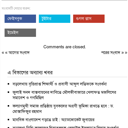
সংবাদটি শেয়ার করুন:
ফেইসবুক
টুইটার
গুগল প্লাস
ইমেইল
Comments are closed.
« «
আগের সংবাদ
পরের সংবাদ
» »
এ বিভাগের অন্যান্য খবর
বড়লেখায় বৃত্তিপ্রাপ্ত শিক্ষার্থী ও প্রবাসী আব্দুল লতিফকে সংবর্ধনা
জুলাই সনদ বাস্তবায়নের দাবিতে মৌলভীবাজারে খেলাফত মজলিসের
সমাবেশ ও গণমিছিল
কল্যাণমুখী সমাজ প্রতিষ্ঠায় যুবকদের অগ্রণী ভূমিকা রাখতে হবে : ড.
মোস্তাফিজুর রহমান
মানবিক বাংলাদেশ গড়তে চাই : অ্যাডভোকেট জুবায়ের
বড়লেখা ডিগ্রি কলেজের হিসাবরক্ষক রেজাউল ইসলাম’র বিদায় সংবর্ধনা