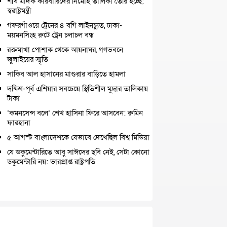
শীর্ষ মাদক কারবারিদের নির্মোহ তালিকা তৈরি হচ্ছে:
স্বরাষ্ট্রমন্ত্রী
গফরগাঁওয়ে ট্রেনের ৪ বগি লাইনচ্যুত, ঢাকা-
ময়মনসিংহ রুটে ট্রেন চলাচল বন্ধ
রক্তমাখা পোশাক থেকে আয়নাঘর, গণভবনে
জুলাইয়ের স্মৃতি
সাকিব আল হাসানের মাগুরার বাড়িতে হামলা
দক্ষিণ-পূর্ব এশিয়ার সবচেয়ে স্থিতিশীল মুদ্রার তালিকায়
টাকা
‘কমনসেন্স বলে’ শেখ হাসিনা ফিরে আসবেন: রুমিন
ফারহানা
৫ আগস্ট বাংলাদেশকে যেভাবে দেখেছিল বিশ্ব মিডিয়া
যে ডকুমেন্টারিতে আবু সাঈদের ছবি নেই, সেটা কোনো
ডকুমেন্টারি নয়: ভারপ্রাপ্ত রাষ্ট্রপতি