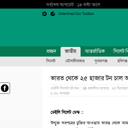
সর্বশেষ আপডেট : ১৪ ঘন্টা আগে
Download Our Toolbar
প্রচ্ছদ
জাতীয়
আন্তর্জাতিক
সিলেট ব
সিলেট
মৌলভীবাজার
সুনামগঞ্জ
হবিগঞ্জ
ভারত থেকে ২৫ হাজার টন চাল আ
ডেইলি সিলেট ডট কম ::
প্রকাশিত হয়েছে : ২৫ ডিসেম্ব
৯:৫৮ অপরাহ্ন
ডেইলি সিলেট ডেস্ক ::
উন্মুক্ত দরপত্রের চুক্তির আওতায় ভারত থেকে আম