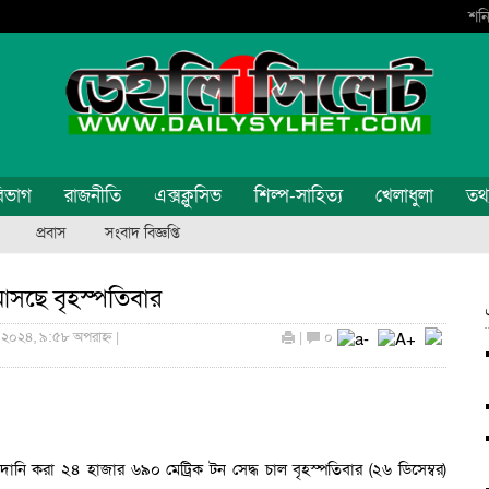
শনি
িভাগ
রাজনীতি
এক্সক্লুসিভ
শিল্প-সাহিত্য
খেলাধুলা
তথ্য
প্রবাস
সংবাদ বিজ্ঞপ্তি
সছে বৃহস্পতিবার
র ২০২৪, ৯:৫৮ অপরাহ্ন |
|
০
দানি করা ২৪ হাজার ৬৯০ মেট্রিক টন সেদ্ধ চাল বৃহস্পতিবার (২৬ ডিসেম্বর)