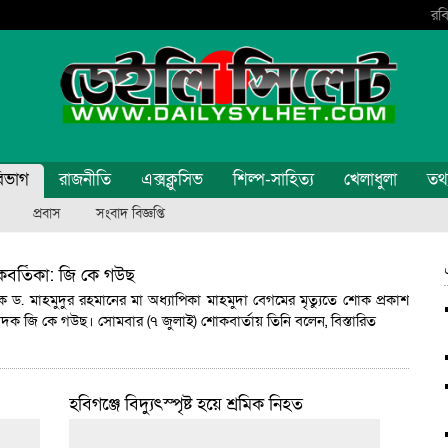
রবি
িভাগ
রাজনীতি
এক্সক্লুসিভ
শিল্প-সাহিত্য
খেলাধুলা
তথ্য
প্রবাস
সংবাদ বিজ্ঞপ্তি
কবর্তিকা: জি কে গউছ
ড. মাহমুদুর রহমানের মা অধ্যাপিকা মাহমুদা বেগমের মৃত্যুতে শোক প্রকাশ
পাদক জি কে গউছ। সোমবার (৭ জুলাই) শোকবার্তায় তিনি বলেন,
বিস্তারিত
হবিগঞ্জে বিদ্যুৎস্পৃষ্ট হয়ে শ্রমিক নিহত