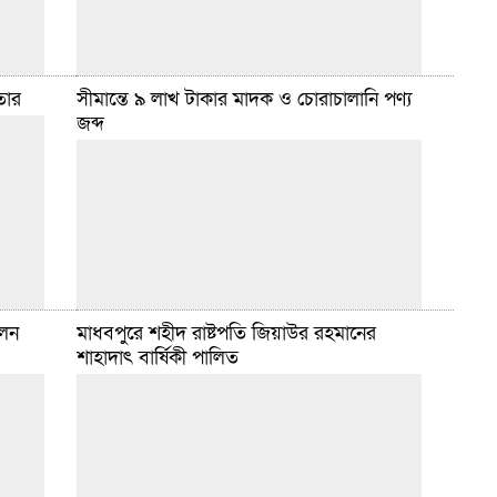
তার
সীমান্তে ৯ লাখ টাকার মাদক ও চোরাচালানি পণ্য
থানা
জব্দ
 নামে
হবিগঞ্জ সংবাদদাতা :: হবিগঞ্জ জেলার শায়েস্তাগঞ্জ পৌরসভার
িলেটের
দাউদনগর বাজারে চিংড়িতে ক্ষতিকর জেলি পাওয়ায় মাছ
বিক্রেতা মো. আলাই মিয়াকে দুই হাজার টাকা জরিমানা করা
হয়েছে। মঙ্গলবার
বিস্তারিত
জুন ৪, ২০২৫ ৬:৫০ টা
লেন
মাধবপুরে শহীদ রাষ্টপতি জিয়াউর রহমানের
থানা
শাহাদাৎ বার্ষিকী পালিত
, জিআর
হবিগঞ্জ সংবাদদাতা :: হবিগঞ্জ ব্যাটালিয়ন (৫৫ বিজিবি) দুই
 ১১০ পিস
দিনে চুনারুঘাট (হবিগঞ্জ) ও শ্রীমঙ্গল (মৌলভীবাজার)
উপজেলার সীমান্তবর্তী দুর্গম এলাকায় মাদক ও চোরাচালান
প্রতিরোধে পাঁচটি পৃথক অভিযান
বিস্তারিত
জুন ৪, ২০২৫ ৬:৪৬ টা