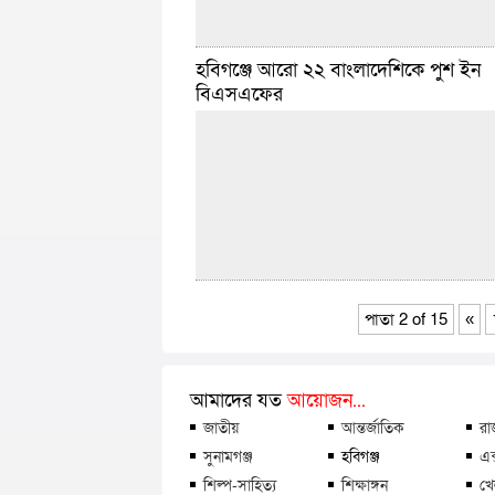
হবিগঞ্জে আরো ২২ বাংলাদেশিকে পুশ ইন
বিএসএফের
ছনি আহমেদ চৌধুরী :: হবিগঞ্জের নবীগঞ্জ উপজেলা
দীঘলবাক ইউনিয়নের বন্যায় ক্ষতিগ্রস্ত মানুষের মাঝে 
বিতরণ করেছেন জেলা প্রশাসক ড. মো. ফরিদুর রহম
মঙ্গলবার (৩ জুন)
বিস্তারিত
জুন ৪, ২০২৫ ৮:৫৭ টা
পাতা 2 of 15
«
হবিগঞ্জ সংবাদদাতা : হবিগঞ্জের চুনারুঘাট উপজেলার
সীমান্ত দিয়ে চার দিনের ব্যবধানে আরো ২২ বাংলা
পুশ ইন করেছে ভারতীয় সীমান্ত রক্ষী বাহিনী (বিএ
আমাদের যত
আয়োজন...
আগে
বিস্তারিত
জাতীয়
আন্তর্জাতিক
রা
মে ৩০, ২০২৫ ৭:২৯ টা
সুনামগঞ্জ
হবিগঞ্জ
এক
শিল্প-সাহিত্য
শিক্ষাঙ্গন
খে