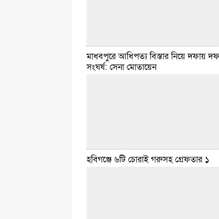
তীর, এবং
বিস্তারিত
জুন ২১, ২০২৫ ৪:০৬ টা
মাধবপুরে আধিপত্য বিস্তার নিয়ে দফায় দ
সংঘর্ষ: সেনা মোতায়েন
নবীগঞ্জ সংবাদদাতা :: হবিগঞ্জের নবীগঞ্জ উপজেল
পরিচয়ে এক সরকারি প্রাথমিক বিদ্যালয়ের সহকারী শ
অপহরণের চেষ্টাকালে দুই প্রতারককে আটক করেছে স
জনতা। বৃহস্পতিবার (১৯ জুন)
বিস্তারিত
জুন ২০, ২০২৫ ৭:৪৩ টা
হবিগঞ্জে ৬টি চোরাই গরুসহ গ্রেফতার ১
হবিগঞ্জ সংবাদদাতা :: হবিগঞ্জের মাধবপুর পৌর শহরে
মাধবপুর ও পশ্চিম মাধবপুর এলাকার দুই পক্ষের মধ্য
আধিপত্য বিস্তারকে কেন্দ্র করে দফায় দফায় সংঘর্ষ
পাল্টা
বিস্তারিত
জুন ১৩, ২০২৫ ১:৫৫ টা