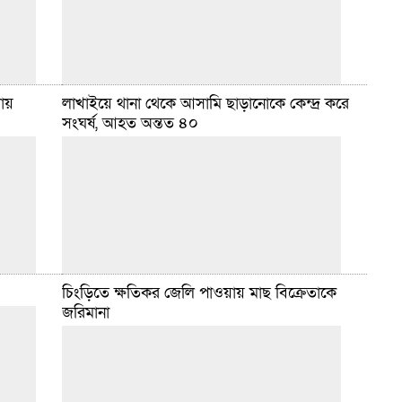
জুন ২১, ২০২৫ ৩:৪২ টা
ফায়
লাখাইয়ে থানা থেকে আসামি ছাড়ানোকে কেন্দ্র করে
সংঘর্ষ, আহত অন্তত ৪০
ায় সিআইডি
স্টাফ রিপোর্টার :: হবিগঞ্জের নবীগঞ্জে চলন্ত বাসে কলেজছাত্রী
িক্ষককে
ধর্ষণের ঘটনায় অভিযুক্ত বাস হেলপার লিটন (২৬)-কে মাত্র ২৪
্থানীয়
ঘণ্টার মধ্যে গ্রেফতার করেছে র‌্যাব-৯। গত ১৬ জুন
বিস্তারিত
জুন ১৭, ২০২৫ ৩:৩৮ টা
চিংড়িতে ক্ষতিকর জেলি পাওয়ায় মাছ বিক্রেতাকে
জরিমানা
র পূর্ব
হবিগঞ্জ সংবাদদাতা :: হবিগঞ্জের লাখাই উপজেলায় থানা
ে
থেকে আসামি ছাড়ানোকে কেন্দ্র করে ছাত্রদল ও ইউনিয়ন
 ও ধাওয়া-
পরিষদের চেয়ারম্যানপন্থী দু’পক্ষের মধ্যে সংঘর্ষের ঘটনা
ঘটেছে। গত বুধবার (১১
বিস্তারিত
জুন ১৩, ২০২৫ ১:৫০ টা