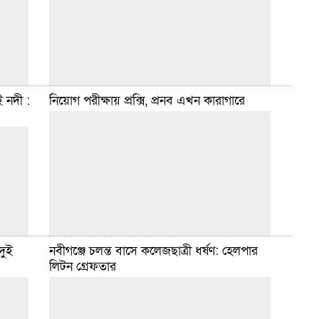
লাদেশ
কার্যবিধি ১৫১ ধারায় ২ জনসহ ৩ জন আসামিকে গ্রেফতার
করা হয়েছে।
বিস্তারিত
জুন ২৩, ২০২৫ ৮:১২ টা
 নদী :
নিয়োগ পরীক্ষায় প্রক্সি, প্রনব এখন কারাগারে
তীয়
হবিগঞ্জ সংবাদদাতা :: হবিগঞ্জের নবীগঞ্জ পৌর এলাকার
ছে তীব্র
গয়াহরি গ্রামে একটি বসতঘর থেকে ৩৩ বোতল বিদেশি মদ
নসিপির
জব্দ করেছে মাদকদ্রব্য নিয়ন্ত্রণ অধিদপ্তর। গোপন সংবাদের
ভিত্তিতে পরিচালিত
বিস্তারিত
জুন ২২, ২০২৫ ২:০৯ টা
দুই
নবীগঞ্জে চলন্ত বাসে কলেজছাত্রী ধর্ষণ: হেলপার
হবিগঞ্জ সংবাদদাতা :: হবিগঞ্জে জেলা প্রশাসকের কার্যালয়ে
লিটন গ্রেফতার
চাকরির পরীক্ষায় প্রক্সি দিতে গিয়ে প্রনব চন্দ্র দেব নামের এক
োলনের
যুবক আটক হয়েছেন। শুক্রবার বিয়াম ল্যাবরেটরি স্কুল কেন্দ্রে
ে। নদীর
বিস্তারিত
ে পড়েছে