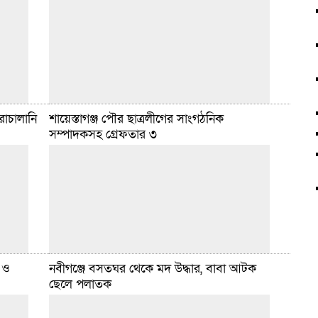
রাচালানি
শায়েস্তাগঞ্জ পৌর ছাত্রলীগের সাংগঠনিক
ার রাজনগর
হবিগঞ্জ সংবাদদাতা :: হবিগঞ্জ জেলার শায়েস্তাগঞ্জ উপজেলার
সম্পাদকসহ গ্রেফতার ৩
্যার
অলিপুরে আরএফএল’র বাইসাইকেল ফ্যাক্টরীর শ্রমিক মো.
সহ ২
সোহাগ আহমেদ (৩০) বিদ্যুৎস্পৃষ্ট হয়ে নিহত হয়েছেন।
সোমবার (২৩ জুন) দিবাগত মধ্যরাতে
বিস্তারিত
জুন ২৪, ২০২৫ ৬:৫৮ টা
ক ও
নবীগঞ্জে বসতঘর থেকে মদ উদ্ধার, বাবা আটক
ছেলে পলাতক
 এলাকায়
হবিগঞ্জ সংবাদদাতা :: হবিগঞ্জ জেলার শায়েস্তাগঞ্জ থানা
ানি পণ্য,
পুলিশের ডেভিল হান্ট অভিযানে একজন ও ফৌফদারি