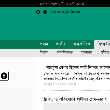
সর্বশেষ আপডেট : ২ ঘন্টা আগে
Download Our Toolbar
প্রচ্ছদ
জাতীয়
আন্তর্জাতিক
সিলেট ব
সিলেট
মৌলভীবাজার
সুনামগঞ্জ
হবিগঞ্জ
মাহমুদা বেগম ছিলেন নারী শিক্ষার আলো
হবিগঞ্জ সংবাদদাতা :: দৈনিক আমার দেশ সম্পাদক 
করেছেন বিএনপির কেন্দ্রীয় কমিটির সাংগঠনিক সম্
জুলাই ৭, ২০২৫ ৬:০৬ টা
স্ত্রী হত্যার অভিযোগে স্বামীসহ গ্রেফতার ২