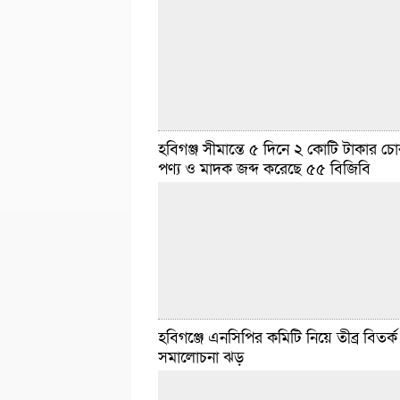
হবিগঞ্জ সীমান্তে ৫ দিনে ২ কোটি টাকার চো
হবিগঞ্জ সংবাদদাতা : হবিগঞ্জের মাধবপুর উপজেল
পণ্য ও মাদক জব্দ করেছে ৫৫ বিজিবি
গ্রামে এক সন্তানের জননী কামরুন নাহারকে (৩০) হত
অভিযোগে স্বামী মোহাম্মদ আলী ওরফে তোফাজ্জল
জনকে গ্রেফতার করেছে
বিস্তারিত
জুলাই ৫, ২০২৫ ৮:৩৭ টা
হবিগঞ্জে এনসিপির কমিটি নিয়ে তীব্র বিতর্
সমালোচনা ঝড়
হবিগঞ্জ সংবাদদাতা :: হবিগঞ্জ জেলার সীমান্তবর্তী
বিশেষ অভিযান চালিয়ে প্রায় ২ কোটি টাকার চোরাচাল