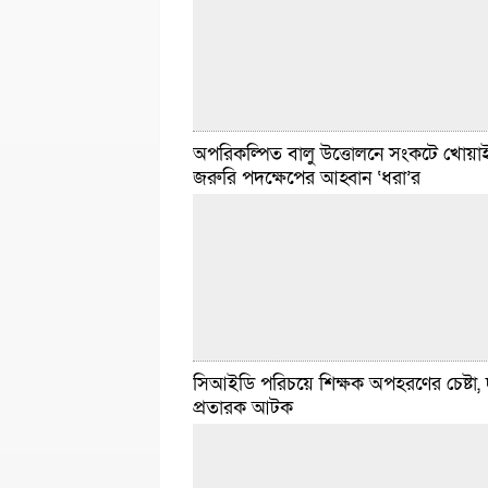
মাদকদ্রব্য ও যানবাহন জব্দ করেছে বর্ডার গার্ড বাং
(বিজিবি)।
বিস্তারিত
জুন ২৪, ২০২৫ ৬:৫৭ টা
অপরিকল্পিত বালু উত্তোলনে সংকটে খোয়াই
জরুরি পদক্ষেপের আহ্বান ‘ধরা’র
হবিগঞ্জ সংবাদদাতা :: হবিগঞ্জ জেলায় নবগঠিত জা
নাগরিক পার্টির (এনসিপি) জেলা কমিটি ঘিরে শুরু হয়ে
বিতর্ক ও সমালোচনা। স্থানীয় রাজনৈতিক অঙ্গনে এ
আত্মপ্রকাশ নতুন
বিস্তারিত
জুন ২৩, ২০২৫ ৭:১৬ টা
সিআইডি পরিচয়ে শিক্ষক অপহরণের চেষ্টা, 
প্রতারক আটক
হবিগঞ্জ সংবাদদাতা :: অপরিকল্পিতভাবে বালু উত্ত
কারণে হবিগঞ্জের খোয়াই নদী পড়েছে ভয়াবহ সংকট
স্বাভাবিক গতিপথ বদলে গিয়ে সৃষ্টি হয়েছে চর, ভেঙ