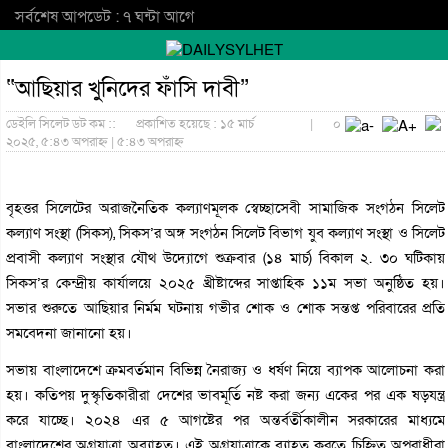
সর্বশেষ আপডেট : ৭ ঘন্টা আগে
“আছিয়ার খুনিদের ফাঁসি দাবী”
ডেইলি সিলেট ডট কম ::
প্রকাশিত হয়েছে : ১৫ মার্চ
|
০
২০২৫, ৫:৪৩ অপরাহ্ন | ৫:৪৩ অপরাহ্ন
বৃহত্তর সিলেটের অরাজনৈতিক কল্যাণমূলক স্বেচ্ছাসেবী সামাজিক সংগঠন সিলেট
কল্যাণ সংস্থা (সিকস), সিকস’র অঙ্গ সংগঠন সিলেট বিভাগ যুব কল্যাণ সংস্থা ও সিলেট
প্রবাসী কল্যাণ সংস্থার যৌথ উদ্যোগে শুক্রবার (১৪ মার্চ) বিকাল ২. ৩০ ঘটিকায়
সিকস’র কেন্দ্রীয় কার্যালয়ে ২০২৫ খ্রীষ্টাব্দের সাপ্তাহিক ১১ম সভা অনুষ্ঠিত হয়।
সভার শুরুতে আছিয়ার নির্মম ঘটনায় গভীর শোক ও শোক সন্তপ্ত পরিবারের প্রতি
সমবেদনা জানানো হয়।
সভায় বাংলাদেশে ক্রমবর্তমান বিভিন্ন নৈরাজ্য ও ধর্ষণ নিয়ে ব্যাপক আলোচনা করা
হয়। কতিপয় দুস্কৃতিকারীরা দেশের ভাবমূর্তি নষ্ট করা জন্য একের পর এক ষড়যন্ত্র
করে যাচ্ছে। ২০২৪ এর ৫ আগষ্টের পর অন্তর্বর্তীকালীন সরকারের মাধ্যমে
বাংলাদেশের অগ্রযাত্রা অব্যাহত। এই অগ্রযাত্রাকে ব্যাহত করতে চিহ্নিত অপরাধীরা