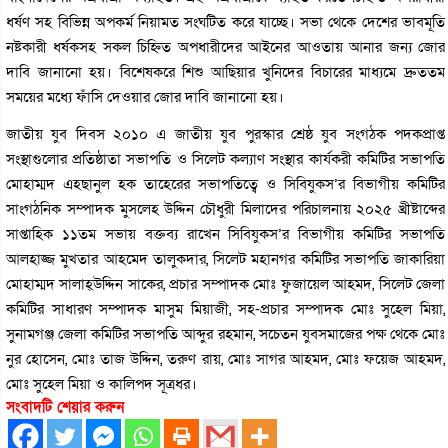
ধর্ষণ সহ বিভিন্ন অপকর্ম নিয়ামত সংঘটিত করে যাচ্ছে। সভা থেকে দেশের ভাবমূতি
নষ্টকারী ধর্ষকসহ সকল চিহ্নিত অপধারীদের আইনের আওতায় আনার জন্য জোর
দাবি জানানো হয়। বিশেষকরে শিশু আছিয়ার খুনিদের বিচারের মাধ্যমে দ্রুততম
সময়ের মধ্যে ফাঁসি দেওয়ার জোর দাবি জানানো হয়।
জাতীয় যুব দিবস ২০১০ এ জাতীয় যুব পুরস্কার শ্রেষ্ঠ যুব সংগঠক পদকপ্রাপ্ত
সংস্থাগুলোর প্রতিষ্ঠাতা সভাপতি ও সিলেট কল্যাণ সংস্থার কার্যকরী কমিটির সভাপতি
মোহাম্মদ এহছানুল হক তাহেরের সভাপতিত্বে ও সিবিযুকস’র বিভাগীয় কমিটির
সাংগঠনিক সম্পাদক মুসলেহ উদ্দিন চৌধুরী মিলাদের পরিচালনায় ২০২৫ খ্রীষ্টাব্দের
সাপ্তাহিক ১১তম সভায় বক্তব্য রাখেন সিবিযুকস’র বিভাগীয় কমিটির সভাপতি
আলহাজ্জ মুখতার আহমেদ তালুকদার, সিলেট মহানগর কমিটির সভাপতি জাকারিয়া
মোহাম্মদ সালাহ্উদ্দিন সাকের, প্রচার সম্পাদক মোঃ ফুজায়েল আহমদ, সিলেট জেলা
কমিটির সাধারণ সম্পাদক মাসুম মিয়াজী, সহ-প্রচার সম্পাদক মোঃ সুহেল মিয়া,
সুনামগঞ্জ জেলা কমিটির সভাপতি আব্দুর রহমান, সচেতন যুবসমাজের পক্ষ থেকে মোঃ
নুর হোসেন, মোঃ তাজ উদ্দিন, তরুণ রায়, মোঃ সাগর আহমদ, মোঃ ফয়েজ আহমদ,
মোঃ সুহেল মিয়া ও কালিপদ সূত্রধর।
সংবাদটি শেয়ার করুন