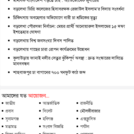
মানবিক বাংলাদেশ গড়তে চাই : অ্যাডভোকেট জুবায়ের
বড়লেখা ডিগ্রি কলেজের হিসাবরক্ষক রেজাউল ইসলাম’র বিদায় সংবর্ধনা
চিকিৎসায় অবহেলার অভিযোগে নারী চা শ্রমিকের মৃত্যু
বড়লেখা পৌরসভা নির্বাচন: মেয়র প্রার্থী আনোয়ারুল ইসলামের ১৫ দফা
ইশতেহার ঘোষণা
বড়লেখায় বিশ্ব জনসংখ্যা দিবস পালিত
বড়লেখায় গাছের চারা রোপন কার্যক্রমের উদ্বোধন
কুলাউড়ায় ফানাই নদীর সেতুর ঝুঁকিপূর্ণ অবস্থা : দ্রুত সংস্কারের দাবিতে
মানববন্ধন
শাহবাজপুর চা বাগানের ৭০০ ঘনফুট কাঠ জব্দ
আমাদের যত
আয়োজন...
জাতীয়
আন্তর্জাতিক
রাজনীতি
প্রবাস
সিলেট
মৌলভীবাজার
সুনামগঞ্জ
হবিগঞ্জ
এক্সক্লুসিভ
মতামত
সংবাদ বিজ্ঞপ্তি
পর্যটন