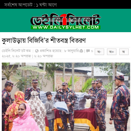
সর্বশেষ আপডেট : ১ ঘন্টা আগে
কুলাউড়ায় বিজিবি’র শীতবস্ত্র বিতরণ
ডেইলি সিলেট ডট কম ::
প্রকাশিত হয়েছে : ৮ জানুয়ারি
|
০
২০২৫, ৬:২০ অপরাহ্ন | ৬:২০ অপরাহ্ন