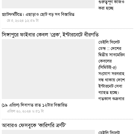
গুরুত্বপূর্ণ কাজও
করা হচ্ছে
প্ল্যাটফর্মটিতে। এছাড়াও ছোট বড় সব
বিস্তারিত
মে ৫, ২০২৪ ১২:৫৯ টা
সিঙ্গাপুরে ফাইবার কেবল ‘ব্রেক’, ইন্টারনেটে ধীরগতি
ডেইলি সিলেট
ডেস্ক :: দেশের
দ্বিতীয় সাবমেরিন
কেবলের
(সিমিউই-৫)
সংযোগ সরবরাহ
বন্ধ থাকায় দেশে
ইন্টারনেট সেবা
ব্যাহত হচ্ছে।
গতকাল শুক্রবার
(১৯ এপ্রিল) দিবাগত রাত ১২টার
বিস্তারিত
এপ্রিল ২০, ২০২৪ ৬:৫১ টা
আবারও ফেসবুকে ‘কারিগরি ত্রুটি’
ডেইলি সিলেট