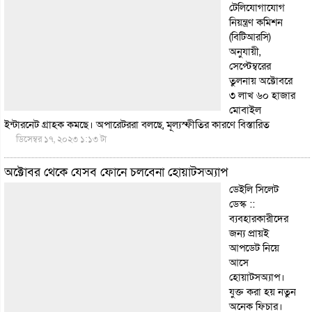
টেলিযোগাযোগ
নিয়ন্ত্রণ কমিশন
(বিটিআরসি)
অনুযায়ী,
সেপ্টেম্বরের
তুলনায় অক্টোবরে
৩ লাখ ৬০ হাজার
মোবাইল
ইন্টারনেট গ্রাহক কমছে। অপারেটররা বলছে, মূল্যস্ফীতির কারণে
বিস্তারিত
ডিসেম্বর ১৭, ২০২৩ ১:১৩ টা
অক্টোবর থেকে যেসব ফোনে চলবেনা হোয়াটসঅ্যাপ
ডেইলি সিলেট
ডেস্ক ::
ব্যবহারকারীদের
জন্য প্রায়ই
আপডেট নিয়ে
আসে
হোয়াটসঅ্যাপ।
যুক্ত করা হয় নতুন
অনেক ফিচার।