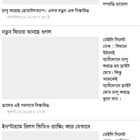
সম্প্রতি চ্যানেল
চালু করেছে হোয়াটসঅ্যাপ। এবার নতুন এক
বিস্তারিত
সেপ্টেম্বর ২৬, ২০২৩ ৭:৩৯ টা
নতুন ফিচার আনছে গুগল
ডেইলি সিলেট
ডেস্ক :: বিমানে
উঠলেই
স্মার্টফোনে চালু
করতে হয় ফ্লাইট
মোড। কিন্তু
অনেকেই
স্মার্টফোনে ফ্লাইট
মোড চালু করতে
ভুলে যান ।
তাদের এই সমস্যার
বিস্তারিত
জুলাই ১৩, ২০২৩ ৮:১৭ টা
ইনস্টাগ্রাম রিলস ভিডিও র‌্যাঙ্কিং করে যেভাবে
ডেইলি সিলেট