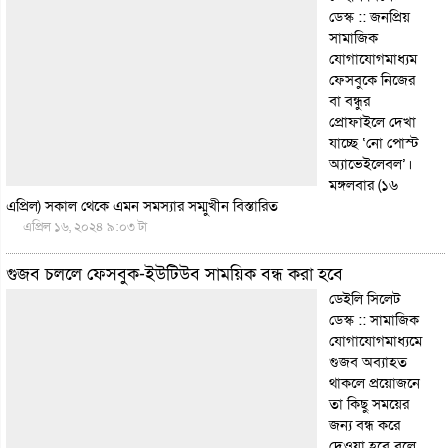
ডেস্ক :: জনপ্রিয়
সামাজিক
যোগাযোগমাধ্যম
ফেসবুকে নিজের
বা বন্ধুর
প্রোফাইলে দেখা
যাচ্ছে ‘নো পোস্ট
অ্যাভেইলেবল’।
মঙ্গলবার (১৬
এপ্রিল) সকাল থেকে এমন সমস্যার সম্মুখীন
বিস্তারিত
এপ্রিল ১৬, ২০২৪ ৯:০৩ টা
গুজব চললে ফেসবুক-ইউটিউব সাময়িক বন্ধ করা হবে
ডেইলি সিলেট
ডেস্ক :: সামাজিক
যোগাযোগমাধ্যমে
গুজব অব্যাহত
থাকলে প্রয়োজনে
তা কিছু সময়ের
জন্য বন্ধ করে
দেওয়া হবে বলে