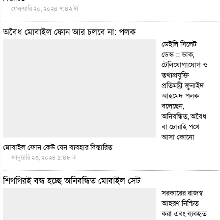
ফেব্রুয়ারি ২০, ২০২৪ ৭:৪২ টা
অবৈধ মোবাইল ফোন আর চলবে না: পলক
ডেইলি সিলেট
ডেস্ক :: ডাক,
টেলিযোগাযোগ ও
তথ্যপ্রযুক্তি
প্রতিমন্ত্রী জুনাইদ
আহমেদ পলক
বলেছেন,
অনিবন্ধিত, অবৈধ
বা চোরাই পথে
আসা কোনো
মোবাইল ফোন কেউ যেন ব্যবহার
বিস্তারিত
জানুয়ারি ২৩, ২০২৪ ১:৪৮ টা
শিগগিরই বন্ধ হচ্ছে অনিবন্ধিত মোবাইল সেট
সরকারের রাজস্ব
আহরণ নিশ্চিত
করা এবং ব্যবহৃত