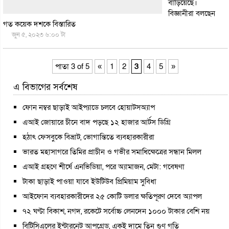
বাড়িয়েছে।
বিজ্ঞানীরা বলছেন
গত কয়েক দশকে
বিস্তারিত
জুন ৫, ২০২৩ ৬:০০ টা
পাতা 3 of 5
«
1
2
3
4
5
»
এ বিভাগের সর্বশেষ
ফোন নম্বর ছাড়াই আইপ্যাডে চলবে হোয়াটসঅ্যাপ
এআই জোয়ারে চীনে বাদ পড়ছে ১২ হাজার আর্টস ডিগ্রি
হঠাৎ ফেসবুকে বিভ্রাট, ভোগান্তিতে ব্যবহারকারীরা
ভারত মহাসাগরে তিমির প্রাচীন ও গভীর সমাধিক্ষেত্রের সন্ধান মিলল
এআই গ্রহণে শীর্ষে এনভিডিয়া, পরে অ্যামাজন, মেটা: গবেষণা
টাকা ছাড়াই পাওয়া যাবে ইউটিউব প্রিমিয়াম সুবিধা
আইফোন ব্যবহারকারীদের ২৫ কোটি ডলার ক্ষতিপূরণ দেবে অ্যাপল
৭২ ঘণ্টা বিকাশ, নগদ, রকেটে সর্বোচ্চ লেনদেন ১০০০ টাকার বেশি নয়
বিটিসিএলের ইন্টারনেট আপগ্রেড, একই দামে তিন গুণ গতি