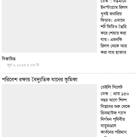
ডেস্ক :: বর্তমানে
ইনস্টাগ্রাম রিলস
খুবই জনপ্রিয়
ফিচার। এখানে
শর্ট ভিডিও তৈরি
করে শেয়ার করা
যায়। এমনকি
রিলস থেকে আয়
করা যায় হাজার
বিস্তারিত
জুন ৬, ২০২৩ ৪:৫৪ টা
পরিবেশ রক্ষায় বৈদ্যুতিক যানের ভূমিকা
ডেইলি সিলেট
ডেস্ক :: প্রায় ১৫০
বছর আগে শিল্প
বিপ্লবের শুরু থেকে
গ্রিনহাউজ গ্যাস
নির্গমন পৃথিবীর
বায়ুমণ্ডলে
কার্বনের পরিমাণ