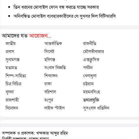
তিন ধরনের মোবাইল ফোন বন্ধ করতে যাচ্ছে সরকার
অনিবন্ধিত মোবাইল ব্যবহারকারীদের যে সুখবর দিল বিটিআরসি
আমাদের যত
আয়োজন...
জাতীয়
আন্তর্জাতিক
রাজনীতি
প্রবাস
সিলেট
মৌলভীবাজার
সুনামগঞ্জ
হবিগঞ্জ
এক্সক্লুসিভ
মতামত
সংবাদ বিজ্ঞপ্তি
পর্যটন
শিল্প-সাহিত্য
শিক্ষাঙ্গন
খেলাধুলা
চিত্র বিচিত্র
ঢাকা
চট্টগ্রাম
খুলনা
বরিশাল
ময়মনসিংহ
রাজশাহী
রংপুর
তথ্যপ্রযুক্তি
বিনোদন
লাইফ স্টাইল
সুসংবাদ প্রতিদিন
সম্পাদক ও প্রকাশক: খন্দকার আব্দুর রহিম