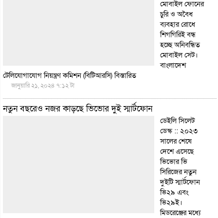
মোবাইল ফোনের
চুরি ও অবৈধ
ব্যবহার রোধে
শিগগিরিই বন্ধ
হচ্ছে অনিবন্ধিত
মোবাইল সেট।
বাংলাদেশ
টেলিযোগাযোগ নিয়ন্ত্রণ কমিশন (বিটিআরসি)
বিস্তারিত
জানুয়ারি ২১, ২০২৪ ৭:১২ টা
নতুন বছরেও নজর কাড়ছে ভিভোর দুই স্মার্টফোন
ডেইলি সিলেট
ডেস্ক :: ২০২৩
সালের শেষে
দেশে এসেছে
ভিভোর ভি
সিরিজের নতুন
দুইটি স্মার্টফোন
ভি২৯ এবং
ভি২৯ই।
মিডরেঞ্জের মধ্যে