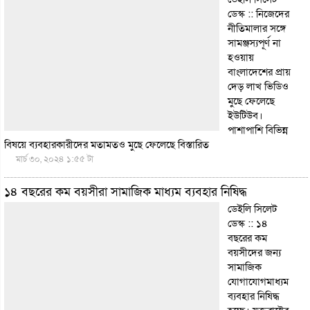
ডেস্ক :: নিজেদের
নীতিমালার সঙ্গে
সামঞ্জস্যপূর্ণ না
হওয়ায়
বাংলাদেশের প্রায়
দেড় লাখ ভিডিও
মুছে ফেলেছে
ইউটিউব।
পাশাপাশি বিভিন্ন
বিষয়ে ব্যবহারকারীদের মতামতও মুছে ফেলেছে
বিস্তারিত
মার্চ ৩০, ২০২৪ ১:৫৫ টা
১৪ বছরের কম বয়সীরা সামাজিক মাধ্যম ব্যবহার নিষিদ্ধ
ডেইলি সিলেট
ডেস্ক :: ১৪
বছরের কম
বয়সীদের জন্য
সামাজিক
যোগাযোগমাধ্যম
ব্যবহার নিষিদ্ধ