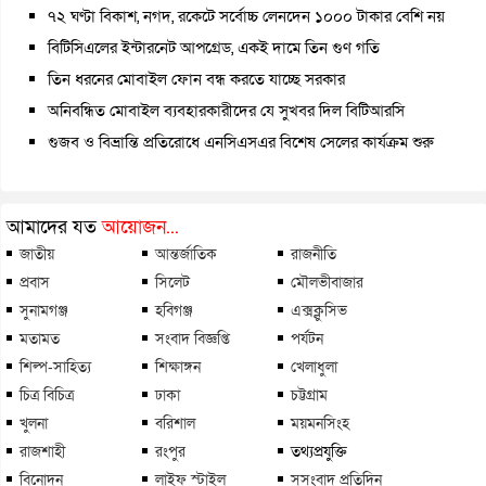
৭২ ঘণ্টা বিকাশ, নগদ, রকেটে সর্বোচ্চ লেনদেন ১০০০ টাকার বেশি নয়
বিটিসিএলের ইন্টারনেট আপগ্রেড, একই দামে তিন গুণ গতি
তিন ধরনের মোবাইল ফোন বন্ধ করতে যাচ্ছে সরকার
অনিবন্ধিত মোবাইল ব্যবহারকারীদের যে সুখবর দিল বিটিআরসি
গুজব ও বিভ্রান্তি প্রতিরোধে এনসিএসএর বিশেষ সেলের কার্যক্রম শুরু
আমাদের যত
আয়োজন...
জাতীয়
আন্তর্জাতিক
রাজনীতি
প্রবাস
সিলেট
মৌলভীবাজার
সুনামগঞ্জ
হবিগঞ্জ
এক্সক্লুসিভ
মতামত
সংবাদ বিজ্ঞপ্তি
পর্যটন
শিল্প-সাহিত্য
শিক্ষাঙ্গন
খেলাধুলা
চিত্র বিচিত্র
ঢাকা
চট্টগ্রাম
খুলনা
বরিশাল
ময়মনসিংহ
রাজশাহী
রংপুর
তথ্যপ্রযুক্তি
বিনোদন
লাইফ স্টাইল
সুসংবাদ প্রতিদিন