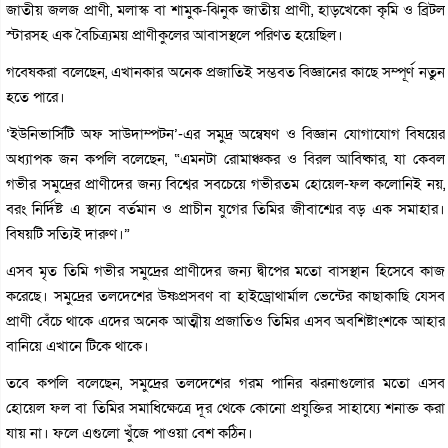
জাতীয় জলজ প্রাণী, মলাস্ক বা শামুক-ঝিনুক জাতীয় প্রাণী, হাড়খেকো কৃমি ও ব্রিটল
স্টারসহ এক বৈচিত্র্যময় প্রাণীকুলের আবাসস্থলে পরিণত হয়েছিল।
গবেষকরা বলেছেন, এখানকার অনেক প্রজাতিই সম্ভবত বিজ্ঞানের কাছে সম্পূর্ণ নতুন
হতে পারে।
‘ইউনিভার্সিটি অফ সাউদাম্পটন’-এর সমুদ্র অন্বেষণ ও বিজ্ঞান যোগাযোগ বিষয়ের
অধ্যাপক জন কপলি বলেছেন, “এমনটা রোমাঞ্চকর ও বিরল আবিষ্কার, যা কেবল
গভীর সমুদ্রের প্রাণীদের জন্য বিশ্বের সবচেয়ে গভীরতম হোয়েল-ফল কলোনিই নয়,
বরং নির্দিষ্ট এ স্থানে বর্তমান ও প্রাচীন যুগের তিমির জীবাশ্মের বড় এক সমাহার।
বিষয়টি সত্যিই দারুণ।”
এসব মৃত তিমি গভীর সমুদ্রের প্রাণীদের জন্য দ্বীপের মতো বাসস্থান হিসেবে কাজ
করেছে। সমুদ্রের তলদেশের উষ্ণপ্রসবণ বা হাইড্রোথার্মাল ভেন্টের কাছাকাছি যেসব
প্রাণী বেঁচে থাকে এদের অনেক আত্মীয় প্রজাতিও তিমির এসব অবশিষ্টাংশকে আহার
বানিয়ে এখানে টিকে থাকে।
তবে কপলি বলেছেন, সমুদ্রের তলদেশের গরম পানির ঝরনাগুলোর মতো এসব
হোয়েল ফল বা তিমির সমাধিক্ষেত্রে দূর থেকে কোনো প্রযুক্তির সাহায্যে শনাক্ত করা
যায় না। ফলে এগুলো খুঁজে পাওয়া বেশ কঠিন।