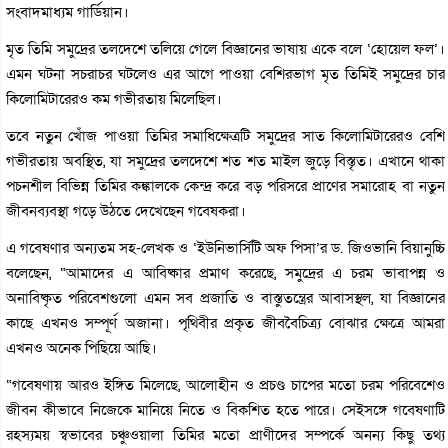
সংবাদমাধ্যম গার্ডিয়ান।
মৃত তিমি সমুদ্রের তলদেশে তলিয়ে গেলে বিজ্ঞানের ভাষায় একে বলে ‘হোয়েল ফল’।
এমন ঘটনা সচরাচর ঘটলেও এর আগে পাওয়া বেশিরভাগ মৃত তিমিই সমুদ্রের চার
কিলোমিটারেরও কম গভীরতায় মিলেছিল।
তবে নতুন খোঁজ পাওয়া তিমির সমাধিক্ষেত্রটি সমুদ্রের সাত কিলোমিটারেরও বেশি
গভীরতায় অবস্থিত, যা সমুদ্রের তলদেশে শত শত মাইল জুড়ে বিস্তৃত। এখানে থাকা
পচনশীল বিভিন্ন তিমির কঙ্কালকে কেন্দ্র করে বড় পরিসরে প্রাণের সমারোহ বা নতুন
জীবনব্যবস্থা গড়ে উঠতে দেখেছেন গবেষকরা।
এ গবেষণার অন্যতম সহ-লেখক ও ‘ইউনিভার্সিটি অফ পিসা’র ড. জিওভানি বিয়ানুচ্চি
বলেছেন, “আমাদের এ আবিষ্কার প্রমাণ করেছে, সমুদ্রের এ চরম ভাবাপন্ন ও
অনাবিষ্কৃত পরিবেশগুলো এমন সব প্রজাতি ও বাস্তুতন্ত্রের আবাসস্থল, যা বিজ্ঞানের
কাছে এখনও সম্পূর্ণ অজানা। পৃথিবীর প্রকৃত জীববৈচিত্র্য বোঝার ক্ষেত্রে আমরা
এখনও অনেক পিছিয়ে আছি।
“গবেষণায় আরও ইঙ্গিত মিলেছে, আলোহীন ও প্রচণ্ড চাপের মতো চরম পরিবেশেও
জীবন কীভাবে নিজেকে মানিয়ে নিতে ও বিকশিত হতে পারে। সেইসঙ্গে গবেষণাটি
রহস্যময় স্বভাবের চঞ্চুওয়ালা তিমির মতো প্রাণীদের সম্পর্কে অনন্য কিছু তথ্য