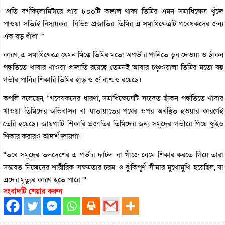
“প্রতি বর্গকিলোমিটারে প্রায় ৮০০টি কঙ্কাল থাকা তিমির এমন সমাধিক্ষেত্র খুঁজে
পাওয়া সত্যিই বিস্ময়কর। বিভিন্ন প্রজাতির তিমির এ সমাধিক্ষেত্রটি গবেষকদের জন্য
এক বড় ধাঁধা।”
কারণ, এ সমাধিক্ষেত্রে যেমন মিঙ্কে তিমির মতো অগভীর পানিতে ডুব দেওয়া ও ছাঁকন
পদ্ধতিতে খাবার খাওয়া প্রজাতি রয়েছে তেমনই আবার চঞ্চুওয়ালা তিমির মতো বহু
গভীর পানির শিকারি তিমির হাড় ও জীবাশ্মও রয়েছে।
কপলি বলেছেন, “গবেষকদের ধারণা, সমাধিক্ষেত্রেটি সম্ভবত ছাঁকন পদ্ধতিতে খাবার
খাওয়া তিমিদের অভিবাসন বা যাতায়াতের পথের ওপর অবস্থিত হওয়ার কারণেই
তৈরি হয়েছে। জায়গাটি শিকারি প্রজাতির তিমিদের জন্য সমুদ্রের গভীরে গিয়ে স্কুইড
শিকার করারও আদর্শ জায়গা।
“তবে সমুদ্রের তলদেশের এ গভীর ফাটল বা খাঁজে নেমে শিকার করতে গিয়ে তারা
সম্ভবত নিজেদের শারীরিক সক্ষমতার চরম ও ঝুঁকিপূর্ণ সীমার মুখোমুখি হয়েছিল, যা
এদের মৃত্যুর কারণ হতে পারে।”
সংবাদটি শেয়ার করুন