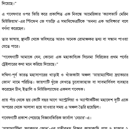
দিয়েছে।”
এ গবেষণার ওপর ভিত্তি করে প্রকাশিত এক নিবন্ধে আমেরিকার ‘ক্যালভার্ট মেরিন
মিউজিয়াম’-এর স্টিফেন জে গডফ্রি এ সমাধিক্ষেত্রটিকে ‘অনন্য এক আবিষ্কার’ বলে
বর্ণনা করেছেন।
তার ভাষায়, স্থানটি থেকে ভবিষ্যতে আরও অনেক রোমাঞ্চকর তথ্য বা সন্ধান পাওয়া
যেতে পারে।
“গবেষণাটি আমাকে যেন, কোনো এক মহাকাব্যিক সিনেমা সিরিজের প্রথম পর্বের
ট্রেইলারের কথা মনে করিয়ে দিয়েছে।”
দক্ষিণ-পূর্ব ভারত মহাসাগরের খাড়াই ও খাঁজকাটা অঞ্চল ‘ডায়াম্যান্টিনা ফ্র্যাকচার
জোন’ নামে পরিচিত। জায়গাটি খুঁজে দেখতে ডুবোজাহাজ বা সাবমার্সিবল ব্যবহার
করেছেন চীন, ইতালি ও নিউজিল্যান্ডের একদল গবেষক।
প্রায় পাঁচ থেকে ছয় কোটি বছর আগে অস্ট্রেলিয়া ও অ্যান্টার্কটিকা মহাদেশ দুটি একে
অপরের থেকে আলাদা হয়ে যাওয়ার সময় এ অঞ্চল তৈরি হয়েছিল।
গবেষণাটি প্রকাশ পেয়েছে বিজ্ঞানভিত্তিক জার্নাল ‘নেচার’-এ।
‘ডায়াম্যান্টিনা ফ্র্যাকচার জোন’-এর গভীরতম বিন্দুর কাছাকাছি প্রায় ৭ হাজার ২