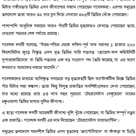
মিটার গভীরতায় তিমির এসব জীবাশ্মের সন্ধান পেয়েছেন গবেষকরা। এরপর সমুদ্রের
তলদেশে তারা আরও ৩২ বার ডুব দিয়ে সেখানে ৪৮৫টি তিমির খোঁজ পেয়েছেন।
পাশাপাশি আধুনিক সময়ের আরও পাঁচটি তিমির মৃতদেহও দেখতে পেয়েছেন তারা,
যেগুলো পচনের শেষ পর্যায়ে রয়েছে।
গবেষক দলটি বলেছে, “উত্তর-পশ্চিম থেকে দক্ষিণ-পূর্ব অক্ষ বরাবর ১ হাজার ২০০
কিলোমিটার জুড়ে বিস্তৃত এসব মৃত তিমির সারি সম্ভবত ‘হোয়েল-ফল কমিউনিটি
সুপারকোরিডোর’ বা তিমি-পতনের এক বড় সংযোগ পথ তৈরি করেছে, যা এর আগে
কখনোও আমাদের নজরে আসেনি।”
গবেষকদের মাধ্যমে আবিষ্কৃত সবচেয়ে বড় মৃতদেহটি ছিল অ্যান্টার্কটিক মিঙ্কে তিমির
পাঁচ মিটার লম্বা কঙ্কাল। তারা কিছু বিলুপ্ত প্রজাতির অবশিষ্টাংশেরও দেখা পেয়েছেন,
যার মধ্যে রয়েছে প্রায় ৫৩ লাখ বছর পুরানো ‘টেরোসেটাস বেঙ্গুয়েলে’ নামের
চঞ্চুওয়ালা তিমির মাথার খুলির জীবাশ্ম।
এ ছাড়া গবেষক দলটি আরেকটি জীবাশ্ম খুলি খুঁজে পেয়েছেন, যা তিমির সম্পূর্ণ নতুন
এক প্রজাতি। গবেষক দলটি এর নাম দিয়েছেন ‘টেরোসেটাস ডায়াম্যান্টিন’।
সমুদ্রের তলদেশে পচনশীল তিমির এসব মৃতদেহ ‘ক্রাস্টেসিয়ান’ বা কাঁকড়া বা চিংড়ি