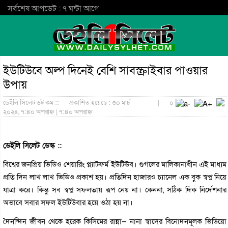
সর্বশেষ আপডেট : ৭ ঘন্টা আগে
ইউটিউবে অল্প দিনেই বেশি সাবস্ক্রাইবার পাওয়ার
উপায়
ডেইলি সিলেট ডট কম ::
প্রকাশিত হয়েছে : ৩০ মার্চ
|
০
২০২৪, ৭:৪০ অপরাহ্ন | ৭:৪০ অপরাহ্ন
ডেইলি সিলেট ডেস্ক ::
বিশ্বের জনপ্রিয় ভিডিও শেয়ারিং প্ল্যাটফর্ম ইউটিউব। গুগলের মালিকানাধীন এই মাধ্যম
প্রতি দিন লাখ লাখ ভিডিও প্রকাশ হয়। প্রতিদিন হাজারও চ্যানেল এক বুক স্বপ্ন নিয়ে
যাত্রা করে। কিন্তু সব স্বপ্ন সফলতায় রূপ নেয় না। কেননা, সঠিক দিক নির্দেশনার
অভাবে সবার সফল ইউটিউবার হয়ে ওঠা হয় না।
দৈনন্দিন জীবন থেকে হরেক কিসিমের রান্না— নানা স্বাদের বিনোদনমূলক ভিডিয়ো