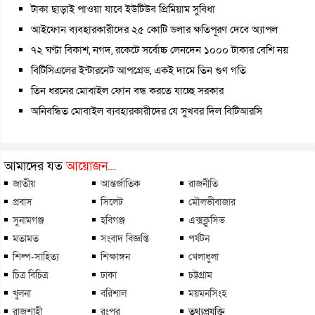
টাকা ছাড়াই পাওয়া যাবে ইউটিউব প্রিমিয়াম সুবিধা
আইফোন ব্যবহারকারীদের ২৫ কোটি ডলার ক্ষতিপূরণ দেবে অ্যাপল
৭২ ঘণ্টা বিকাশ, নগদ, রকেটে সর্বোচ্চ লেনদেন ১০০০ টাকার বেশি নয়
বিটিসিএলের ইন্টারনেট আপগ্রেড, একই দামে তিন গুণ গতি
তিন ধরনের মোবাইল ফোন বন্ধ করতে যাচ্ছে সরকার
অনিবন্ধিত মোবাইল ব্যবহারকারীদের যে সুখবর দিল বিটিআরসি
আমাদের যত
আয়োজন...
জাতীয়
আন্তর্জাতিক
রাজনীতি
প্রবাস
সিলেট
মৌলভীবাজার
সুনামগঞ্জ
হবিগঞ্জ
এক্সক্লুসিভ
মতামত
সংবাদ বিজ্ঞপ্তি
পর্যটন
শিল্প-সাহিত্য
শিক্ষাঙ্গন
খেলাধুলা
চিত্র বিচিত্র
ঢাকা
চট্টগ্রাম
খুলনা
বরিশাল
ময়মনসিংহ
রাজশাহী
রংপুর
তথ্যপ্রযুক্তি