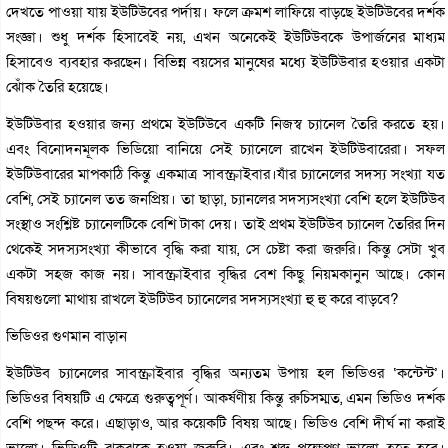
দেখতে পাওয়া যায় ইউটিউবের পর্দায়। ফলে ক্রমশ লাফিয়ে বাড়ছে ইউটিউবের দর্শক
সংজ্ঞা। শুধু দর্শক হিসাবেই নয়, এখন অনেকেই ইউটিউবকে উপার্জনের মাধ্যম
হিসাবেও ব্যবহার করছেন। বিভিন্ন বয়সের মানুষের মধ্যে ইউটিউবার হওয়ার একটা
ঝোঁক তৈরি হয়েছে।
ইউটিউবার হওয়ার জন্য প্রথমে ইউটিউবে একটি নিজস্ব চ্যানেল তৈরি করতে হয়।
এবং বিনোদনমূলক ভিডিয়ো বানিয়ে সেই চ্যানেলে রাখেন ইউটিউবারেরা। সফল
ইউটিউবারের মাপকাঠি কিন্তু একমাত্র সাবস্ক্রাইবার।যাঁর চ্যানেলের সদস্য সংখ্যা যত
বেশি, সেই চ্যানেল তত জনপ্রিয়। তা ছাড়া, চ্যানলের সদস্যসংখ্যা বেশি হলে ইউটিউব
সংস্থাও সংশ্লিষ্ট চ্যানেলটিকে বেশি টাকা দেয়। তাই প্রথম ইউটিউব চ্যানেল তৈরির দিন
থেকেই সদস্যসংখ্যা কীভাবে বৃদ্ধি করা যায়, সে চেষ্টা করা জরুরি। কিন্তু সেটা খুব
একটা সহজ কাজ নয়। সাবস্ক্রাইবার বৃদ্ধির বেশ কিছু নিয়মকানুন আছে। কোন
বিষয়গুলো মাথায় রাখলে ইউটিউব চ্যানেলের সদস্যসংখ্যা হু হু করে বাড়বে?
ভিডিওর গুণমান বাড়ান
ইউটিউব চ্যানেলের সাবস্ক্রাইবার বৃদ্ধির অন্যতম উপায় হল ভিডিওর ‘কন্টেন্ট’।
ভিডিওর বিষয়টি এ ক্ষেত্রে গুরুত্বপূর্ণ। আকর্ষণীয় কিন্তু রুচিসম্মত, এমন ভিডিও দর্শক
বেশি পছন্দ করে। এছাড়াও, আর কয়েকটি বিষয় আছে। ভিডিও বেশি দীর্ঘ না করাই
ভালো। ভিডিওটি ঝকঝকে হওয়া জরুরি। এবং শব্দ প্রক্ষেপণ ভালো হতে হবে।