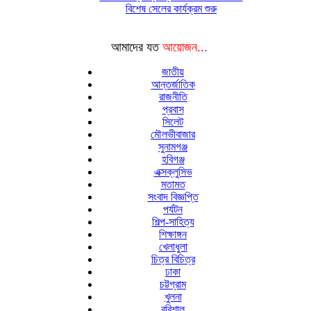
বিশেষ সেলের কার্যক্রম শুরু
আমাদের যত
আয়োজন...
জাতীয়
আন্তর্জাতিক
রাজনীতি
প্রবাস
সিলেট
মৌলভীবাজার
সুনামগঞ্জ
হবিগঞ্জ
এক্সক্লুসিভ
মতামত
সংবাদ বিজ্ঞপ্তি
পর্যটন
শিল্প-সাহিত্য
শিক্ষাঙ্গন
খেলাধুলা
চিত্র বিচিত্র
ঢাকা
চট্টগ্রাম
খুলনা
বরিশাল