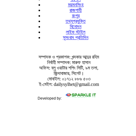
ময়মনসিংহ
রাজশাহী
রংপুর
তথ্যপ্রযুক্তি
বিনোদন
লাইফ স্টাইল
সুসংবাদ প্রতিদিন
সম্পাদক ও প্রকাশক: খন্দকার আব্দুর রহিম
নির্বাহী সম্পাদক: মারুফ হাসান
অফিস: ব্লু ওয়াটার শপিং সিটি, ৯ম তলা,
জিন্দাবাজার, সিলেট।
মোবাইল: ০১৭১২ ৮৮৬ ৫০৩
ই-মেইল: dailysylhet@gmail.com
Developed by: