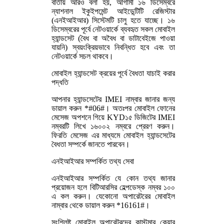
বার্তায় আরও বলা হয়, আগামী ১৬ ডিসেম্বরে
ন্যাশনাল ইকুইপমেন্ট আইডেন্টিটি রেজিস্টার
(এনইআইআর) সিস্টেমটি চালু হতে যাচ্ছে। ১৬
ডিসেম্বরের পূর্বে নেটওয়ার্কে ব্যবহৃত সকল মোবাইল
হ্যান্ডসেট (বৈধ বা অবৈধ বা ডাটাবেইজে পাওয়া
যায়নি) স্বয়ংক্রিয়ভাবে নিবন্ধিত হবে এবং তা
নেটওয়ার্কে সচল থাকবে।
মোবাইল হ্যান্ডসেট ক্রয়ের পূর্বে বৈধতা যাচাই করার
পদ্ধতি
আপনার হ্যান্ডসেটের IMEI নাম্বার জানার জন্য
ডায়াল করুন *#06#। অতঃপর মোবাইল ফোনের
মেসেজ অপশনে গিয়ে KYD১৫ ডিজিটের IMEI
নম্বরটি লিখে ১৬০০২ নম্বরে প্রেরণ করুন।
ফিরতি মেসেজ এর মাধ্যমে মোবাইল হ্যান্ডসেটের
বৈধতা সম্পর্কে জানতে পারবেন।
এনইআইআর সম্পর্কিত তথ্য সেবা
এনইআইআর সম্পর্কিত যে কোন তথ্য জানার
প্রয়োজন হলে বিটিআরসির হেল্পডেস্ক নম্বর ১০০
এ কল করুন। যেকোনো অপারেটরের মোবাইল
নাম্বার থেকে ডায়াল করুন *16161#।
সংশ্লিষ্ট মোবাইল অপারেটরদের কাস্টমার কেয়ার