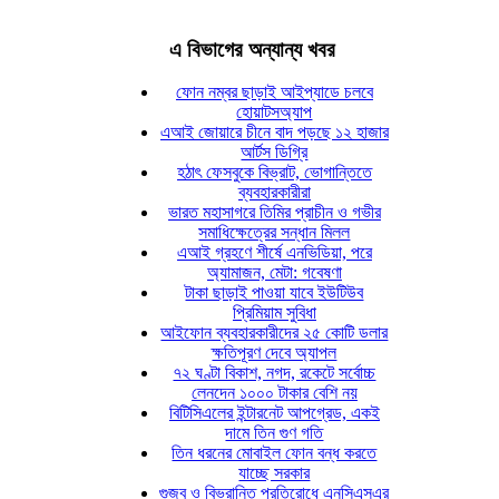
এ বিভাগের অন্যান্য খবর
ফোন নম্বর ছাড়াই আইপ্যাডে চলবে
হোয়াটসঅ্যাপ
এআই জোয়ারে চীনে বাদ পড়ছে ১২ হাজার
আর্টস ডিগ্রি
হঠাৎ ফেসবুকে বিভ্রাট, ভোগান্তিতে
ব্যবহারকারীরা
ভারত মহাসাগরে তিমির প্রাচীন ও গভীর
সমাধিক্ষেত্রের সন্ধান মিলল
এআই গ্রহণে শীর্ষে এনভিডিয়া, পরে
অ্যামাজন, মেটা: গবেষণা
টাকা ছাড়াই পাওয়া যাবে ইউটিউব
প্রিমিয়াম সুবিধা
আইফোন ব্যবহারকারীদের ২৫ কোটি ডলার
ক্ষতিপূরণ দেবে অ্যাপল
৭২ ঘণ্টা বিকাশ, নগদ, রকেটে সর্বোচ্চ
লেনদেন ১০০০ টাকার বেশি নয়
বিটিসিএলের ইন্টারনেট আপগ্রেড, একই
দামে তিন গুণ গতি
তিন ধরনের মোবাইল ফোন বন্ধ করতে
যাচ্ছে সরকার
গুজব ও বিভ্রান্তি প্রতিরোধে এনসিএসএর