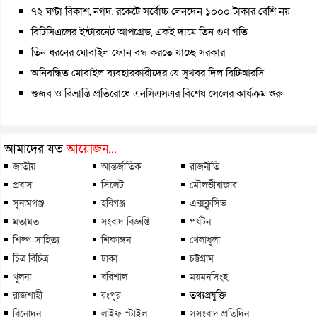
৭২ ঘণ্টা বিকাশ, নগদ, রকেটে সর্বোচ্চ লেনদেন ১০০০ টাকার বেশি নয়
বিটিসিএলের ইন্টারনেট আপগ্রেড, একই দামে তিন গুণ গতি
তিন ধরনের মোবাইল ফোন বন্ধ করতে যাচ্ছে সরকার
অনিবন্ধিত মোবাইল ব্যবহারকারীদের যে সুখবর দিল বিটিআরসি
গুজব ও বিভ্রান্তি প্রতিরোধে এনসিএসএর বিশেষ সেলের কার্যক্রম শুরু
আমাদের যত
আয়োজন...
জাতীয়
আন্তর্জাতিক
রাজনীতি
প্রবাস
সিলেট
মৌলভীবাজার
সুনামগঞ্জ
হবিগঞ্জ
এক্সক্লুসিভ
মতামত
সংবাদ বিজ্ঞপ্তি
পর্যটন
শিল্প-সাহিত্য
শিক্ষাঙ্গন
খেলাধুলা
চিত্র বিচিত্র
ঢাকা
চট্টগ্রাম
খুলনা
বরিশাল
ময়মনসিংহ
রাজশাহী
রংপুর
তথ্যপ্রযুক্তি
বিনোদন
লাইফ স্টাইল
সুসংবাদ প্রতিদিন