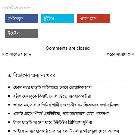
সংবাদটি শেয়ার করুন:
ফেইসবুক
টুইটার
গুগল প্লাস
ইমেইল
Comments are closed.
« «
আগের সংবাদ
পরের সংবাদ
» »
এ বিভাগের অন্যান্য খবর
ফোন নম্বর ছাড়াই আইপ্যাডে চলবে হোয়াটসঅ্যাপ
হঠাৎ ফেসবুকে বিভ্রাট, ভোগান্তিতে ব্যবহারকারীরা
ভারত মহাসাগরে তিমির প্রাচীন ও গভীর সমাধিক্ষেত্রের সন্ধান মিলল
এআই গ্রহণে শীর্ষে এনভিডিয়া, পরে অ্যামাজন, মেটা: গবেষণা
টাকা ছাড়াই পাওয়া যাবে ইউটিউব প্রিমিয়াম সুবিধা
আইফোন ব্যবহারকারীদের ২৫ কোটি ডলার ক্ষতিপূরণ দেবে অ্যাপল