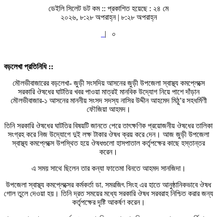
ডেইলি সিলেট ডট কম ::
প্রকাশিত হয়েছে : ২৪ মে
২০২৬, ৮:২৮ অপরাহ্ন | ৮:২৮ অপরাহ্ন
|
০
বড়লেখা প্রতিনিধি ::
মৌলভীবাজারের বড়লেখা- জুড়ী সংসদিয় আসনের জুড়ী উপজেলা স্বাস্থ্য কমপ্লেক্সে
সরকারি ঔষধের ঘাটতির খবর পাওয়া মাত্রই মানবিক উদ্যোগ নিয়ে পাশে দাঁড়ান
মৌলভীবাজার-১ আসনের মাননীয় সংসদ সদস্য নাসির উদ্দীন আহমেদ মিঠু’র সহধর্মিণী
ফৌজিয়া আহমদ।
তিনি সরকারি ঔষধের ঘাটতির বিষয়টি জানতে পেরে তাৎক্ষণিক প্রয়োজনীয় ঔষধের তালিকা
সংগ্রহ করে নিজ উদ্যোগে দুই লক্ষ টাকার ঔষধ ক্রয় করে দেন। আজ জুড়ী উপজেলা
স্বাস্থ্য কমপ্লেক্সে উপস্থিত হয়ে ঔষধগুলো হাসপাতাল কর্তৃপক্ষের কাছে হস্তান্তর
করেন।
এ সময় সাথে ছিলেন তার কন্যা ফাতেমা বিনতে আহমদ সানজিদা।
উপজেলা স্বাস্থ্য কমপ্লেক্সের কর্মকর্তা ডা. সমরজিৎ সিংহ এর হাতে আনুষ্ঠানিকভাবে ঔষধ
গোল তুলে দেওয়া হয়। তিনি দ্রত সময়ের মধ্যে সরকারি ঔষধ সরবরাহ নিশ্চিত করার জন্য
কর্তৃপক্ষের দৃষ্টি আকর্ষণ করেন।