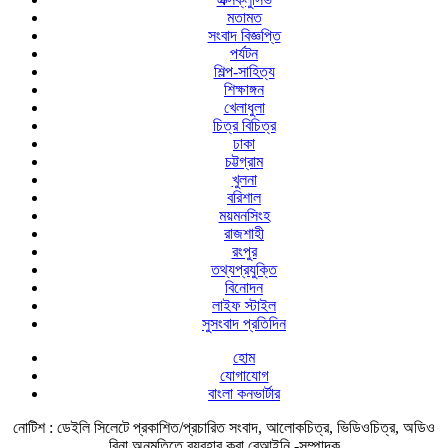
মতামত
সংবাদ বিজ্ঞপ্তি
পর্যটন
শিল্প-সাহিত্য
শিক্ষাঙ্গন
খেলাধুলা
চিত্র বিচিত্র
ঢাকা
চট্টগ্রাম
খুলনা
বরিশাল
ময়মনসিংহ
রাজশাহী
রংপুর
তথ্যপ্রযুক্তি
বিনোদন
লাইফ স্টাইল
সুসংবাদ প্রতিদিন
হোম
যোগাযোগ
বাংলা কনভার্টার
নোটিশ :
ডেইলি সিলেটে প্রকাশিত/প্রচারিত সংবাদ, আলোকচিত্র, ভিডিওচিত্র, অডিও
বিনা অনুমতিতে ব্যবহার করা বেআইনি -সম্পাদক