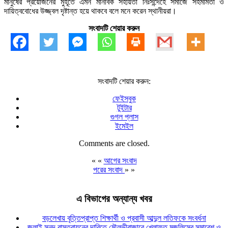
মানুষের প্রয়োজনের মুহূর্তে এমন মানবিক সহায়তা নিঃসন্দেহে সমাজে সহমর্মিতা ও
দায়িত্ববোধের উজ্জ্বল দৃষ্টান্ত হয়ে থাকবে বলে মনে করেন স্থানীয়রা।
সংবাদটি শেয়ার করুন
সংবাদটি শেয়ার করুন:
ফেইসবুক
টুইটার
গুগল প্লাস
ইমেইল
Comments are closed.
« «
আগের সংবাদ
পরের সংবাদ
» »
এ বিভাগের অন্যান্য খবর
বড়লেখায় বৃত্তিপ্রাপ্ত শিক্ষার্থী ও প্রবাসী আব্দুল লতিফকে সংবর্ধনা
জুলাই সনদ বাস্তবায়নের দাবিতে মৌলভীবাজারে খেলাফত মজলিসের সমাবেশ ও