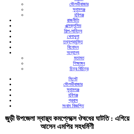
মৌলভীবাজার
সুনামগঞ্জ
হবিগঞ্জ
রাজনীতি
এক্সক্লুসিভ
শিল্প-সাহিত্য
খেলাধুলা
তথ্যপ্রযুক্তি
বিনোদন
অন্যান্য
মতামত
শিক্ষাঙ্গন
চিত্র বিচিত্র
সিলেট
মৌলভীবাজার
সুনামগঞ্জ
হবিগঞ্জ
প্রবাস
সংবাদ বিজ্ঞপ্তি
জুড়ী উপজেলা স্বাস্থ্য কমপ্লেক্সে ঔষধের ঘাটতি : এগিয়ে
আসেন এমপির সহধর্মিণী