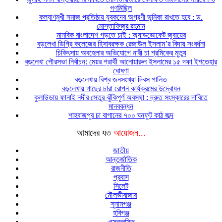
গণমিছিল
কল্যাণমুখী সমাজ প্রতিষ্ঠায় যুবকদের অগ্রণী ভূমিকা রাখতে হবে : ড.
মোস্তাফিজুর রহমান
মানবিক বাংলাদেশ গড়তে চাই : অ্যাডভোকেট জুবায়ের
বড়লেখা ডিগ্রি কলেজের হিসাবরক্ষক রেজাউল ইসলাম’র বিদায় সংবর্ধনা
চিকিৎসায় অবহেলার অভিযোগে নারী চা শ্রমিকের মৃত্যু
বড়লেখা পৌরসভা নির্বাচন: মেয়র প্রার্থী আনোয়ারুল ইসলামের ১৫ দফা ইশতেহার
ঘোষণা
বড়লেখায় বিশ্ব জনসংখ্যা দিবস পালিত
বড়লেখায় গাছের চারা রোপন কার্যক্রমের উদ্বোধন
কুলাউড়ায় ফানাই নদীর সেতুর ঝুঁকিপূর্ণ অবস্থা : দ্রুত সংস্কারের দাবিতে
মানববন্ধন
শাহবাজপুর চা বাগানের ৭০০ ঘনফুট কাঠ জব্দ
আমাদের যত
আয়োজন...
জাতীয়
আন্তর্জাতিক
রাজনীতি
প্রবাস
সিলেট
মৌলভীবাজার
সুনামগঞ্জ
হবিগঞ্জ
এক্সক্লুসিভ