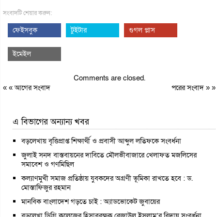
সংবাদটি শেয়ার করুন:
ফেইসবুক
টুইটার
গুগল প্লাস
ইমেইল
Comments are closed.
« «
আগের সংবাদ
পরের সংবাদ
» »
এ বিভাগের অন্যান্য খবর
বড়লেখায় বৃত্তিপ্রাপ্ত শিক্ষার্থী ও প্রবাসী আব্দুল লতিফকে সংবর্ধনা
জুলাই সনদ বাস্তবায়নের দাবিতে মৌলভীবাজারে খেলাফত মজলিসের
সমাবেশ ও গণমিছিল
কল্যাণমুখী সমাজ প্রতিষ্ঠায় যুবকদের অগ্রণী ভূমিকা রাখতে হবে : ড.
মোস্তাফিজুর রহমান
মানবিক বাংলাদেশ গড়তে চাই : অ্যাডভোকেট জুবায়ের
বড়লেখা ডিগ্রি কলেজের হিসাবরক্ষক রেজাউল ইসলাম’র বিদায় সংবর্ধনা