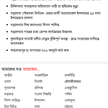
চিকিৎসায় অবহেলার অভিযোগে নারী চা শ্রমিকের মৃত্যু
বড়লেখা পৌরসভা নির্বাচন: মেয়র প্রার্থী আনোয়ারুল ইসলামের ১৫ দফা
ইশতেহার ঘোষণা
বড়লেখায় বিশ্ব জনসংখ্যা দিবস পালিত
বড়লেখায় গাছের চারা রোপন কার্যক্রমের উদ্বোধন
কুলাউড়ায় ফানাই নদীর সেতুর ঝুঁকিপূর্ণ অবস্থা : দ্রুত সংস্কারের দাবিতে
মানববন্ধন
শাহবাজপুর চা বাগানের ৭০০ ঘনফুট কাঠ জব্দ
আমাদের যত
আয়োজন...
জাতীয়
আন্তর্জাতিক
রাজনীতি
প্রবাস
সিলেট
মৌলভীবাজার
সুনামগঞ্জ
হবিগঞ্জ
এক্সক্লুসিভ
মতামত
সংবাদ বিজ্ঞপ্তি
পর্যটন
শিল্প-সাহিত্য
শিক্ষাঙ্গন
খেলাধুলা
চিত্র বিচিত্র
ঢাকা
চট্টগ্রাম