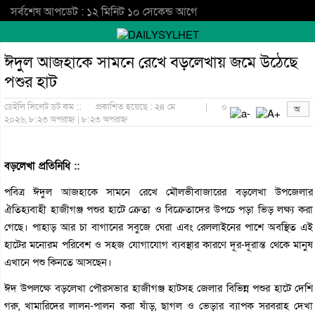
সর্বশেষ আপডেট : ১২ মিনিট ১০ সেকেন্ড আগে
ঈদুল আজহাকে সামনে রেখে বড়লেখায় জমে উঠেছে
পশুর হাট
ডেইলি সিলেট ডট কম ::
প্রকাশিত হয়েছে : ২৪ মে
|
০
২০২৬, ৮:২৩ অপরাহ্ন | ৮:২৩ অপরাহ্ন
বড়লেখা প্রতিনিধি ::
পবিত্র ঈদুল আজহাকে সামনে রেখে মৌলভীবাজারের বড়লেখা উপজেলার
ঐতিহ্যবাহী হাজীগঞ্জ পশুর হাটে ক্রেতা ও বিক্রেতাদের উপচে পড়া ভিড় লক্ষ্য করা
গেছে। পাহাড় আর চা বাগানের সবুজে ঘেরা এবং রেললাইনের পাশে অবস্থিত এই
হাটের মনোরম পরিবেশ ও সহজ যোগাযোগ ব্যবস্থার কারণে দূর-দূরান্ত থেকে মানুষ
এখানে পশু কিনতে আসছেন।
ঈদ উপলক্ষে বড়লেখা পৌরসভার হাজীগঞ্জ হাটসহ জেলার বিভিন্ন পশুর হাটে দেশি
গরু, খামারিদের লালন-পালন করা ষাঁড়, ছাগল ও ভেড়ার ব্যাপক সরবরাহ দেখা