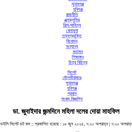
সুনামগঞ্জ
হবিগঞ্জ
রাজনীতি
এক্সক্লুসিভ
শিল্প-সাহিত্য
খেলাধুলা
তথ্যপ্রযুক্তি
বিনোদন
অন্যান্য
মতামত
শিক্ষাঙ্গন
চিত্র বিচিত্র
সিলেট
মৌলভীবাজার
সুনামগঞ্জ
হবিগঞ্জ
প্রবাস
সংবাদ বিজ্ঞপ্তি
ডা. জুবাইদার জন্মদিনে মহিলা দলের দোয়া মাহফিল
ডেইলি সিলেট ডট কম ::
প্রকাশিত হয়েছে : ১৮ জুন ২০২৫, ৭:২০ অপরাহ্ন | ৭:২০ অপরাহ্