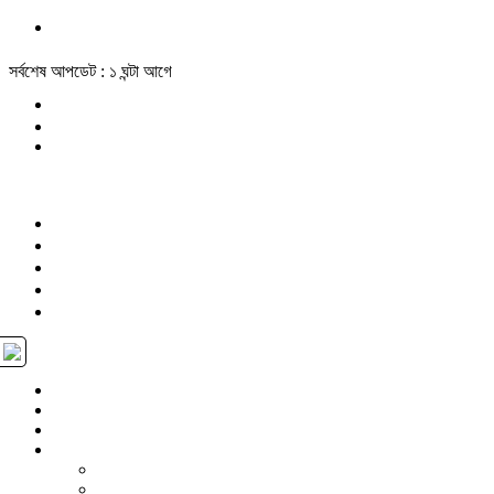
সর্বশেষ আপডেট : ১ ঘন্টা আগে