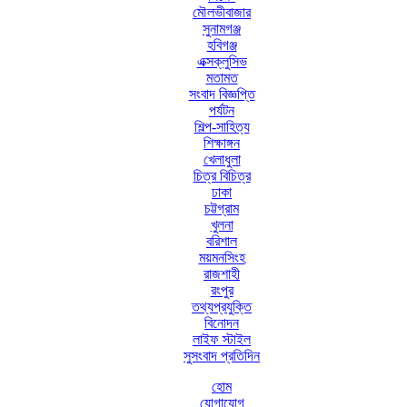
মৌলভীবাজার
সুনামগঞ্জ
হবিগঞ্জ
এক্সক্লুসিভ
মতামত
সংবাদ বিজ্ঞপ্তি
পর্যটন
শিল্প-সাহিত্য
শিক্ষাঙ্গন
খেলাধুলা
চিত্র বিচিত্র
ঢাকা
চট্টগ্রাম
খুলনা
বরিশাল
ময়মনসিংহ
রাজশাহী
রংপুর
তথ্যপ্রযুক্তি
বিনোদন
লাইফ স্টাইল
সুসংবাদ প্রতিদিন
হোম
যোগাযোগ