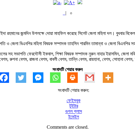
|
০
. জুবাইদা রহমানের জন্মদিন উপলক্ষে দোয়া মাহফিল করেছে সিলেট জেলা মহিলা দল। বুধবা
 সভাপতি ও জেলা বিএনপির মহিলা বিষয়ক সম্পাদক তাহসিন শারমিন তামান্না ও জেলা বিএনপির 
লের সহ সভাপতি ফেরদৌসী ইকবাল, শিক্ষা বিষয়ক সম্পাদক নুরুন নাহার ইয়াসমিন, জেলা মহিলা 
বেগম, রুশনা বেগম, রাজনা বেগম, বাবলী বেগম, তান্নি বেগম, রায়হানা, বেগম, সোহানা বেগম,
সংবাদটি শেয়ার করুন
সংবাদটি শেয়ার করুন:
ফেইসবুক
টুইটার
গুগল প্লাস
ইমেইল
Comments are closed.