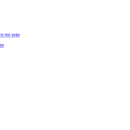
া সভা বুধবার
লাম