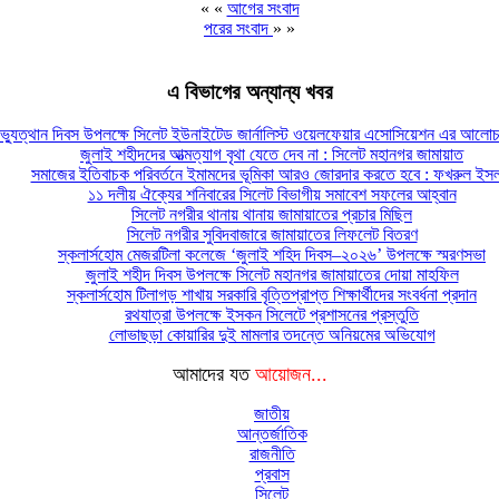
« «
আগের সংবাদ
পরের সংবাদ
» »
এ বিভাগের অন্যান্য খবর
্যুত্থান দিবস উপলক্ষে সিলেট ইউনাইটেড জার্নালিস্ট ওয়েলফেয়ার এসোসিয়েশন এর আলোচন
জুলাই শহীদদের আত্মত্যাগ বৃথা যেতে দেব না : সিলেট মহানগর জামায়াত
সমাজের ইতিবাচক পরিবর্তনে ইমামদের ভূমিকা আরও জোরদার করতে হবে : ফখরুল ইস
১১ দলীয় ঐক্যের শনিবারের সিলেট বিভাগীয় সমাবেশ সফলের আহ্বান
সিলেট নগরীর থানায় থানায় জামায়াতের প্রচার মিছিল
সিলেট নগরীর সুবিদবাজারে জামায়াতের লিফলেট বিতরণ
স্কলার্সহোম মেজরটিলা কলেজে ‘জুলাই শহিদ দিবস–২০২৬’ উপলক্ষে স্মরণসভা
জুলাই শহীদ দিবস উপলক্ষে সিলেট মহানগর জামায়াতের দোয়া মাহফিল
স্কলার্সহোম টিলাগড় শাখায় সরকারি বৃত্তিপ্রাপ্ত শিক্ষার্থীদের সংবর্ধনা প্রদান
রথযাত্রা উপলক্ষে ইসকন সিলেটে প্রশাসনের প্রস্তুতি
লোভাছড়া কোয়ারির দুই মামলার তদন্তে অনিয়মের অভিযোগ
আমাদের যত
আয়োজন...
জাতীয়
আন্তর্জাতিক
রাজনীতি
প্রবাস
সিলেট