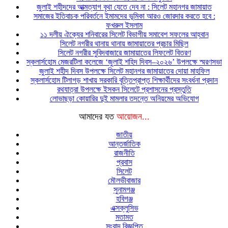
জুলাই শহীদদের আত্মত্যাগ বৃথা যেতে দেব না : সিলেট মহানগর জামায়াত
সমাজের ইতিবাচক পরিবর্তনে ইমামদের ভূমিকা আরও জোরদার করতে হবে :
ফখরুল ইসলাম
১১ দলীয় ঐক্যের শনিবারের সিলেট বিভাগীয় সমাবেশ সফলের আহ্বান
সিলেট নগরীর থানায় থানায় জামায়াতের প্রচার মিছিল
সিলেট নগরীর সুবিদবাজারে জামায়াতের লিফলেট বিতরণ
স্কলার্সহোম মেজরটিলা কলেজে ‘জুলাই শহিদ দিবস–২০২৬’ উপলক্ষে স্মরণসভা
জুলাই শহীদ দিবস উপলক্ষে সিলেট মহানগর জামায়াতের দোয়া মাহফিল
স্কলার্সহোম টিলাগড় শাখায় সরকারি বৃত্তিপ্রাপ্ত শিক্ষার্থীদের সংবর্ধনা প্রদান
রথযাত্রা উপলক্ষে ইসকন সিলেটে প্রশাসনের প্রস্তুতি
লোভাছড়া কোয়ারির দুই মামলার তদন্তে অনিয়মের অভিযোগ
আমাদের যত
আয়োজন...
জাতীয়
আন্তর্জাতিক
রাজনীতি
প্রবাস
সিলেট
মৌলভীবাজার
সুনামগঞ্জ
হবিগঞ্জ
এক্সক্লুসিভ
মতামত
সংবাদ বিজ্ঞপ্তি