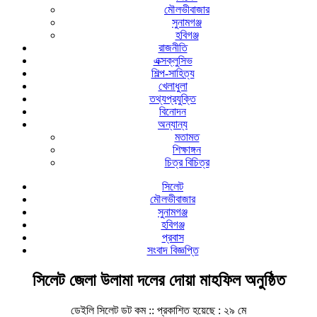
মৌলভীবাজার
সুনামগঞ্জ
হবিগঞ্জ
রাজনীতি
এক্সক্লুসিভ
শিল্প-সাহিত্য
খেলাধুলা
তথ্যপ্রযুক্তি
বিনোদন
অন্যান্য
মতামত
শিক্ষাঙ্গন
চিত্র বিচিত্র
সিলেট
মৌলভীবাজার
সুনামগঞ্জ
হবিগঞ্জ
প্রবাস
সংবাদ বিজ্ঞপ্তি
সিলেট জেলা উলামা দলের দোয়া মাহফিল অনুষ্ঠিত
ডেইলি সিলেট ডট কম ::
প্রকাশিত হয়েছে : ২৯ মে