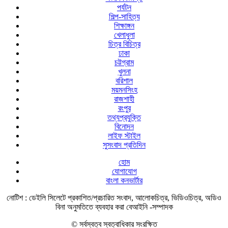
পর্যটন
শিল্প-সাহিত্য
শিক্ষাঙ্গন
খেলাধুলা
চিত্র বিচিত্র
ঢাকা
চট্টগ্রাম
খুলনা
বরিশাল
ময়মনসিংহ
রাজশাহী
রংপুর
তথ্যপ্রযুক্তি
বিনোদন
লাইফ স্টাইল
সুসংবাদ প্রতিদিন
হোম
যোগাযোগ
বাংলা কনভার্টার
নোটিশ :
ডেইলি সিলেটে প্রকাশিত/প্রচারিত সংবাদ, আলোকচিত্র, ভিডিওচিত্র, অডিও
বিনা অনুমতিতে ব্যবহার করা বেআইনি -সম্পাদক
© সর্বস্বত্ব স্বত্বাধিকার সংরক্ষিত