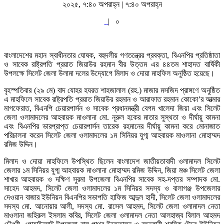
২০২৫, ৭:৪০ অপরাহ্ন | ৭:৪০ অপরাহ্ন
|
০
বাংলাদেশের মহান স্বাধীনতার ঘোষক, বহুদলীয় গণতন্ত্রের প্রবক্তা, বিএনপির প্রতিষ্ঠাতা
ও সাবেক রাষ্ট্রপতি প্রয়াত জিয়াউর রহমান বীর উত্তম এর ৪৪তম শাহাদত বার্ষিকী
উপলক্ষে সিলেট জেলা উলামা দলের উদ্যোগে মিলাদ ও দোয়া মাহফিল অনুষ্ঠিত হয়েছে।
বৃহস্পতিবার (২৯ মে) বাদ যোহর হযরত শাহজালাল (রহ.) মাজার মসজিদ প্রাঙ্গণে অনুষ্ঠিত
এ মাহফিলে সাবেক রাষ্ট্রপতি প্রয়াত জিয়াউর রহমান ও আরাফাত রহমান কোকো’র আত্মার
মাগফেরাত, বিএনপি চেয়ারপার্সন ও সাবেক প্রধানমন্ত্রী বেগম খালেদা জিয়া এবং সিলেট
জেলা ওলামাদলের আহবায়ক মাওলানা মো. নূরুল হকের মাতার সুস্থতা ও দীর্ঘায়ু কামনা
এবং বিএনপির ভারপ্রাপ্ত চেয়ারপার্সন তারেক রহমানের দীর্ঘায়ু কামনা করে মোনাজাত
পরিচালনা করেন সিলেট জেলা ওলামাদলের ১ম সিনিয়র যুগ্ম আহবায়ক মাওলানা মোহাম্মদ
রমিজ উদ্দিন।
মিলাদ ও দোয়া মাহফিলে উপস্থিত ছিলেন বাংলাদেশ জাতীয়তাবাদী ওলামাদল সিলেট
জেলার ১ম সিনিয়র যুগ্ম আহবায়ক মাওলানা মোহাম্মদ রমিজ উদ্দিন, জিয়া মঞ্চ সিলেট জেলা
শাখার আহবায়ক ও দক্ষিণ সুরমা উপজেলা বিএনপির সাবেক সহ-দপ্তর সম্পাদক মো.
সাহেদ আহমদ, সিলেট জেলা ওলামাদলের ১ম সিনিয়র সদস্য ও বালাগঞ্জ উপজেলার
দেওয়ান বাজার ইউনিয়ন বিএনপির সভাপতি হাফিজ আব্দুল হাদী, সিলেট জেলা ওলামাদলের
সদস্য মো. আনোয়ার আলী, সদস্য মো. রাসেল আহমদ, সিলেট জেলা ওলামাদল নেতা
মাওলানা জহিরুল ইসলাম কবির, সিলেট জেলা ওলামাদল নেতা আলহাজ্ব বিলাল আহমদ