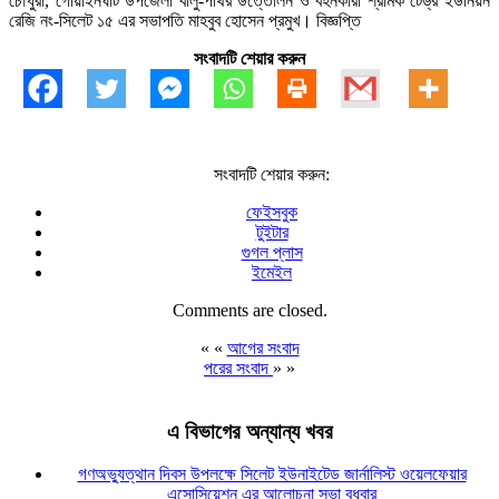
চৌধুরী, গোয়াইনঘাট উপজেলা বালু-পাথর উত্তোলন ও বহনকারী শ্রমিক টেড্র ইউনিয়ন
রেজি নং-সিলেট ১৫ এর সভাপতি মাহবুব হোসেন প্রমুখ। বিজ্ঞপ্তি
সংবাদটি শেয়ার করুন
সংবাদটি শেয়ার করুন:
ফেইসবুক
টুইটার
গুগল প্লাস
ইমেইল
Comments are closed.
« «
আগের সংবাদ
পরের সংবাদ
» »
এ বিভাগের অন্যান্য খবর
গণঅভ্যুত্থান দিবস উপলক্ষে সিলেট ইউনাইটেড জার্নালিস্ট ওয়েলফেয়ার
এসোসিয়েশন এর আলোচনা সভা বুধবার