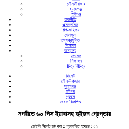
মৌলভীবাজার
সুনামগঞ্জ
হবিগঞ্জ
রাজনীতি
এক্সক্লুসিভ
শিল্প-সাহিত্য
খেলাধুলা
তথ্যপ্রযুক্তি
বিনোদন
অন্যান্য
মতামত
শিক্ষাঙ্গন
চিত্র বিচিত্র
সিলেট
মৌলভীবাজার
সুনামগঞ্জ
হবিগঞ্জ
প্রবাস
সংবাদ বিজ্ঞপ্তি
নগরীতে ৬০ পিস ইয়াবাসহ দুইজন গ্রেপ্তার
ডেইলি সিলেট ডট কম ::
প্রকাশিত হয়েছে : ২২