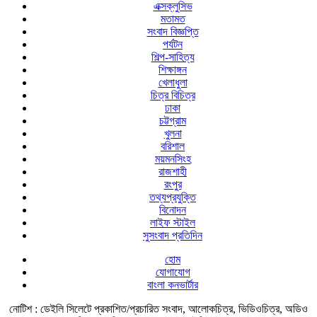
এক্সক্লুসিভ
মতামত
সংবাদ বিজ্ঞপ্তি
পর্যটন
শিল্প-সাহিত্য
শিক্ষাঙ্গন
খেলাধুলা
চিত্র বিচিত্র
ঢাকা
চট্টগ্রাম
খুলনা
বরিশাল
ময়মনসিংহ
রাজশাহী
রংপুর
তথ্যপ্রযুক্তি
বিনোদন
লাইফ স্টাইল
সুসংবাদ প্রতিদিন
হোম
যোগাযোগ
বাংলা কনভার্টার
নোটিশ :
ডেইলি সিলেটে প্রকাশিত/প্রচারিত সংবাদ, আলোকচিত্র, ভিডিওচিত্র, অডিও