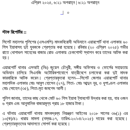
এপ্রিল ২০২৫, ৬:২১ অপরাহ্ন | ৬:২১ অপরাহ্ন
|
০
স্টাফ রিপোর্টার ::
সিলেট মহানগর পুলিশের (এসএমপি) মাদকবিরোধী অভিযানে এয়ারপোর্ট থানা এলাকায় ৬০
পিস ইয়াবাসহ দুই যুবককে গ্রেপ্তার করা হয়েছে। রবিবার (২০ এপ্রিল ২০২৫) গভীর
রাতে ধোপাগুল সাহেবের বাজার রোড এলাকায় চেকপোস্ট স্থাপন করে তাদের আটক করা
হয়।
এয়ারপোর্ট থানার এসআই (নিঃ) জুয়েল চৌধুরী, সঙ্গীয় অফিসার ও ফোর্সের সহায়তায়
অভিযান চালিয়ে সিএনজি অটোরিকশাযোগে যাত্রীবেশে চলাফেরা করা দুই মাদক
কারবারিকে আটক করেন। গ্রেপ্তারকৃতরা হলেন—সিলেট জেলার এয়ারপোর্ট থানার
মহালদিক এলাকার মোঃ আবুল হোসেন (২৭), পিতা- মোঃ আব্দুন নূর, ও ধূপাণ্ডল এলাকার
মোঃ সোহেল (৩৫), পিতা-মৃত জমশেদ আলী।
পুলিশ জানায়, তাদের কাছ থেকে মোট ৬০ পিস ইয়াবা ট্যাবলেট উদ্ধার করা হয়, যার ওজন
৬ গ্রাম এবং আনুমানিক বাজারমূল্য প্রায় ১৮ হাজার টাকা।
এ ঘটনায় এয়ারপোর্ট থানায় মাদকদ্রব্য নিয়ন্ত্রণ আইনের ২০১৮ সালের ৩৬(১) এর
১০(ক)/৪১ ধারায় মামলা (নম্বর-১৭, তারিখ-২০/০৪/২০২৫) দায়ের করা হয়েছে।
গ্রেপ্তারকৃতদের আদালতে সোপর্দ করা হয়েছে।