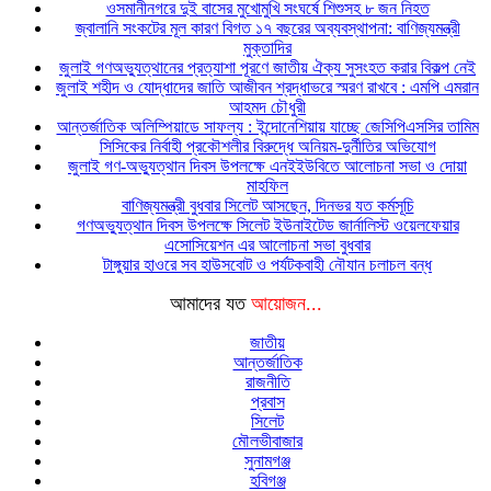
ওসমানীনগরে দুই বাসের মুখোমুখি সংঘর্ষে শিশুসহ ৮ জন নিহত
জ্বালানি সংকটের মূল কারণ বিগত ১৭ বছরের অব্যবস্থাপনা: বাণিজ্যমন্ত্রী
মুক্তাদির
জুলাই গণঅভ্যুত্থানের প্রত্যাশা পূরণে জাতীয় ঐক্য সুসংহত করার বিকল্প নেই
জুলাই শহীদ ও যোদ্ধাদের জাতি আজীবন শ্রদ্ধাভরে স্মরণ রাখবে : এমপি এমরান
আহমদ চৌধুরী
আন্তর্জাতিক অলিম্পিয়াডে সাফল্য : ইন্দোনেশিয়ায় যাচ্ছে জেসিপিএসসির তামিম
সিসিকের নির্বাহী প্রকৌশলীর বিরুদ্ধে অনিয়ম-দুর্নীতির অভিযোগ
জুলাই গণ-অভ্যুত্থান দিবস উপলক্ষে এনইইউবিতে আলোচনা সভা ও দোয়া
মাহফিল
বাণিজ্যমন্ত্রী বুধবার সিলেট আসছেন, দিনভর যত কর্মসূচি
গণঅভ্যুত্থান দিবস উপলক্ষে সিলেট ইউনাইটেড জার্নালিস্ট ওয়েলফেয়ার
এসোসিয়েশন এর আলোচনা সভা বুধবার
টাঙ্গুয়ার হাওরে সব হাউসবোট ও পর্যটকবাহী নৌযান চলাচল বন্ধ
আমাদের যত
আয়োজন...
জাতীয়
আন্তর্জাতিক
রাজনীতি
প্রবাস
সিলেট
মৌলভীবাজার
সুনামগঞ্জ
হবিগঞ্জ