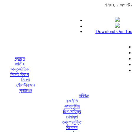
শনিবার, ৮ অগাস্ট ২০
Download Our Too
প্রচ্ছদ
জাতীয়
আন্তর্জাতিক
সিলেট বিভাগ
সিলেট
মৌলভীবাজার
সুনামগঞ্জ
হবিগঞ্জ
রাজনীতি
এক্সক্লুসিভ
শিল্প-সাহিত্য
খেলাধুলা
তথ্যপ্রযুক্তি
বিনোদন