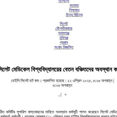
অন্যান্য
মতামত
শিক্ষাঙ্গন
চিত্র বিচিত্র
সিলেট
মৌলভীবাজার
সুনামগঞ্জ
হবিগঞ্জ
প্রবাস
সংবাদ বিজ্ঞপ্তি
সিলেট মেডিকেল বিশ্ববিদ্যালয়ের বেতন বঞ্চিতদের অবস্থান কর্
ডেইলি সিলেট ডট কম ::
প্রকাশিত হয়েছে : ২২ এপ্রিল ২০২৫, ৬:২৬ অপরাহ্ন |
৬:২৬ অপরাহ্ন
|
০
ঠিত কমিটির সুপারিশ বাস্তবায়নের দাবিতে অবস্থান কর্মসূচী পালন করেছেন সিলেট মেডিকে
কর্মকর্তা-কর্মচারী। গতকাল সোমবার (২১ এপ্রিল) দুপুর দুইটায় বিশ্ববিদ্যালয়ের প্রধান ফটক