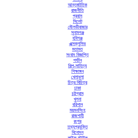
আন্তর্জাতিক
রাজনীতি
প্রবাস
সিলেট
মৌলভীবাজার
সুনামগঞ্জ
হবিগঞ্জ
এক্সক্লুসিভ
মতামত
সংবাদ বিজ্ঞপ্তি
পর্যটন
শিল্প-সাহিত্য
শিক্ষাঙ্গন
খেলাধুলা
চিত্র বিচিত্র
ঢাকা
চট্টগ্রাম
খুলনা
বরিশাল
ময়মনসিংহ
রাজশাহী
রংপুর
তথ্যপ্রযুক্তি
বিনোদন
লাইফ স্টাইল