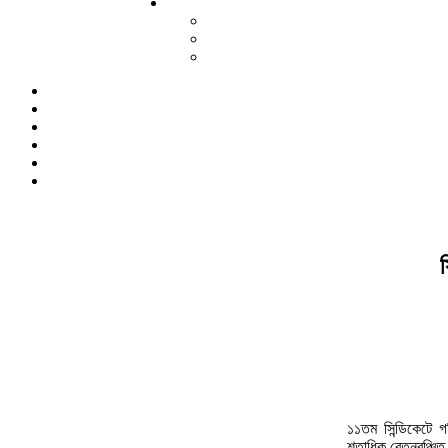
১১তম সিন্ডিকেটে গ
শতাধিক বেতনবঞ্চিত 