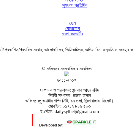
সুসংবাদ প্রতিদিন
হোম
যোগাযোগ
বাংলা কনভার্টার
ে প্রকাশিত/প্রচারিত সংবাদ, আলোকচিত্র, ভিডিওচিত্র, অডিও বিনা অনুমতিতে ব্যবহার 
© সর্বস্বত্ব স্বত্বাধিকার সংরক্ষিত
২০১১-২০১৭
সম্পাদক ও প্রকাশক: খন্দকার আব্দুর রহিম
নির্বাহী সম্পাদক: মারুফ হাসান
অফিস: ব্লু ওয়াটার শপিং সিটি, ৯ম তলা, জিন্দাবাজার, সিলেট।
মোবাইল: ০১৭১২ ৮৮৬ ৫০৩
ই-মেইল: dailysylhet@gmail.com
Developed by: