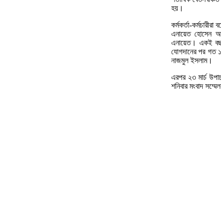
হয়।
কর্মকর্তা-কর্মচারী
এনায়েত হোসেন আশ্
এনায়েত। একই বছরে
যোগদানের পর গত ১৬
নাজমুল ইসলাম।
এরপর ২৩ মার্চ উপা
শনিবার মংবাদ সম্মেলন