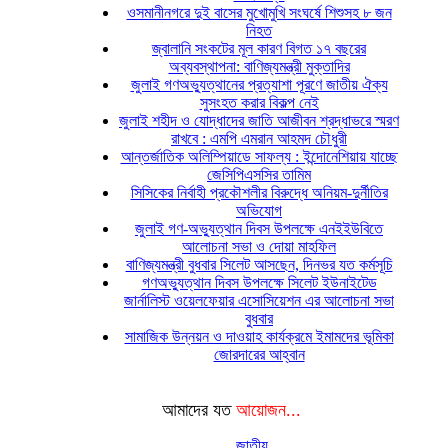
ওসমানীনগরে দুই বাসের মুখোমুখি সংঘর্ষে শিশুসহ ৮ জন
নিহত
জ্বালানি সংকটের মূল কারণ বিগত ১৭ বছরের
অব্যবস্থাপনা: বাণিজ্যমন্ত্রী মুক্তাদির
জুলাই গণঅভ্যুত্থানের প্রত্যাশা পূরণে জাতীয় ঐক্য
সুসংহত করার বিকল্প নেই
জুলাই শহীদ ও যোদ্ধাদের জাতি আজীবন শ্রদ্ধাভরে স্মরণ
রাখবে : এমপি এমরান আহমদ চৌধুরী
আন্তর্জাতিক অলিম্পিয়াডে সাফল্য : ইন্দোনেশিয়ায় যাচ্ছে
জেসিপিএসসির তামিম
সিসিকের নির্বাহী প্রকৌশলীর বিরুদ্ধে অনিয়ম-দুর্নীতির
অভিযোগ
জুলাই গণ-অভ্যুত্থান দিবস উপলক্ষে এনইইউবিতে
আলোচনা সভা ও দোয়া মাহফিল
বাণিজ্যমন্ত্রী বুধবার সিলেট আসছেন, দিনভর যত কর্মসূচি
গণঅভ্যুত্থান দিবস উপলক্ষে সিলেট ইউনাইটেড
জার্নালিস্ট ওয়েলফেয়ার এসোসিয়েশন এর আলোচনা সভা
বুধবার
সামাজিক উন্নয়ন ও দাওয়াহ কার্যক্রমে ইমামদের ভূমিকা
জোরদারের আহ্বান
আমাদের যত
আয়োজন...
জাতীয়