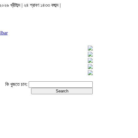
২৬ খ্রীষ্টাব্দ | ২৪ শ্রাবণ ১৪৩৩ বঙ্গাব্দ |
lbar
কি খুজতে চান: