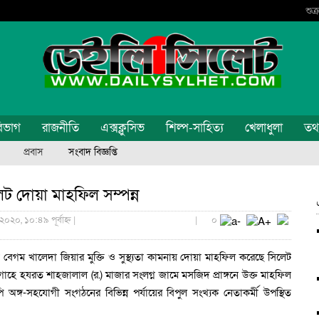
শুক
িভাগ
রাজনীতি
এক্সক্লুসিভ
শিল্প-সাহিত্য
খেলাধুলা
তথ্য
প্রবাস
সংবাদ বিজ্ঞপ্তি
েট দোয়া মাহফিল সম্পন্ন
২০২০, ১০:৪৯ পূর্বাহ্ন |
|
০
্রী বেগম খালেদা জিয়ার মুক্তি ও সুস্থ্যতা কামনায় দোয়া মাহফিল করেছে সিলেট
হে হযরত শাহজালাল (র.) মাজার সংলগ্ন জামে মসজিদ প্রাঙ্গনে উক্ত মাহফিল
ঙ্গ-সহযোগী সংগঠনের বিভিন্ন পর্যায়ের বিপুল সংখ্যক নেতাকর্মী উপস্থিত