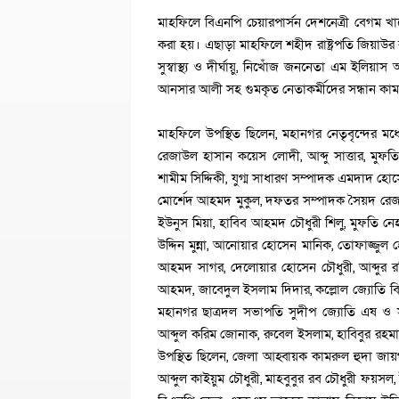
মাহফিলে বিএনপি চেয়ারপার্সন দেশনেত্রী বেগম খালেদ
করা হয়। এছাড়া মাহফিলে শহীদ রাষ্ট্রপতি জিয়
সুস্বাস্থ্য ও দীর্ঘায়ু, নিখোঁজ জননেতা এম ইল
আনসার আলী সহ গুমকৃত নেতাকর্মীদের সন্ধান কা
মাহফিলে উপস্থিত ছিলেন, মহানগর নেতৃবৃন্দের 
রেজাউল হাসান কয়েস লোদী, আব্দু সাত্তার, মুফ
শামীম সিদ্দিকী, যুগ্ম সাধারণ সম্পাদক এমদাদ হো
মোর্শেদ আহমদ মুকুল, দফতর সম্পাদক সৈয়দ রেজ
ইউনুস মিয়া, হাবিব আহমদ চৌধুরী শিলু, মুফতি নেহা
উদ্দিন মুন্না, আনোয়ার হোসেন মানিক, তোফাজ্জুল 
আহমদ সাগর, দেলোয়ার হোসেন চৌধুরী, আব্দুর র
আহমদ, জাবেদুল ইসলাম দিদার, কল্লোল জ্যোতি 
মহানগর ছাত্রদল সভাপতি সুদীপ জ্যোতি এষ ও
আব্দুল করিম জোনাক, রুবেল ইসলাম, হাবিবুর রহমান
উপস্থিত ছিলেন, জেলা আহ্বায়ক কামরুল হুদা জ
আব্দুল কাইয়ুম চৌধুরী, মাহবুবুর রব চৌধুরী ফয়সল