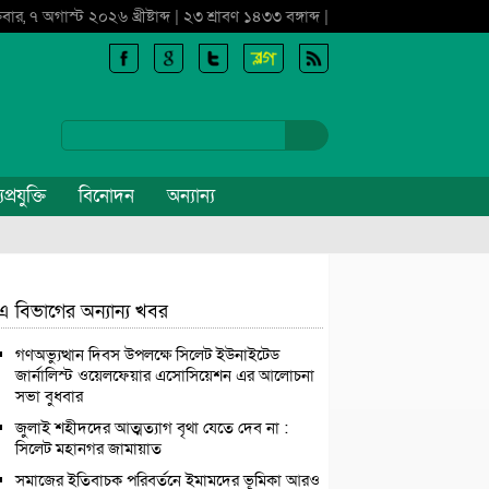
্রবার, ৭ অগাস্ট ২০২৬ খ্রীষ্টাব্দ | ২৩ শ্রাবণ ১৪৩৩ বঙ্গাব্দ |
প্রযুক্তি
বিনোদন
অন্যান্য
এ বিভাগের অন্যান্য খবর
গণঅভ্যুত্থান দিবস উপলক্ষে সিলেট ইউনাইটেড
জার্নালিস্ট ওয়েলফেয়ার এসোসিয়েশন এর আলোচনা
সভা বুধবার
জুলাই শহীদদের আত্মত্যাগ বৃথা যেতে দেব না :
সিলেট মহানগর জামায়াত
সমাজের ইতিবাচক পরিবর্তনে ইমামদের ভূমিকা আরও