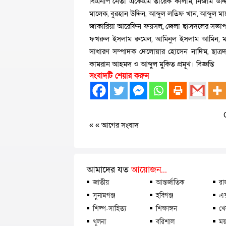
বিএনপি নেতা একেএম তারেক কালাম, নিজাম উদ্দ
মালেক, বুরহান উদ্দিন, আব্দুল লতিফ খান, আব্দুল ম
জাকারিয়া আরেফিন ফয়সল, জেলা ছাত্রদলের সভাপত
ফখরুল ইসলাম রুমেল, আমিনুল ইসলাম আমিন, মাহ
সাধারণ সম্পাদক দেলোয়ার হোসেন নাদিম, ছাত্রদ
কামরান আহমদ ও আব্দুল মুকিত প্রমূখ। বিজ্ঞপ্তি
সংবাদটি শেয়ার করুন
« «
আগের সংবাদ
আমাদের যত
আয়োজন...
জাতীয়
আন্তর্জাতিক
রা
সুনামগঞ্জ
হবিগঞ্জ
এক
শিল্প-সাহিত্য
শিক্ষাঙ্গন
খে
খুলনা
বরিশাল
ময়