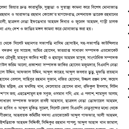
া জিয়ার দ্রুত কারামুক্তি, সুস্থ্যতা ও সুস্বাস্থ্য কামনা করে বিশেষ মোনাজাত
াউর রহমান ও আরাফাত রহমান কোকো’র মাগফেরাত, দেশনায়ক তারেক রহমানের
িয়াস আলী, ছাত্রদল নেতা ইফতেখার আহমদ দিনার ও জুনেদ আহমদ, গাড়ী চালক
মনা এবং দেশ ও জাতির মঙ্গল কামনা করে মোনাজাত করা হয়।
মধ্যে থেকে সিলেট মহানগর সভাপতি নাসিম হোসাইন, সহ-সভাপতি কাউন্সিলার
তি বদরুন নুর সায়েক, আমির হোসেন, ভারপ্রাপ্ত সাধারণ সম্পাদক এডভোকেট
সেন চৌধুরী, মাহবুব কাদির শাহী ও হুমায়ুন আহমদ মাসুক, সাংগঠনিক সম্পাদক
াউল করিম আলো, প্রকাশনা সম্পাদক জাকির হোসেন মজুমদার, বিএনপি নেতা
ল উদ্দিন, আফজাল উদ্দিন, আব্দুল কাহের, আব্দুল জব্বার তুতু, মুফতি রায়হান
হোসেন বেলাল, সাহিবুর রহমান সুজান, নজির হোসেন, উজ্জল রঞ্জন চন্দ, কয়েস
হিম মল্লিক, এম মখলিছ খান, দেলোয়ার হোসেন রানা, রফিকুল ইসলাম, লিটন
বিশ^াস জয়, এহতেশামুল হক সবুজ, ওসমান গণি, এম. এ পলাশ, শামসুল আলম,
 সাধারণ সম্পাদক ফজলে রাব্বী আহসান, ছাত্রদল নেতা তোফায়েল আহমদ,
 হাবিব ও আব্দুল মুকিত সুমেল, সিলেট জেলা বিএনপি নেতৃবৃন্দের মধ্যে থেকে
ায়গীরদার, আহ্বায়ক কমিটির সদস্য এডভোকেট আব্দুল গাফফার, আলী আহমদ,
, ইশতিয়াক আহমদ সিদ্দিকী, সিদ্দিকুর রহমান পাপলু, আব্দুল আহাদ খান জামাল,