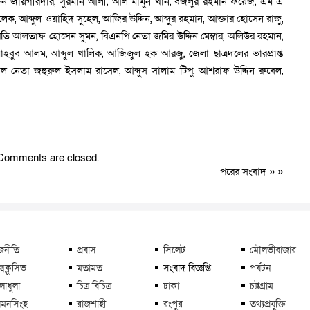
িন জায়গীরদার, সুরমান আলী, আল মামুন খান, বজলুর রহমান ফয়েজ, এম এ
ালেক, আব্দুল ওয়াহিদ সুহেল, আজির উদ্দিন, আব্দুর রহমান, আক্তার হোসেন রাজু,
ি আলতাফ হোসেন সুমন, বিএনপি নেতা জমির উদ্দিন মেম্বার, অলিউর রহমান,
বুব আলম, আব্দুল খালিক, আজিজুল হক আরজু, জেলা ছাত্রদলের ভারপ্রাপ্ত
ল নেতা জহুরুল ইসলাম রাসেল, আব্দুস সালাম টিপু, আশরাফ উদ্দিন রুবেল,
Comments are closed.
পরের সংবাদ
» »
জনীতি
প্রবাস
সিলেট
মৌলভীবাজার
্সক্লুসিভ
মতামত
সংবাদ বিজ্ঞপ্তি
পর্যটন
লাধুলা
চিত্র বিচিত্র
ঢাকা
চট্টগ্রাম
মনসিংহ
রাজশাহী
রংপুর
তথ্যপ্রযুক্তি