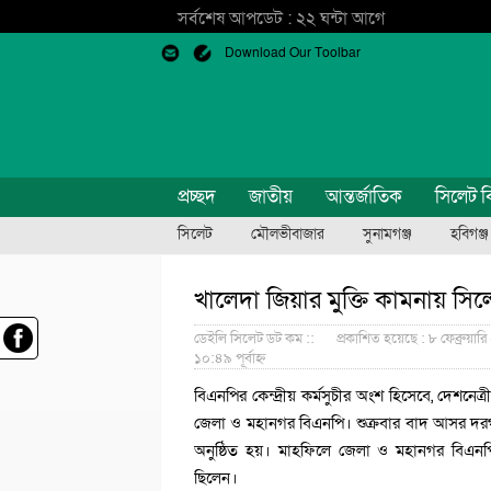
সর্বশেষ আপডেট : ২২ ঘন্টা আগে
Download Our Toolbar
প্রচ্ছদ
জাতীয়
আন্তর্জাতিক
সিলেট ব
সিলেট
মৌলভীবাজার
সুনামগঞ্জ
হবিগঞ্জ
খালেদা জিয়ার মুক্তি কামনায় সিল
ডেইলি সিলেট ডট কম ::
প্রকাশিত হয়েছে : ৮ ফেব্রুয়ারি 
১০:৪৯ পূর্বাহ্ন
বিএনপির কেন্দ্রীয় কর্মসুচীর অংশ হিসেবে, দেশনেত
জেলা ও মহানগর বিএনপি। শুক্রবার বাদ আসর দরগা
অনুষ্ঠিত হয়। মাহফিলে জেলা ও মহানগর বিএনপি অ
ছিলেন।