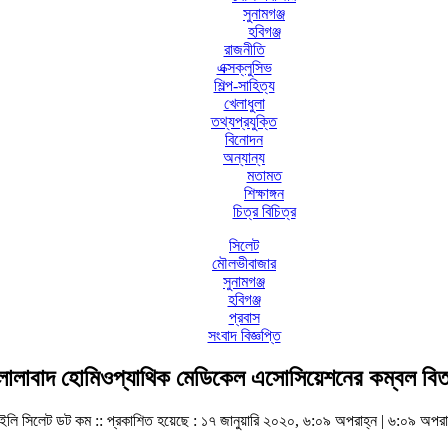
সুনামগঞ্জ
হবিগঞ্জ
রাজনীতি
এক্সক্লুসিভ
শিল্প-সাহিত্য
খেলাধুলা
তথ্যপ্রযুক্তি
বিনোদন
অন্যান্য
মতামত
শিক্ষাঙ্গন
চিত্র বিচিত্র
সিলেট
মৌলভীবাজার
সুনামগঞ্জ
হবিগঞ্জ
প্রবাস
সংবাদ বিজ্ঞপ্তি
লালাবাদ হোমিওপ্যাথিক মেডিকেল এসোসিয়েশনের কম্বল বি
ইলি সিলেট ডট কম ::
প্রকাশিত হয়েছে : ১৭ জানুয়ারি ২০২০, ৬:০৯ অপরাহ্ন | ৬:০৯ অপরা