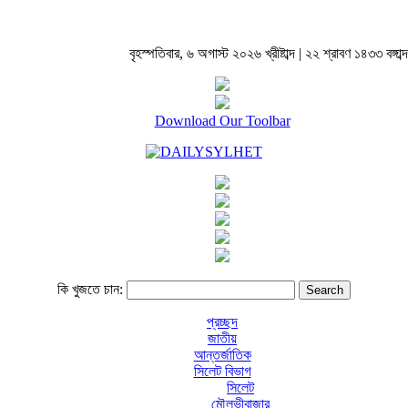
বৃহস্পতিবার, ৬ অগাস্ট ২০২৬ খ্রীষ্টাব্দ | ২২ শ্রাবণ ১৪৩৩ বঙ্গাব্দ
Download Our Toolbar
কি খুজতে চান:
প্রচ্ছদ
জাতীয়
আন্তর্জাতিক
সিলেট বিভাগ
সিলেট
মৌলভীবাজার