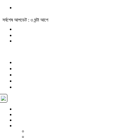
সর্বশেষ আপডেট : ৩ ঘন্টা আগে