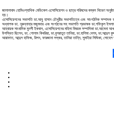
জালালাবাদ হোমিওপ্যাথিক মেডিকেল এসোসিয়েশন ও ছাত্র পরিষদের কম্বল বিতরণ অনুষ্ঠান
হয়।
এসোসিয়েশনের সভাপতি ডা.আবু হাসান চৌধুরীর সভাপতিত্বে এবং সাংগঠনিক সম্পাদক
অধ্যাপক ডা. নূরুন্নাহার মজুমদার এবং সংগঠনের সহ সভাপতি প্রভাষক ডা.শফিকুল ইসল
আহবায়ক সাংবাদিক মুনশী ইকবাল, এসোসিয়েশনের মহিলা বিষয়ক সম্পাদিকা ডা.আমেনা আখ
উপস্থিত ছিলেন, ডা. গোলাম কিবরিয়া, ডা.বুশরাতুত তানিয়া, ডা.হালিমা বেগম, ডা.আব্দুল 
আরাফাত, আব্দুল হাফিজ, রিপন, ফারজানা লস্কর, তানিয়া তান্নি, সুমাইয়া সিদ্দিকা, সোহেল 