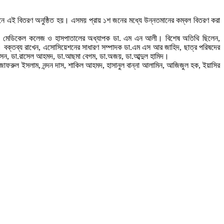
্গনে এই বিতরণ অনুষ্ঠিত হয়। এসময় প্রায় ১শ জনের মধ্যে উন্নতমানের কম্বল বিতরণ করা
যাথি মেডিকেল কলেজ ও হাসপাতালের অধ্যাপক ডা. এম এন আলী। বিশেষ অতিথি ছিলেন,
। বক্তব্য রাখেন, এসোসিয়েশনের সাধারণ সম্পাদক ডা.এম এস আর জাহিদ, ছাত্র পরিষদের
সেন, ডা.রাসেল আহমদ, ডা.আছমা বেগম, ডা.অজয়, ডা.আব্দুল হামিদ।
াম, জাফরুল ইসলাম, নন্দন দাস, শাকিল আহমদ, হাসানুল বান্না আলামিন, আজিজুল হক, ইয়াসির