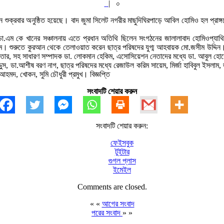
|
০
 শুক্রবার অনুষ্ঠিত হয়েছে। বাদ জুমা সিলেট নগরীর মাছুদিঘিরপাড়ে আবিল হোমিও হল প্রাঙ
 ডা.এম কে খানের সঞ্চালনায় এতে প্রধান অতিথি ছিলেন সংগঠনের জালালাবাদ হোমিওপ্
াম। শুরুতে কুরআন থেকে তেলাওয়াত করেন ছাত্র পরিষদের যুগ্ম আহবায়ক মো.জসীম উদ্দিন
তার, সহ সাধারণ সম্পাদক ডা. লোকমান হেকিম, এসোসিয়েশন নেতাদের মধ্যে ডা. আবুল হো
কুদ্দুস, ডা.আশীষ বরণ নাগ, ছাত্র পরিষদের মধ্যে রেজাউল করিম সায়েম, মির্জা হাবিবুল ইসল
আহমদ, খোকন, সুমি চৌধুরী প্রমুখ। বিজ্ঞপ্তি
সংবাদটি শেয়ার করুন
সংবাদটি শেয়ার করুন:
ফেইসবুক
টুইটার
গুগল প্লাস
ইমেইল
Comments are closed.
« «
আগের সংবাদ
পরের সংবাদ
» »