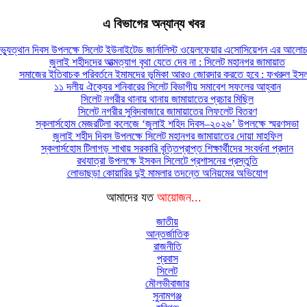
এ বিভাগের অন্যান্য খবর
্যুত্থান দিবস উপলক্ষে সিলেট ইউনাইটেড জার্নালিস্ট ওয়েলফেয়ার এসোসিয়েশন এর আলোচন
জুলাই শহীদদের আত্মত্যাগ বৃথা যেতে দেব না : সিলেট মহানগর জামায়াত
সমাজের ইতিবাচক পরিবর্তনে ইমামদের ভূমিকা আরও জোরদার করতে হবে : ফখরুল ইস
১১ দলীয় ঐক্যের শনিবারের সিলেট বিভাগীয় সমাবেশ সফলের আহ্বান
সিলেট নগরীর থানায় থানায় জামায়াতের প্রচার মিছিল
সিলেট নগরীর সুবিদবাজারে জামায়াতের লিফলেট বিতরণ
স্কলার্সহোম মেজরটিলা কলেজে ‘জুলাই শহিদ দিবস–২০২৬’ উপলক্ষে স্মরণসভা
জুলাই শহীদ দিবস উপলক্ষে সিলেট মহানগর জামায়াতের দোয়া মাহফিল
স্কলার্সহোম টিলাগড় শাখায় সরকারি বৃত্তিপ্রাপ্ত শিক্ষার্থীদের সংবর্ধনা প্রদান
রথযাত্রা উপলক্ষে ইসকন সিলেটে প্রশাসনের প্রস্তুতি
লোভাছড়া কোয়ারির দুই মামলার তদন্তে অনিয়মের অভিযোগ
আমাদের যত
আয়োজন...
জাতীয়
আন্তর্জাতিক
রাজনীতি
প্রবাস
সিলেট
মৌলভীবাজার
সুনামগঞ্জ