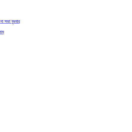
া সভা বুধবার
লাম