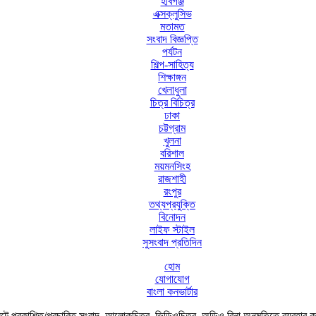
হবিগঞ্জ
এক্সক্লুসিভ
মতামত
সংবাদ বিজ্ঞপ্তি
পর্যটন
শিল্প-সাহিত্য
শিক্ষাঙ্গন
খেলাধুলা
চিত্র বিচিত্র
ঢাকা
চট্টগ্রাম
খুলনা
বরিশাল
ময়মনসিংহ
রাজশাহী
রংপুর
তথ্যপ্রযুক্তি
বিনোদন
লাইফ স্টাইল
সুসংবাদ প্রতিদিন
হোম
যোগাযোগ
বাংলা কনভার্টার
ে প্রকাশিত/প্রচারিত সংবাদ, আলোকচিত্র, ভিডিওচিত্র, অডিও বিনা অনুমতিতে ব্যবহার 