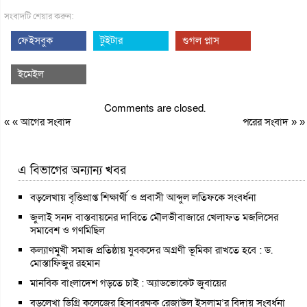
সংবাদটি শেয়ার করুন:
ফেইসবুক
টুইটার
গুগল প্লাস
ইমেইল
Comments are closed.
« «
আগের সংবাদ
পরের সংবাদ
» »
এ বিভাগের অন্যান্য খবর
বড়লেখায় বৃত্তিপ্রাপ্ত শিক্ষার্থী ও প্রবাসী আব্দুল লতিফকে সংবর্ধনা
জুলাই সনদ বাস্তবায়নের দাবিতে মৌলভীবাজারে খেলাফত মজলিসের
সমাবেশ ও গণমিছিল
কল্যাণমুখী সমাজ প্রতিষ্ঠায় যুবকদের অগ্রণী ভূমিকা রাখতে হবে : ড.
মোস্তাফিজুর রহমান
মানবিক বাংলাদেশ গড়তে চাই : অ্যাডভোকেট জুবায়ের
বড়লেখা ডিগ্রি কলেজের হিসাবরক্ষক রেজাউল ইসলাম’র বিদায় সংবর্ধনা