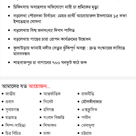
চিকিৎসায় অবহেলার অভিযোগে নারী চা শ্রমিকের মৃত্যু
বড়লেখা পৌরসভা নির্বাচন: মেয়র প্রার্থী আনোয়ারুল ইসলামের ১৫ দফা
ইশতেহার ঘোষণা
বড়লেখায় বিশ্ব জনসংখ্যা দিবস পালিত
বড়লেখায় গাছের চারা রোপন কার্যক্রমের উদ্বোধন
কুলাউড়ায় ফানাই নদীর সেতুর ঝুঁকিপূর্ণ অবস্থা : দ্রুত সংস্কারের দাবিতে
মানববন্ধন
শাহবাজপুর চা বাগানের ৭০০ ঘনফুট কাঠ জব্দ
আমাদের যত
আয়োজন...
জাতীয়
আন্তর্জাতিক
রাজনীতি
প্রবাস
সিলেট
মৌলভীবাজার
সুনামগঞ্জ
হবিগঞ্জ
এক্সক্লুসিভ
মতামত
সংবাদ বিজ্ঞপ্তি
পর্যটন
শিল্প-সাহিত্য
শিক্ষাঙ্গন
খেলাধুলা
চিত্র বিচিত্র
ঢাকা
চট্টগ্রাম