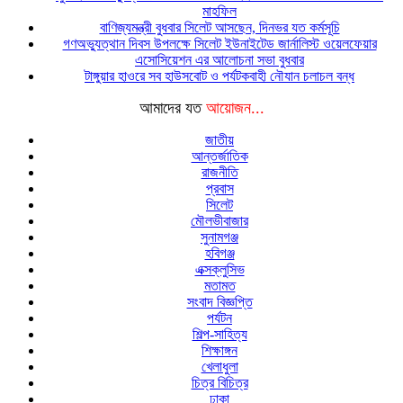
মাহফিল
বাণিজ্যমন্ত্রী বুধবার সিলেট আসছেন, দিনভর যত কর্মসূচি
গণঅভ্যুত্থান দিবস উপলক্ষে সিলেট ইউনাইটেড জার্নালিস্ট ওয়েলফেয়ার
এসোসিয়েশন এর আলোচনা সভা বুধবার
টাঙ্গুয়ার হাওরে সব হাউসবোট ও পর্যটকবাহী নৌযান চলাচল বন্ধ
আমাদের যত
আয়োজন...
জাতীয়
আন্তর্জাতিক
রাজনীতি
প্রবাস
সিলেট
মৌলভীবাজার
সুনামগঞ্জ
হবিগঞ্জ
এক্সক্লুসিভ
মতামত
সংবাদ বিজ্ঞপ্তি
পর্যটন
শিল্প-সাহিত্য
শিক্ষাঙ্গন
খেলাধুলা
চিত্র বিচিত্র
ঢাকা