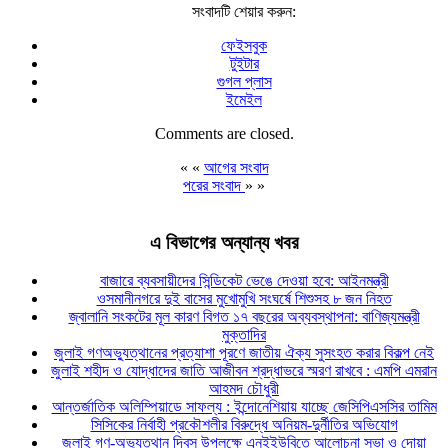
সংবাদটি শেয়ার করুন:
ফেইসবুক
টুইটার
গুগল প্লাস
ইমেইল
Comments are closed.
« «
আগের সংবাদ
পরের সংবাদ
» »
এ বিভাগের অন্যান্য খবর
বাজারে ব্যবসায়ীদের সিন্ডিকেট ভেঙে দেওয়া হবে: আইনমন্ত্রী
ওসমানীনগরে দুই বাসের মুখোমুখি সংঘর্ষে শিশুসহ ৮ জন নিহত
জ্বালানি সংকটের মূল কারণ বিগত ১৭ বছরের অব্যবস্থাপনা: বাণিজ্যমন্ত্রী
মুক্তাদির
জুলাই গণঅভ্যুত্থানের প্রত্যাশা পূরণে জাতীয় ঐক্য সুসংহত করার বিকল্প নেই
জুলাই শহীদ ও যোদ্ধাদের জাতি আজীবন শ্রদ্ধাভরে স্মরণ রাখবে : এমপি এমরান
আহমদ চৌধুরী
আন্তর্জাতিক অলিম্পিয়াডে সাফল্য : ইন্দোনেশিয়ায় যাচ্ছে জেসিপিএসসির তামিম
সিসিকের নির্বাহী প্রকৌশলীর বিরুদ্ধে অনিয়ম-দুর্নীতির অভিযোগ
জুলাই গণ-অভ্যুত্থান দিবস উপলক্ষে এনইইউবিতে আলোচনা সভা ও দোয়া