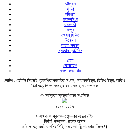
চট্টগ্রাম
খুলনা
বরিশাল
ময়মনসিংহ
রাজশাহী
রংপুর
তথ্যপ্রযুক্তি
বিনোদন
লাইফ স্টাইল
সুসংবাদ প্রতিদিন
হোম
যোগাযোগ
বাংলা কনভার্টার
নোটিশ :
ডেইলি সিলেটে প্রকাশিত/প্রচারিত সংবাদ, আলোকচিত্র, ভিডিওচিত্র, অডিও
বিনা অনুমতিতে ব্যবহার করা বেআইনি -সম্পাদক
© সর্বস্বত্ব স্বত্বাধিকার সংরক্ষিত
২০১১-২০১৭
সম্পাদক ও প্রকাশক: খন্দকার আব্দুর রহিম
নির্বাহী সম্পাদক: মারুফ হাসান
অফিস: ব্লু ওয়াটার শপিং সিটি, ৯ম তলা, জিন্দাবাজার, সিলেট।