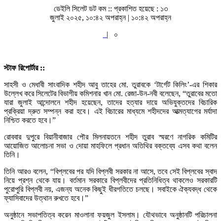
ডেইলি সিলেট ডট কম ::
প্রকাশিত হয়েছে : ১৩
জুলাই ২০২৫, ১০:৪২ অপরাহ্ন | ১০:৪২ অপরাহ্ন
|
০
স্টাফ রিপোর্টার ::
সাহসী ও মেধাবী সাংবাদিক শহীদ আবু তাহের মো. তুরাবকে ‘টার্গেট কিলিং’-এর শিকার
উল্লেখ করে সিলেটের বিভাগীয় কমিশনার খান মো. রেজা-উন-নবী বলেছেন, “তুরাবের মতো
যারা জুলাই আন্দোলনে শহীদ হয়েছেন, তাদের হত্যার দায়ে অভিযুক্তদের বিচারিক
প্রক্রিয়া দ্রুত সম্পন্ন করা হবে। এই বিচারের মাধ্যমে শহীদদের আত্মত্যাগের মর্যাদা
নিশ্চিত করতে হবে।”
রোববার দুপুরে বিয়ানীবাজার পৌর মিলনায়তনে শহীদ তুরাব স্মরণে নাগরিক কমিটির
আয়োজিত আলোচনা সভা ও দোয়া মাহফিলে প্রধান অতিথির বক্তব্যে এসব কথা বলেন
তিনি।
তিনি আরও বলেন, “বিপ্লবের পর যদি বিপ্লবী সরকার না আসে, তবে সেই বিপ্লবের স্বাদ
নিয়ে প্রশ্ন থেকে যায়। বর্তমান সরকারে বিপ্লবীদের প্রতিনিধিত্ব থাকলেও সরকারটি
পুরোপুরি বিপ্লবী নয়, এজন্য অনেক কিছুই ধীরগতিতে চলছে। সবাইকে ঐক্যবদ্ধ থেকে
ফ্যাসিবাদের উত্থান রুখতে হবে।”
অনুষ্ঠানে সভাপতিত্ব করেন মাওলানা ফয়জুল ইসলাম। যৌথভাবে অনুষ্ঠানটি পরিচালনা