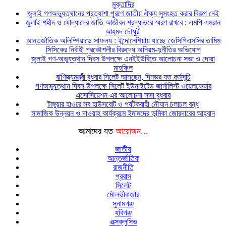
মুক্তাদির
জুলাই গণঅভ্যুত্থানের প্রত্যাশা পূরণে জাতীয় ঐক্য সুসংহত করার বিকল্প নেই
জুলাই শহীদ ও যোদ্ধাদের জাতি আজীবন শ্রদ্ধাভরে স্মরণ রাখবে : এমপি এমরান
আহমদ চৌধুরী
আন্তর্জাতিক অলিম্পিয়াডে সাফল্য : ইন্দোনেশিয়ায় যাচ্ছে জেসিপিএসসির তামিম
সিসিকের নির্বাহী প্রকৌশলীর বিরুদ্ধে অনিয়ম-দুর্নীতির অভিযোগ
জুলাই গণ-অভ্যুত্থান দিবস উপলক্ষে এনইইউবিতে আলোচনা সভা ও দোয়া
মাহফিল
বাণিজ্যমন্ত্রী বুধবার সিলেট আসছেন, দিনভর যত কর্মসূচি
গণঅভ্যুত্থান দিবস উপলক্ষে সিলেট ইউনাইটেড জার্নালিস্ট ওয়েলফেয়ার
এসোসিয়েশন এর আলোচনা সভা বুধবার
টাঙ্গুয়ার হাওরে সব হাউসবোট ও পর্যটকবাহী নৌযান চলাচল বন্ধ
সামাজিক উন্নয়ন ও দাওয়াহ কার্যক্রমে ইমামদের ভূমিকা জোরদারের আহ্বান
আমাদের যত
আয়োজন...
জাতীয়
আন্তর্জাতিক
রাজনীতি
প্রবাস
সিলেট
মৌলভীবাজার
সুনামগঞ্জ
হবিগঞ্জ
এক্সক্লুসিভ