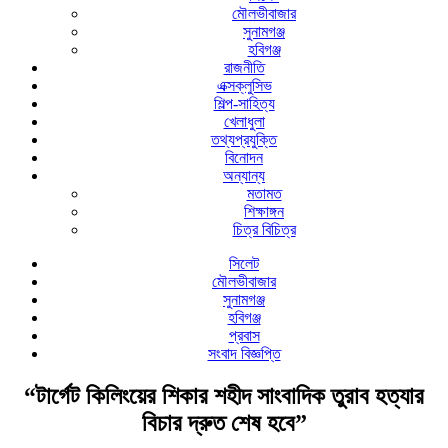
মৌলভীবাজার
সুনামগঞ্জ
হবিগঞ্জ
রাজনীতি
এক্সক্লুসিভ
শিল্প-সাহিত্য
খেলাধুলা
তথ্যপ্রযুক্তি
বিনোদন
অন্যান্য
মতামত
শিক্ষাঙ্গন
চিত্র বিচিত্র
সিলেট
মৌলভীবাজার
সুনামগঞ্জ
হবিগঞ্জ
প্রবাস
সংবাদ বিজ্ঞপ্তি
“টার্গেট কিলিংয়ের শিকার শহীদ সাংবাদিক তুরাব হত্যার
বিচার দ্রুত শেষ হবে”