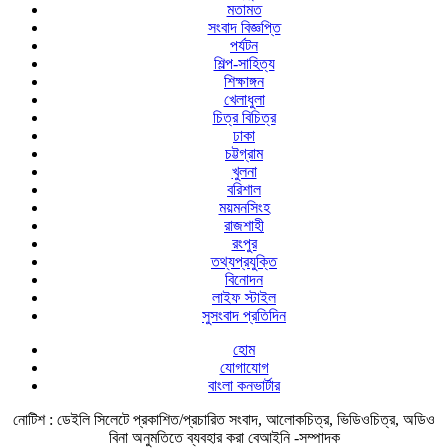
মতামত
সংবাদ বিজ্ঞপ্তি
পর্যটন
শিল্প-সাহিত্য
শিক্ষাঙ্গন
খেলাধুলা
চিত্র বিচিত্র
ঢাকা
চট্টগ্রাম
খুলনা
বরিশাল
ময়মনসিংহ
রাজশাহী
রংপুর
তথ্যপ্রযুক্তি
বিনোদন
লাইফ স্টাইল
সুসংবাদ প্রতিদিন
হোম
যোগাযোগ
বাংলা কনভার্টার
নোটিশ :
ডেইলি সিলেটে প্রকাশিত/প্রচারিত সংবাদ, আলোকচিত্র, ভিডিওচিত্র, অডিও
বিনা অনুমতিতে ব্যবহার করা বেআইনি -সম্পাদক