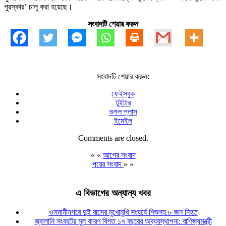
পুরস্কার’ চালু করা হয়েছে।
সংবাদটি শেয়ার করুন
সংবাদটি শেয়ার করুন:
ফেইসবুক
টুইটার
গুগল প্লাস
ইমেইল
Comments are closed.
« «
আগের সংবাদ
পরের সংবাদ
» »
এ বিভাগের অন্যান্য খবর
ওসমানীনগরে দুই বাসের মুখোমুখি সংঘর্ষে শিশুসহ ৮ জন নিহত
জ্বালানি সংকটের মূল কারণ বিগত ১৭ বছরের অব্যবস্থাপনা: বাণিজ্যমন্ত্রী