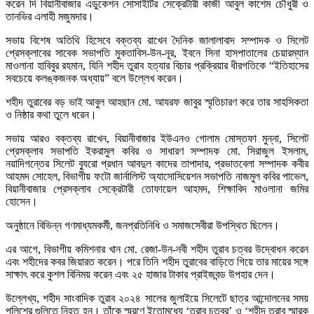
করেন দি বিয়ানীবাজার এডুকেশন সোসাইটির সেক্রেটারী কাজী আবুল কাশেম চৌধুরী ও
তানভির এলাহী মজুমদার।
সভায় বিশেষ অতিথি হিসেবে বক্তব্য রাখেন দৈনিক জালালাবাদ সম্পাদক ও সিলেট
প্রেসক্লাবের সাবেক সভাপতি মুকতাবিস-উন-নূর, ইবনে সিনা হাসপাতালের চেয়ারম্যান
মাওলানা হাবিবুর রহমান, যিনি শহীদ তুরাব হত্যার বিচার প্রক্রিয়ার ধীরগতিকে “ইতিহাসের
সবচেয়ে কলঙ্কজনক অধ্যায়” বলে উল্লেখ করেন।
শহীদ তুরাবের বড় ভাই আবুল আহছান মো. আযরফ জাবুর স্মৃতিচারণ করে তার সাহসিকতা
ও নিষ্ঠার কথা তুলে ধরেন।
সভায় আরও বক্তব্য রাখেন, বিয়ানীবাজার ইউএনও গোলাম মোস্তফা মুন্না, সিলেট
প্রেসক্লাব সভাপতি ইকরামুল কবির ও সাধারণ সম্পাদক মো. সিরাজুল ইসলাম,
নয়াদিগন্তের সিলেট ব্যুরো প্রধান আবদুল কাদের তাপাদার, প্রভাতবেলা সম্পাদক কবীর
আহমদ সোহেল, বিভাগীয় ফটো জার্নালিস্ট অ্যাসোসিয়েশন সভাপতি নাজমুল কবির পাভেল,
বিয়ানীবাজার প্রেসক্লাব সেক্রেটারী তোফায়েল আহমদ, শিক্ষাবিদ মাওলানা জমির
হোসেন।
অনুষ্ঠানে বিভিন্ন গণমাধ্যমকর্মী, জনপ্রতিনিধি ও সমাজসেবীরা উপস্থিত ছিলেন।
এর আগে, বিভাগীয় কমিশনার খান মো. রেজা-উন-নবী শহীদ তুরাব চত্বর উদ্বোধন করেন
এবং শহীদের কবর জিয়ারত করেন। পরে তিনি শহীদ তুরাবের বাড়িতে গিয়ে তার মায়ের সঙ্গে
সাক্ষাৎ করে কুশল বিনিময় করেন এবং ২৫ হাজার টাকার প্রাইজবন্ড উপহার দেন।
উল্লেখ্য, শহীদ সাংবাদিক তুরাব ২০২৪ সালের জুলাইয়ে সিলেটে ছাত্র আন্দোলনের সময়
পুলিশের গুলিতে নিহত হন। তাঁকে স্মরণে ইতোমধ্যে ‘তুরাব চত্বর’ ও ‘শহীদ তুরাব স্মারক