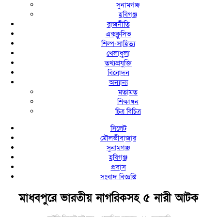
সুনামগঞ্জ
হবিগঞ্জ
রাজনীতি
এক্সক্লুসিভ
শিল্প-সাহিত্য
খেলাধুলা
তথ্যপ্রযুক্তি
বিনোদন
অন্যান্য
মতামত
শিক্ষাঙ্গন
চিত্র বিচিত্র
সিলেট
মৌলভীবাজার
সুনামগঞ্জ
হবিগঞ্জ
প্রবাস
সংবাদ বিজ্ঞপ্তি
মাধবপুরে ভারতীয় নাগরিকসহ ৫ নারী আটক