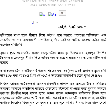
ডেইলি সিলেট ডট কম ::
প্রকাশিত হয়েছে : ১৯ ফেব্রুয়ারি
২০২৫, ১০:৪৯ অপরাহ্ন | ১০:৪৯ অপরাহ্ন
|
০
ডেইলি সিলেট ডেস্ক ::
হবিগঞ্জের মাধবপুরের সীমান্ত দিয়ে অবৈধ পথে ভারতে প্রবেশের অভিযোগে এক
ভারতীয় ও চার বাংলাদেশী নাগরিকসহ পাঁচ নারীকে আটক করেছে বর্ডার গার্ড
বাংলাদেশ বিজিবি।
বুধবার (১৯ ফেব্রুয়ারী) সকাল সাড়ে ৬টায় মাধবপুর উপজেলায় হরষপুর বিওপির
টহলদল রাজেন্দ্রপুর সীমান্ত দিয়ে অবৈধ পথে ভারতে যাওয়ার সময় তাদের আটক করা
হয়েছে।
তারা হলেন চট্রগাম রাউজান উপজেলা শহরের স্বপ্না ধর (৫৫), একই এলাকার মুক্তা রানি
দাস (৩৭), বর্ষা ধর (২৩), প্রিয়া দে (৩০) ও ভারতের আসামশীল চরের কৃষ্ণা দে (৪৭)।
বিজিবি জানায় আটককৃতরা মানবপাচারকারীর দালাল এর মাধ্যমে টাকার বিনিময়ে
ভারতের আসামে আত্মীয়ের বাড়িতে বেড়ানোর উদ্দেশ্যে যাওয়ার সময় বুধবার সকালে
হরষপুর বিওপির টহল দলের হাতে আটক করেন।আটককৃত ব্যক্তিদের নিকট হতে
এন্ড্রয়েড মোবাইল ফোন ৩ টি এবং বাটন মোবাইল ফোন ১টি পাওয়া গেছে ভারতীয়
নাগরিক বিজিবির জিজ্ঞাসাবাদে জানায় ১ মাস পূর্বে আসাম সীমান্ত দিয়ে বাংলাদেশে