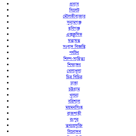
প্রবাস
সিলেট
মৌলভীবাজার
সুনামগঞ্জ
হবিগঞ্জ
এক্সক্লুসিভ
মতামত
সংবাদ বিজ্ঞপ্তি
পর্যটন
শিল্প-সাহিত্য
শিক্ষাঙ্গন
খেলাধুলা
চিত্র বিচিত্র
ঢাকা
চট্টগ্রাম
খুলনা
বরিশাল
ময়মনসিংহ
রাজশাহী
রংপুর
তথ্যপ্রযুক্তি
বিনোদন