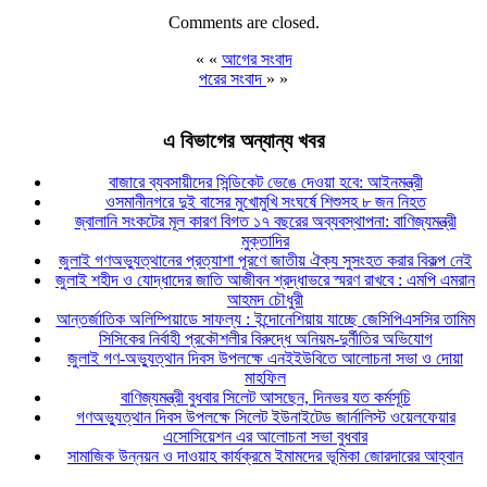
Comments are closed.
« «
আগের সংবাদ
পরের সংবাদ
» »
এ বিভাগের অন্যান্য খবর
বাজারে ব্যবসায়ীদের সিন্ডিকেট ভেঙে দেওয়া হবে: আইনমন্ত্রী
ওসমানীনগরে দুই বাসের মুখোমুখি সংঘর্ষে শিশুসহ ৮ জন নিহত
জ্বালানি সংকটের মূল কারণ বিগত ১৭ বছরের অব্যবস্থাপনা: বাণিজ্যমন্ত্রী
মুক্তাদির
জুলাই গণঅভ্যুত্থানের প্রত্যাশা পূরণে জাতীয় ঐক্য সুসংহত করার বিকল্প নেই
জুলাই শহীদ ও যোদ্ধাদের জাতি আজীবন শ্রদ্ধাভরে স্মরণ রাখবে : এমপি এমরান
আহমদ চৌধুরী
আন্তর্জাতিক অলিম্পিয়াডে সাফল্য : ইন্দোনেশিয়ায় যাচ্ছে জেসিপিএসসির তামিম
সিসিকের নির্বাহী প্রকৌশলীর বিরুদ্ধে অনিয়ম-দুর্নীতির অভিযোগ
জুলাই গণ-অভ্যুত্থান দিবস উপলক্ষে এনইইউবিতে আলোচনা সভা ও দোয়া
মাহফিল
বাণিজ্যমন্ত্রী বুধবার সিলেট আসছেন, দিনভর যত কর্মসূচি
গণঅভ্যুত্থান দিবস উপলক্ষে সিলেট ইউনাইটেড জার্নালিস্ট ওয়েলফেয়ার
এসোসিয়েশন এর আলোচনা সভা বুধবার
সামাজিক উন্নয়ন ও দাওয়াহ কার্যক্রমে ইমামদের ভূমিকা জোরদারের আহ্বান