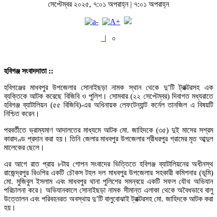
সেপ্টেম্বর ২০২৫, ৭:০১ অপরাহ্ন | ৭:০১ অপরাহ্ন
|
০
হবিগঞ্জ সংবাদদাতা ::
হবিগঞ্জের মাধবপুর উপজেলার সোনাইছড়া নামক স্থান থেকে দু’টি ট্রাক্টরসহ এক
ব্যক্তিকে আটক করেছে বিজিবি ও পুলিশ। সোমবার (২২ সেপ্টেম্বর) দিবাগত মধ্যরাতে
হবিগঞ্জ ব্যাটালিয়ন (৫৫ বিজিবি)-এর অধিনায়ক লেফটেন্যান্ট কর্নেল তানজিল এ বিষয়টি
নিশ্চিত করেন।
পরবর্তীতে ভ্রাম্যমাণ আদালতের মাধ্যমে আটক মো. জাহিদকে (৩৫) দুই মাসের সশ্রম
কারাদণ্ড প্রদান করা হয়। তিনি জেলার মাধবপুর উপজেলার শ্রীধরপুর গ্রামের মৃত আব্দুল
মালেকের ছেলে।
এর আগে রাত প্রায় ৮টায় গোপন সংবাদের ভিত্তিতে হবিগঞ্জ ব্যাটালিয়নের অধীনস্থ
রাজেন্দ্রপুর বিওপির একটি চৌকস টহল দল মাধবপুর উপজেলার সহকারী কমিশনার (ভূমি)
মো. মুজিবুল ইসলাম এবং মাধবপুর থানা পুলিশের সমন্বয়ে একটি সফল যৌথ অভিযান
পরিচালনা করে। অভিযানকালে সোনাইছড়া নামক সীমান্ত এলাকা থেকে অবৈধভাবে বালু
উত্তোলন এবং পরিবহনরত অবস্থায় দু’টি বালুবোঝাই ট্রাক্টরসহ মো. জাহিদকে আটক করা
হয়।