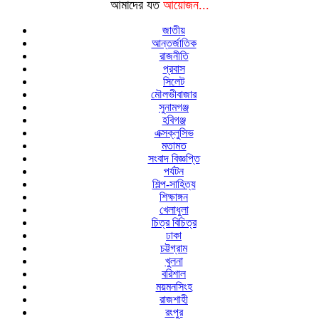
আমাদের যত
আয়োজন...
জাতীয়
আন্তর্জাতিক
রাজনীতি
প্রবাস
সিলেট
মৌলভীবাজার
সুনামগঞ্জ
হবিগঞ্জ
এক্সক্লুসিভ
মতামত
সংবাদ বিজ্ঞপ্তি
পর্যটন
শিল্প-সাহিত্য
শিক্ষাঙ্গন
খেলাধুলা
চিত্র বিচিত্র
ঢাকা
চট্টগ্রাম
খুলনা
বরিশাল
ময়মনসিংহ
রাজশাহী
রংপুর