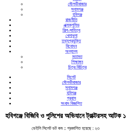
মৌলভীবাজার
সুনামগঞ্জ
হবিগঞ্জ
রাজনীতি
এক্সক্লুসিভ
শিল্প-সাহিত্য
খেলাধুলা
তথ্যপ্রযুক্তি
বিনোদন
অন্যান্য
মতামত
শিক্ষাঙ্গন
চিত্র বিচিত্র
সিলেট
মৌলভীবাজার
সুনামগঞ্জ
হবিগঞ্জ
প্রবাস
সংবাদ বিজ্ঞপ্তি
হবিগঞ্জে বিজিবি ও পুলিশের অভিযানে ট্রাক্টরসহ আটক ১
ডেইলি সিলেট ডট কম ::
প্রকাশিত হয়েছে : ২৩