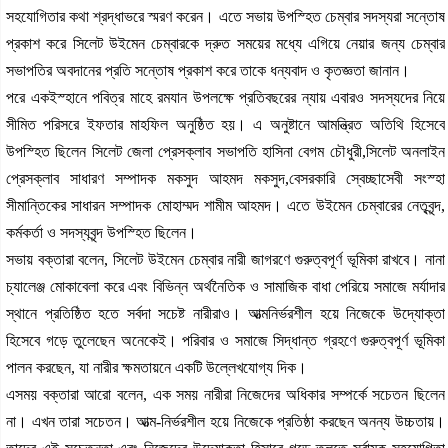
সহযোগিতার কথা শ্রদ্ধাভরে স্মরণ করেন। এতে সভায় উপস্হিত চেম্বার সদস্যরা সন্তোষ
প্রকাশ করে সিলেট উইমেন চেম্বারকে দ্রুত সময়ের মধ্যে এগিয়ে নেয়ার জন্য চেম্বার
সভাপতির অবদানের প্রতি সন্তোষ প্রকাশ করে তাকে ধন্যবাদ ও কৃতজ্ঞতা জানান।
পরে একইস্হানে পবিত্র মাহে রমযান উপলক্ষে প্রতিবছরের ন্যায় এবারও সদস্যদের নিয়ে
সীমিত পরিসরে ইফতার মাহফিল অনুষ্ঠিত হয়। এ অনুষ্টানে আমন্ত্রিত অতিথি হিসেবে
উপস্হিত ছিলেন সিলেট জেলা প্রেসক্লাব সভাপতি হাসিনা বেগম চৌধুরী,সিলেট অনলাইন
প্রেসক্লাব সাধারণ সম্পাদক মকসুদ আহমদ মকসুদ,বেসরকারি স্বেচ্ছাসেবী সংস্হা
সীমান্তিকের সাধারন সম্পাদক মোহাম্মদ শামীম আহমদ। এতে উইমেন চেম্বারের নেতৃবৃন্দ,
কর্মকর্তা ও সদস্যবৃন্দ উপস্হিত ছিলেন।
সভায় বক্তারা বলেন, সিলেট উইমেন চেম্বার নারী জাগরণে গুরুত্বপূর্ণ ভূমিকা রাখবে। নানা
চ্যালেঞ্জ মোকাবেলা করে এবং বিভিন্ন অর্থনৈতিক ও সামাজিক বাধা পেরিয়ে সমাজে মর্যাদার
স্থানে প্রতিষ্ঠিত হতে সর্বদা সচেষ্ট নারীরাও। আত্মনির্ভরশীল হয়ে নিজেকে উদ্যোক্তা
হিসেবে গড়ে তুলেছেন অনেকেই। পরিবার ও সমাজে সিদ্ধান্ত গ্রহণে গুরুত্বপূর্ণ ভূমিকা
পালন করছেন, যা নারীর ক্ষমতায়নে একটি উল্লেখযোগ্য দিক।
এসময় বক্তারা আরো বলেন, এক সময় নারীরা নিজেদের অধিকার সম্পর্কে সচেতন ছিলেন
না। এখন তারা সচেতন। আত্ম-নির্ভরশীল হয়ে নিজেকে প্রতিষ্ঠা করছেন অনন্য উচ্চতায়।