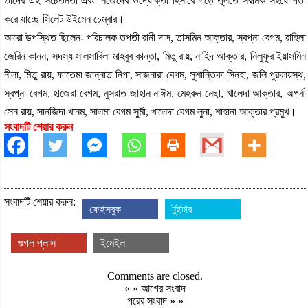
তাদের এই সচেতনতা এবং নিজেদের উদ্যােক্তা হিসাবে গড়ে তুলতে সর্বাত্মক সহযোগিতা
করে যাচ্ছে সিলেট উইমেন চেম্বার।
আরো উপস্থিত ছিলেন- পরিচালক তপতী রানী দাস, তাসমিন আক্তার, স্বপ্না বেগম, রাহিলা
জেরিন কানন, সদস্য সালসাবিলা মাহবুব কান্তা, মিতু রায়, নাহিদ আক্তার, নিলুফুর ইয়াসমিন
নীলা, মিতু রায়, ফাতেমা জান্নাত নিপা, সাজনারা বেগম, সুশান্তিকা সিনহা, জলি পুরকায়স্থ,
স্বপ্না বেগম, হাজেরা বেগম, নুসরাত জাহান নাঈম, মেহরুন নেছা, খালেদা আক্তার, অপর্না
সেন রায়, সানজিদা খানম, সালমা বেগম সুমী, খালেদা বেগম লুনা, শাহানা আক্তার প্রমুখ।
সংবাদটি শেয়ার করুন
সংবাদটি শেয়ার করুন:
ফেইসবুক
টুইটার
গুগল প্লাস
ইমেইল
Comments are closed.
« «
আগের সংবাদ
পরের সংবাদ
» »