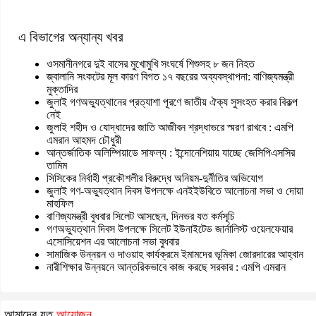
এ বিভাগের অন্যান্য খবর
ওসমানীনগরে দুই বাসের মুখোমুখি সংঘর্ষে শিশুসহ ৮ জন নিহত
জ্বালানি সংকটের মূল কারণ বিগত ১৭ বছরের অব্যবস্থাপনা: বাণিজ্যমন্ত্রী
মুক্তাদির
জুলাই গণঅভ্যুত্থানের প্রত্যাশা পূরণে জাতীয় ঐক্য সুসংহত করার বিকল্প
নেই
জুলাই শহীদ ও যোদ্ধাদের জাতি আজীবন শ্রদ্ধাভরে স্মরণ রাখবে : এমপি
এমরান আহমদ চৌধুরী
আন্তর্জাতিক অলিম্পিয়াডে সাফল্য : ইন্দোনেশিয়ায় যাচ্ছে জেসিপিএসসির
তামিম
সিসিকের নির্বাহী প্রকৌশলীর বিরুদ্ধে অনিয়ম-দুর্নীতির অভিযোগ
জুলাই গণ-অভ্যুত্থান দিবস উপলক্ষে এনইইউবিতে আলোচনা সভা ও দোয়া
মাহফিল
বাণিজ্যমন্ত্রী বুধবার সিলেট আসছেন, দিনভর যত কর্মসূচি
গণঅভ্যুত্থান দিবস উপলক্ষে সিলেট ইউনাইটেড জার্নালিস্ট ওয়েলফেয়ার
এসোসিয়েশন এর আলোচনা সভা বুধবার
সামাজিক উন্নয়ন ও দাওয়াহ কার্যক্রমে ইমামদের ভূমিকা জোরদারের আহ্বান
নারীশিক্ষার উন্নয়নে আন্তরিকভাবে কাজ করছে সরকার : এমপি এমরান
আমাদের যত
আয়োজন...