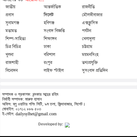
জাতীয়
আন্তর্জাতিক
রাজনীতি
প্রবাস
সিলেট
মৌলভীবাজার
সুনামগঞ্জ
হবিগঞ্জ
এক্সক্লুসিভ
মতামত
সংবাদ বিজ্ঞপ্তি
পর্যটন
শিল্প-সাহিত্য
শিক্ষাঙ্গন
খেলাধুলা
চিত্র বিচিত্র
ঢাকা
চট্টগ্রাম
খুলনা
বরিশাল
ময়মনসিংহ
রাজশাহী
রংপুর
তথ্যপ্রযুক্তি
বিনোদন
লাইফ স্টাইল
সুসংবাদ প্রতিদিন
সম্পাদক ও প্রকাশক: খন্দকার আব্দুর রহিম
নির্বাহী সম্পাদক: মারুফ হাসান
অফিস: ব্লু ওয়াটার শপিং সিটি, ৯ম তলা, জিন্দাবাজার, সিলেট।
মোবাইল: ০১৭১২ ৮৮৬ ৫০৩
ই-মেইল: dailysylhet@gmail.com
Developed by: