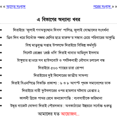
« «
আগের সংবাদ
পরের সংবাদ
» »
এ বিভাগের অন্যান্য খবর
দিরাইয়ে ‘জুলাই গণঅভ্যুত্থান দিবস’ পালিত, জুলাই যোদ্ধাদের সংবর্ধনা
তিন দিন ধরে নিখোঁজ পঞ্চম শ্রেণির ছাত্র মারুফ’র সন্ধান চেয়ে পরিবারের আকুতি
বিশ্ব মাতৃদুগ্ধ সপ্তাহ উপলক্ষে দিরাইয়ে বিভিন্ন কর্মসূচি
সিলেট রেঞ্জের ‘শ্রেষ্ঠ ওসি’ দিরাই থানার আমিনুল ইসলাম
টাঙ্গুয়ার হাওরে সব হাউসবোট ও পর্যটকবাহী নৌযান চলাচল বন্ধ
দিরাইয়ে ৫০০ গাছের চারা রোপণ
দিরাইয়ের দুই কিশোরের জাতীয় সাফল্য
দিরাই বিএনপিতে বিভক্তি প্রকাশ্য : ৬ ও ৮ আগস্ট পৃথক সমাবেশের ডাক
দিরাইয়ে নারী ফুটবলারের ওপর হামলার ঘটনায় গ্রেপ্তার ২
কালনী ব্রিজে পাথর রেখে জনভোগান্তি : ব্যবসায়ীকে জরিমানা
উদ্বৃত্ত বাজেট ঘোষণা দিরাই পৌরসভার : অবকাঠামো উন্নয়নে সর্বোচ্চ গুরুত্ব
আমাদের যত
আয়োজন...