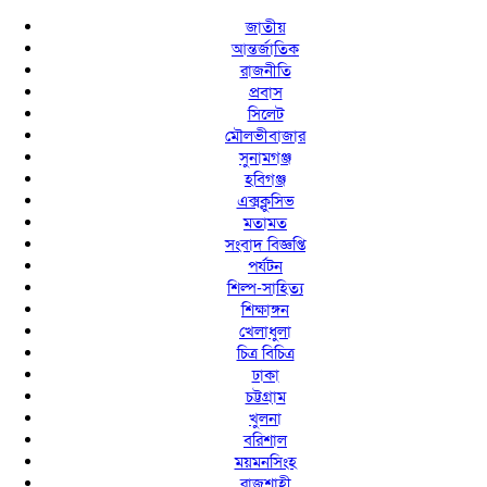
জাতীয়
আন্তর্জাতিক
রাজনীতি
প্রবাস
সিলেট
মৌলভীবাজার
সুনামগঞ্জ
হবিগঞ্জ
এক্সক্লুসিভ
মতামত
সংবাদ বিজ্ঞপ্তি
পর্যটন
শিল্প-সাহিত্য
শিক্ষাঙ্গন
খেলাধুলা
চিত্র বিচিত্র
ঢাকা
চট্টগ্রাম
খুলনা
বরিশাল
ময়মনসিংহ
রাজশাহী