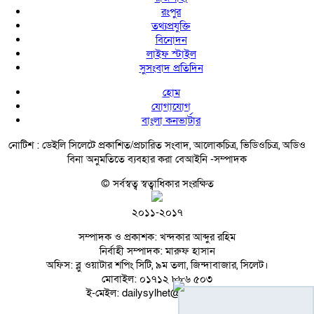
রংপুর
তথ্যপ্রযুক্তি
বিনোদন
লাইফ স্টাইল
সুসংবাদ প্রতিদিন
হোম
যোগাযোগ
বাংলা কনভার্টার
নোটিশ :
ডেইলি সিলেটে প্রকাশিত/প্রচারিত সংবাদ, আলোকচিত্র, ভিডিওচিত্র, অডিও
বিনা অনুমতিতে ব্যবহার করা বেআইনি -সম্পাদক
© সর্বস্বত্ব স্বত্বাধিকার সংরক্ষিত
২০১১-২০১৭
সম্পাদক ও প্রকাশক: খন্দকার আব্দুর রহিম
নির্বাহী সম্পাদক: মারুফ হাসান
অফিস: ব্লু ওয়াটার শপিং সিটি, ৯ম তলা, জিন্দাবাজার, সিলেট।
মোবাইল: ০১৭১২ ৮৮৬ ৫০৩
ই-মেইল: dailysylhet@gmail.com