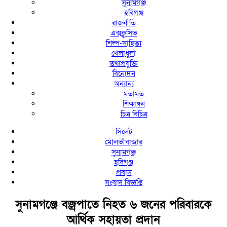
সুনামগঞ্জ
হবিগঞ্জ
রাজনীতি
এক্সক্লুসিভ
শিল্প-সাহিত্য
খেলাধুলা
তথ্যপ্রযুক্তি
বিনোদন
অন্যান্য
মতামত
শিক্ষাঙ্গন
চিত্র বিচিত্র
সিলেট
মৌলভীবাজার
সুনামগঞ্জ
হবিগঞ্জ
প্রবাস
সংবাদ বিজ্ঞপ্তি
সুনামগঞ্জে বজ্রপাতে নিহত ৬ জনের পরিবারকে
আর্থিক সহায়তা প্রদান