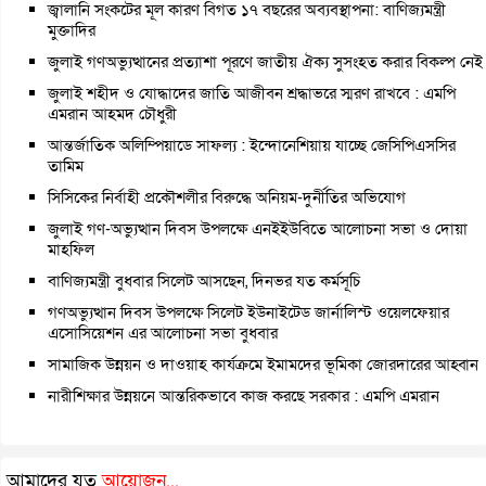
জ্বালানি সংকটের মূল কারণ বিগত ১৭ বছরের অব্যবস্থাপনা: বাণিজ্যমন্ত্রী
মুক্তাদির
জুলাই গণঅভ্যুত্থানের প্রত্যাশা পূরণে জাতীয় ঐক্য সুসংহত করার বিকল্প নেই
জুলাই শহীদ ও যোদ্ধাদের জাতি আজীবন শ্রদ্ধাভরে স্মরণ রাখবে : এমপি
এমরান আহমদ চৌধুরী
আন্তর্জাতিক অলিম্পিয়াডে সাফল্য : ইন্দোনেশিয়ায় যাচ্ছে জেসিপিএসসির
তামিম
সিসিকের নির্বাহী প্রকৌশলীর বিরুদ্ধে অনিয়ম-দুর্নীতির অভিযোগ
জুলাই গণ-অভ্যুত্থান দিবস উপলক্ষে এনইইউবিতে আলোচনা সভা ও দোয়া
মাহফিল
বাণিজ্যমন্ত্রী বুধবার সিলেট আসছেন, দিনভর যত কর্মসূচি
গণঅভ্যুত্থান দিবস উপলক্ষে সিলেট ইউনাইটেড জার্নালিস্ট ওয়েলফেয়ার
এসোসিয়েশন এর আলোচনা সভা বুধবার
সামাজিক উন্নয়ন ও দাওয়াহ কার্যক্রমে ইমামদের ভূমিকা জোরদারের আহ্বান
নারীশিক্ষার উন্নয়নে আন্তরিকভাবে কাজ করছে সরকার : এমপি এমরান
আমাদের যত
আয়োজন...