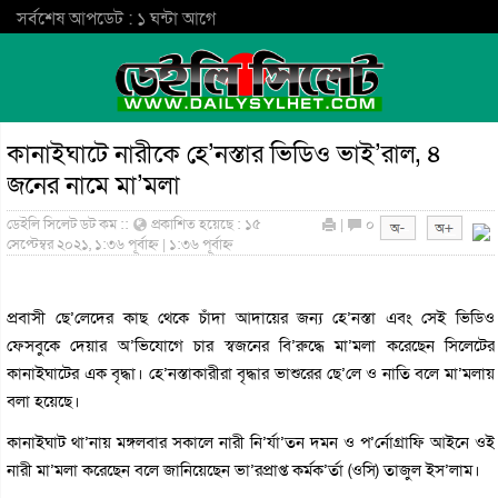
সর্বশেষ আপডেট : ১ ঘন্টা আগে
কানাইঘাটে নারীকে হে’নস্তার ভিডিও ভাই’রাল, ৪
জনের নামে মা’মলা
ডেইলি সিলেট ডট কম ::
প্রকাশিত হয়েছে : ১৫
|
০
সেপ্টেম্বর ২০২১, ১:৩৬ পূর্বাহ্ন | ১:৩৬ পূর্বাহ্ন
প্রবাসী ছে’লেদের কাছ থেকে চাঁদা আদায়ের জন্য হে’নস্তা এবং সেই ভিডিও
ফেসবুকে দেয়ার অ’ভিযোগে চার স্বজনের বি’রুদ্ধে মা’মলা করেছেন সিলেটের
কানাইঘাটের এক বৃদ্ধা। হে’নস্তাকারীরা বৃদ্ধার ভাশুরের ছে’লে ও নাতি বলে মা’মলায়
বলা হয়েছে।
কানাইঘাট থা’নায় মঙ্গলবার সকালে নারী নি’র্যা’তন দমন ও প’র্নোগ্রাফি আইনে ওই
নারী মা’মলা করেছেন বলে জানিয়েছেন ভা’রপ্রাপ্ত কর্মক’র্তা (ওসি) তাজুল ইস’লাম।