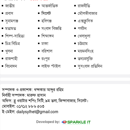
জাতীয়
আন্তর্জাতিক
রাজনীতি
প্রবাস
সিলেট
মৌলভীবাজার
সুনামগঞ্জ
হবিগঞ্জ
এক্সক্লুসিভ
মতামত
সংবাদ বিজ্ঞপ্তি
পর্যটন
শিল্প-সাহিত্য
শিক্ষাঙ্গন
খেলাধুলা
চিত্র বিচিত্র
ঢাকা
চট্টগ্রাম
খুলনা
বরিশাল
ময়মনসিংহ
রাজশাহী
রংপুর
তথ্যপ্রযুক্তি
বিনোদন
লাইফ স্টাইল
সুসংবাদ প্রতিদিন
সম্পাদক ও প্রকাশক: খন্দকার আব্দুর রহিম
নির্বাহী সম্পাদক: মারুফ হাসান
অফিস: ব্লু ওয়াটার শপিং সিটি, ৯ম তলা, জিন্দাবাজার, সিলেট।
মোবাইল: ০১৭১২ ৮৮৬ ৫০৩
ই-মেইল: dailysylhet@gmail.com
Developed by: