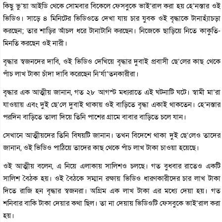
কিছু ভু’য়া আইডি থেকে সোমবার বিকেলে ফেসবুকে ভাই’রাল করা হয় হে’নস্তার ওই
ভিডিও। সাড়ে ৪ মিনিটের ভিডিওতে দেখা যায় চার যুবক ওই বৃদ্ধাকে টানাহ্যাঁচড়া
করছেন; তার শাড়ির আঁচল ধরে টানাটানি করছেন। নিজেকে ছাড়িয়ে নিতে কাকুতি-
মিনতি করছেন ওই নারী।
বৃদ্ধার স্বজনদের দাবি, ওই ভিডিও দেখিয়ে বৃদ্ধার দুবাই প্রবাসী ছে’লের কাছ থেকে
পাঁচ লাখ টাকা চাঁদা দাবি করেছেন নি’র্যা’তনকারীরা।
বৃদ্ধার এক আত্মীয় জানান, গত ২৮ আগস্ট মধ্যরাতে এই ঘটনাটি ঘটে। স্বামী মা’রা
যাওয়ায় এবং দুই ছে’লে দুবাই থাকায় ওই বাড়িতে বৃদ্ধা একাই থাকতেন। হে’নস্তার
পরদিন বাড়িতে তালা দিয়ে তিনি পাশের গ্রামে বাবার বাড়িতে চলে যান।
সেখানে আত্মীয়দের তিনি বিষয়টি জানান। তখন বিদেশে থাকা দুই ছে’লেও তাদের
জানান, ওই ভিডিও পাঠিয়ে তাদের কাছ থেকে পাঁচ লাখ টাকা চাওয়া হয়েছে।
ওই আত্মীয় বলেন, এ নিয়ে এলাকায় সালিশও চলছে। গত বুধবার রাতেও একটি
সালিশ বৈঠক হয়। ওই বৈঠকে সম্মান রক্ষায় ভিডিও ধারণকারীদের চার লাখ টাকা
দিতে রাজি হন বৃদ্ধার স্বজনরা। অগ্রিম এক লাখ টাকা এর মধ্যে দেয়া হয়। গত
শনিবার বাকি টাকা দেয়ার কথা ছিল। তা না দেয়ায় ভিডিওটি ফেসবুকে ভাই’রাল করা
হয়।