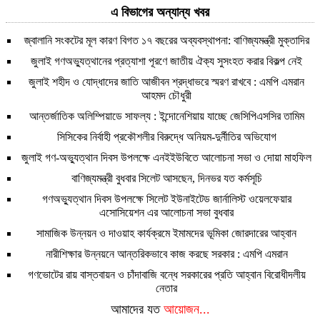
এ বিভাগের অন্যান্য খবর
জ্বালানি সংকটের মূল কারণ বিগত ১৭ বছরের অব্যবস্থাপনা: বাণিজ্যমন্ত্রী মুক্তাদির
জুলাই গণঅভ্যুত্থানের প্রত্যাশা পূরণে জাতীয় ঐক্য সুসংহত করার বিকল্প নেই
জুলাই শহীদ ও যোদ্ধাদের জাতি আজীবন শ্রদ্ধাভরে স্মরণ রাখবে : এমপি এমরান
আহমদ চৌধুরী
আন্তর্জাতিক অলিম্পিয়াডে সাফল্য : ইন্দোনেশিয়ায় যাচ্ছে জেসিপিএসসির তামিম
সিসিকের নির্বাহী প্রকৌশলীর বিরুদ্ধে অনিয়ম-দুর্নীতির অভিযোগ
জুলাই গণ-অভ্যুত্থান দিবস উপলক্ষে এনইইউবিতে আলোচনা সভা ও দোয়া মাহফিল
বাণিজ্যমন্ত্রী বুধবার সিলেট আসছেন, দিনভর যত কর্মসূচি
গণঅভ্যুত্থান দিবস উপলক্ষে সিলেট ইউনাইটেড জার্নালিস্ট ওয়েলফেয়ার
এসোসিয়েশন এর আলোচনা সভা বুধবার
সামাজিক উন্নয়ন ও দাওয়াহ কার্যক্রমে ইমামদের ভূমিকা জোরদারের আহ্বান
নারীশিক্ষার উন্নয়নে আন্তরিকভাবে কাজ করছে সরকার : এমপি এমরান
গণভোটের রায় বাস্তবায়ন ও চাঁদাবাজি বন্ধে সরকারের প্রতি আহ্বান বিরোধীদলীয়
নেতার
আমাদের যত
আয়োজন...