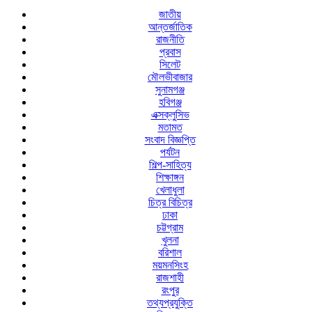
জাতীয়
আন্তর্জাতিক
রাজনীতি
প্রবাস
সিলেট
মৌলভীবাজার
সুনামগঞ্জ
হবিগঞ্জ
এক্সক্লুসিভ
মতামত
সংবাদ বিজ্ঞপ্তি
পর্যটন
শিল্প-সাহিত্য
শিক্ষাঙ্গন
খেলাধুলা
চিত্র বিচিত্র
ঢাকা
চট্টগ্রাম
খুলনা
বরিশাল
ময়মনসিংহ
রাজশাহী
রংপুর
তথ্যপ্রযুক্তি