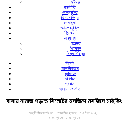
হবিগঞ্জ
রাজনীতি
এক্সক্লুসিভ
শিল্প-সাহিত্য
খেলাধুলা
তথ্যপ্রযুক্তি
বিনোদন
অন্যান্য
মতামত
শিক্ষাঙ্গন
চিত্র বিচিত্র
সিলেট
মৌলভীবাজার
সুনামগঞ্জ
হবিগঞ্জ
প্রবাস
সংবাদ বিজ্ঞপ্তি
বাসায় নামাজ পড়তে সিলেটের মসজিদে মসজিদে মাইকিং
ডেইলি সিলেট ডট কম ::
প্রকাশিত হয়েছে : ৭ এপ্রিল ২০২০,
২:২৪ পূর্বাহ্ন | ২:২৪ পূর্বাহ্ন