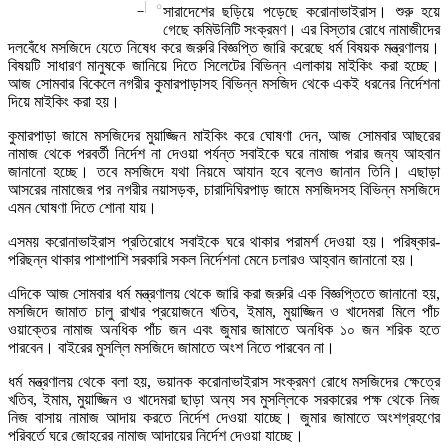
|
০
সারাদেশের ছড়িয়ে পড়েছে করোনাভাইরাস। শুরু হয়ে
গেছে কমিউনিটি সংক্রমণ। এর বিস্তার রোধে নামাজীদের
দলবেঁধে মসজিদে যেতে নিষেধ করে জরুরি বিজ্ঞপ্তি জারি করেছে ধর্ম বিষয়ক মন্ত্রণালয়।
বিষয়টি সাধারণ মানুষকে জানিয়ে দিতে সিলেটের বিভিন্ন এলাকায় মাইকিং করা হচ্ছে।
আজ সোমবার বিকেলে নগরীর কুমারপাড়াসহ বিভিন্ন মসজিদ থেকে একই ধরনের নির্দেশনা
দিয়ে মাইকিং করা হয়।
কুমারপাড়া জামে মসজিদের মুয়াজ্জিন মাইকিং করে ঘোষণা দেন, আজ সোমবার আছরের
নামাজ থেকে পরবর্তী নির্দেশ না দেওয়া পর্যন্ত সবাইকে ঘরে নামাজ পরার জন্য আহবান
জানানো হচ্ছে। তবে মসজিদে যথা নিয়মে আযান হবে বলেও জানান তিনি। এছাড়া
আসরের নামাজের পর নগরীর নয়াসড়ক, চারাদিঘিরপাড় জামে মসজিদসহ বিভিন্ন মসজিদে
এমন ঘোষণা দিতে শোনা যায়।
এসময় করোনাভাইরাস প্রতিরোধে সবাইকে ঘরে থাকার পরামর্শ দেওয়া হয়। পরিষ্কার-
পরিছন্ন থাকার পাশাপাশি সরকারি সকল নির্দেশনা মেনে চলারও আহ্বান জানানো হয়।
এদিকে আজ সোমবার ধর্ম মন্ত্রণালয় থেকে জারি করা জরুরি এক বিজ্ঞপ্তিতে জানানো হয়,
মসজিদে জামাত চালু রাখার প্রয়োজনে খতিব, ইমাম, মুয়াজ্জিন ও খাদেমরা মিলে পাঁচ
ওয়াক্তের নামাজ অনধিক পাঁচ জন এবং জুমার জামাতে অনধিক ১০ জন শরিক হতে
পারবেন। বাইরের মুসল্লি মসজিদে জামাতে অংশ নিতে পারবেন না।
ধর্ম মন্ত্রণালয় থেকে বলা হয়, ভয়ানক করোনাভাইরাস সংক্রমণ রোধে মসজিদের ক্ষেত্রে
খতিব, ইমাম, মুয়াজ্জিন ও খাদেমরা ছাড়া অন্য সব মুসল্লিকে সরকারের পক্ষ থেকে নিজ
নিজ বাসায় নামাজ আদায় করতে নির্দেশ দেওয়া যাচ্ছে। জুমার জামাতে অংশগ্রহণের
পরিবর্তে ঘরে জোহরের নামাজ আদায়ের নির্দেশ দেওয়া যাচ্ছে।