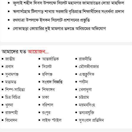
জুলাই শহীদ দিবস উপলক্ষে সিলেট মহানগর জামায়াতের দোয়া মাহফিল
স্কলার্সহোম টিলাগড় শাখায় সরকারি বৃত্তিপ্রাপ্ত শিক্ষার্থীদের সংবর্ধনা প্রদান
রথযাত্রা উপলক্ষে ইসকন সিলেটে প্রশাসনের প্রস্তুতি
লোভাছড়া কোয়ারির দুই মামলার তদন্তে অনিয়মের অভিযোগ
আমাদের যত
আয়োজন...
জাতীয়
আন্তর্জাতিক
রাজনীতি
প্রবাস
সিলেট
মৌলভীবাজার
সুনামগঞ্জ
হবিগঞ্জ
এক্সক্লুসিভ
মতামত
সংবাদ বিজ্ঞপ্তি
পর্যটন
শিল্প-সাহিত্য
শিক্ষাঙ্গন
খেলাধুলা
চিত্র বিচিত্র
ঢাকা
চট্টগ্রাম
খুলনা
বরিশাল
ময়মনসিংহ
রাজশাহী
রংপুর
তথ্যপ্রযুক্তি
বিনোদন
লাইফ স্টাইল
সুসংবাদ প্রতিদিন