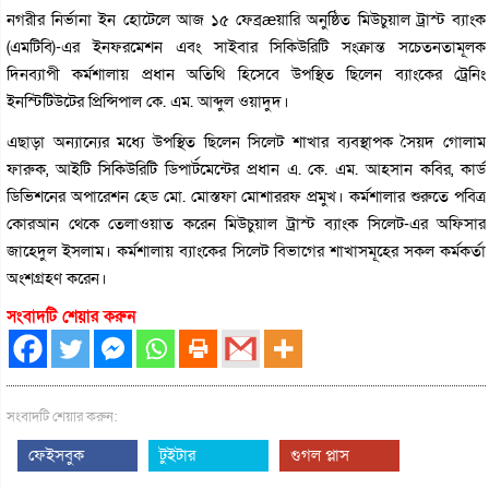
নগরীর নির্ভানা ইন হোটেলে আজ ১৫ ফেব্রæয়ারি অনুষ্ঠিত মিউচুয়াল ট্রাস্ট ব্যাংক
(এমটিবি)-এর ইনফরমেশন এবং সাইবার সিকিউরিটি সংক্রান্ত সচেতনতামূলক
দিনব্যাপী কর্মশালায় প্রধান অতিথি হিসেবে উপস্থিত ছিলেন ব্যাংকের ট্রেনিং
ইনস্টিটিউটের প্রিন্সিপাল কে. এম. আব্দুল ওয়াদুদ।
এছাড়া অন্যান্যের মধ্যে উপস্থিত ছিলেন সিলেট শাখার ব্যবস্থাপক সৈয়দ গোলাম
ফারুক, আইটি সিকিউরিটি ডিপার্টমেন্টের প্রধান এ. কে. এম. আহসান কবির, কার্ড
ডিভিশনের অপারেশন হেড মো. মোস্তফা মোশাররফ প্রমুখ। কর্মশালার শুরুতে পবিত্র
কোরআন থেকে তেলাওয়াত করেন মিউচুয়াল ট্রাস্ট ব্যাংক সিলেট-এর অফিসার
জাহেদুল ইসলাম। কর্মশালায় ব্যাংকের সিলেট বিভাগের শাখাসমূহের সকল কর্মকর্তা
অংশগ্রহণ করেন।
সংবাদটি শেয়ার করুন
সংবাদটি শেয়ার করুন:
ফেইসবুক
টুইটার
গুগল প্লাস