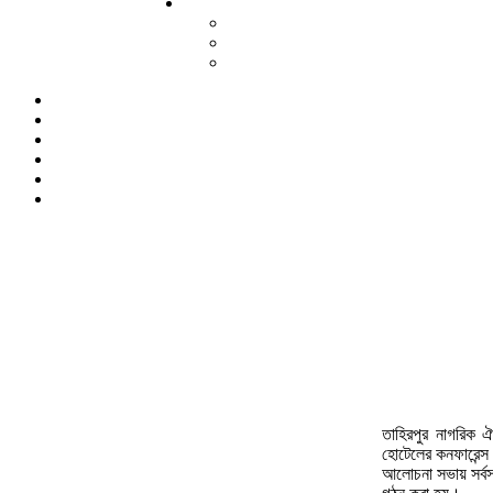
তাহিরপুর নাগরিক ঐ
হোটেলের কনফারেন্স
আলোচনা সভায় সর্বস