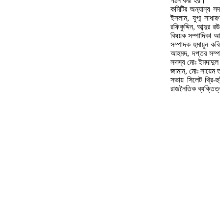
গঠন করা হয়।
কমিটির অন্যান্য 
ইসলাম, যুগ্ম সাধ
রফিকুদ্দিন, আব্দুর
বিষয়ক সম্পাদিকা 
সম্পাদক হুমায়ুন কব
আহমদ, দপ্তর সম্পা
সদস্য মোঃ ইমদাদুল
জামান, মোঃ সায়েম 
সভায় সিলেট থ্রি-হু
রাজনৈতিক ব্যক্তিত্