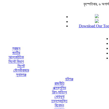
বৃহস্পতিবার, ৬ অগাস্ট 
Download Our Too
প্রচ্ছদ
জাতীয়
আন্তর্জাতিক
সিলেট বিভাগ
সিলেট
মৌলভীবাজার
সুনামগঞ্জ
হবিগঞ্জ
রাজনীতি
এক্সক্লুসিভ
শিল্প-সাহিত্য
খেলাধুলা
তথ্যপ্রযুক্তি
বিনোদন