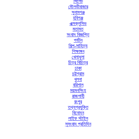
সিলেট
মৌলভীবাজার
সুনামগঞ্জ
হবিগঞ্জ
এক্সক্লুসিভ
মতামত
সংবাদ বিজ্ঞপ্তি
পর্যটন
শিল্প-সাহিত্য
শিক্ষাঙ্গন
খেলাধুলা
চিত্র বিচিত্র
ঢাকা
চট্টগ্রাম
খুলনা
বরিশাল
ময়মনসিংহ
রাজশাহী
রংপুর
তথ্যপ্রযুক্তি
বিনোদন
লাইফ স্টাইল
সুসংবাদ প্রতিদিন