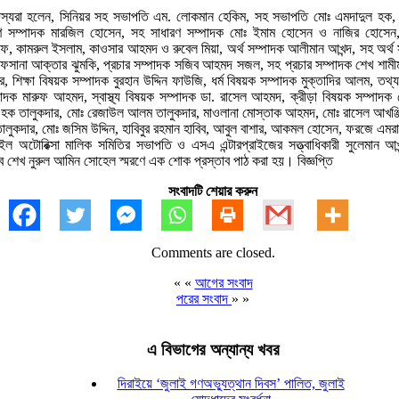
সদস্যরা হলেন, সিনিয়র সহ সভাপতি এম. লোকমান হেকিম, সহ সভাপতি মোঃ এমদাদুল হক,
ারণ সম্পাদক মারজিল হোসেন, সহ সাধারণ সম্পাদক মোঃ ইমাম হোসেন ও নাজির হোসেন
 রউফ, কামরুল ইসলাম, কাওসার আহমদ ও রুবেল মিয়া, অর্থ সম্পাদক আলীমান আখন্দ, সহ অর্থ স
আফসানা আক্তার ঝুমকি, প্রচার সম্পাদক সজিব আহমদ সজল, সহ প্রচার সম্পাদক শেখ শাম
ির, শিক্ষা বিষয়ক সম্পাদক বুরহান উদ্দিন ফাউজি, ধর্ম বিষয়ক সম্পাদক মুক্তাদির আলম, তথ
দক মারুফ আহমদ, স্বাস্থ্য বিষয়ক সম্পাদক ডা. রাসেল আহমদ, ক্রীড়া বিষয়ক সম্পাদক মো.
 হক তালুকদার, মোঃ রেজাউল আলম তালুকদার, মাওলানা মোস্তাক আহমদ, মোঃ রাসেল আখঞ্জি
তালুকদার, মোঃ জসিম উদ্দিন, হাবিবুর রহমান হাবিব, আবুল বাশার, আকমল হোসেন, ফরজে এমর
ইল অটোরিক্সা মালিক সমিতির সভাপতি ও এসএ এন্টারপ্রাইজের সত্ত্বাধিকারী সুলেমান আখন্
ব শেখ নুরুল আমিন সোহেল স্মরণে এক শোক প্রস্তাব পাঠ করা হয়। বিজ্ঞপ্তি
সংবাদটি শেয়ার করুন
Comments are closed.
« «
আগের সংবাদ
পরের সংবাদ
» »
এ বিভাগের অন্যান্য খবর
দিরাইয়ে ‘জুলাই গণঅভ্যুত্থান দিবস’ পালিত, জুলাই