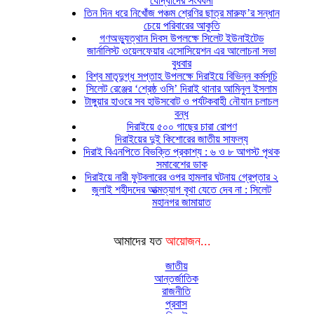
যোদ্ধাদের সংবর্ধনা
তিন দিন ধরে নিখোঁজ পঞ্চম শ্রেণির ছাত্র মারুফ’র সন্ধান
চেয়ে পরিবারের আকুতি
গণঅভ্যুত্থান দিবস উপলক্ষে সিলেট ইউনাইটেড
জার্নালিস্ট ওয়েলফেয়ার এসোসিয়েশন এর আলোচনা সভা
বুধবার
বিশ্ব মাতৃদুগ্ধ সপ্তাহ উপলক্ষে দিরাইয়ে বিভিন্ন কর্মসূচি
সিলেট রেঞ্জের ‘শ্রেষ্ঠ ওসি’ দিরাই থানার আমিনুল ইসলাম
টাঙ্গুয়ার হাওরে সব হাউসবোট ও পর্যটকবাহী নৌযান চলাচল
বন্ধ
দিরাইয়ে ৫০০ গাছের চারা রোপণ
দিরাইয়ের দুই কিশোরের জাতীয় সাফল্য
দিরাই বিএনপিতে বিভক্তি প্রকাশ্য : ৬ ও ৮ আগস্ট পৃথক
সমাবেশের ডাক
দিরাইয়ে নারী ফুটবলারের ওপর হামলার ঘটনায় গ্রেপ্তার ২
জুলাই শহীদদের আত্মত্যাগ বৃথা যেতে দেব না : সিলেট
মহানগর জামায়াত
আমাদের যত
আয়োজন...
জাতীয়
আন্তর্জাতিক
রাজনীতি
প্রবাস