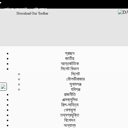
সর্বশেষ আপডেট : ০ ঘন্টা আগে
Download Our Toolbar
প্রচ্ছদ
জাতীয়
আন্তর্জাতিক
সিলেট বিভাগ
সিলেট
মৌলভীবাজার
সুনামগঞ্জ
হবিগঞ্জ
রাজনীতি
এক্সক্লুসিভ
শিল্প-সাহিত্য
খেলাধুলা
তথ্যপ্রযুক্তি
বিনোদন
অন্যান্য