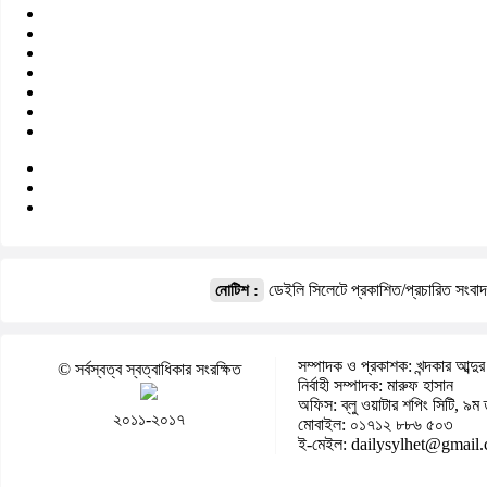
ডেইলি সিলেটে প্রকাশিত/প্রচারিত সংবা
নোটিশ :
সম্পাদক ও প্রকাশক: খন্দকার আব্দুর
© সর্বস্বত্ব স্বত্বাধিকার সংরক্ষিত
নির্বাহী সম্পাদক: মারুফ হাসান
অফিস: ব্লু ওয়াটার শপিং সিটি, ৯ম 
২০১১-২০১৭
মোবাইল: ০১৭১২ ৮৮৬ ৫০৩
ই-মেইল: dailysylhet@gmail