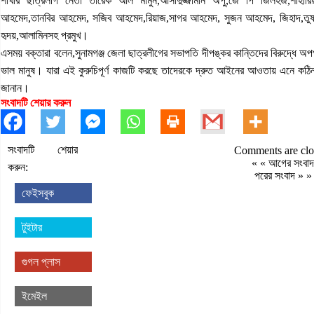
শাখার ছাত্রলীগ নেতা তারেক আল মামুন,আসাদুজ্জামান অপু,জে পি জিলহজ,শাহারিয়
আহমেদ,তানবির আহমেদ, সজিব আহমেদ,রিয়াজ,সাগর আহমেদ, সুজন আহমেদ, জিহাদ,তু
হৃদয়,আলামিনসহ প্রমুখ।
এসময় বক্তারা বলেন,সুনামগঞ্জ জেলা ছাত্রলীগের সভাপতি দীপঙ্কর কান্তিদের বিরুদ্ধে অ
ভাল মানুষ। যারা এই কুরুচিপূর্ণ কাজটি করছে তাদেরকে দ্রুত আইনের আওতায় এনে কঠিন
জানান।
সংবাদটি শেয়ার করুন
সংবাদটি শেয়ার
Comments are clo
« «
আগের সংবাদ
করুন:
পরের সংবাদ
» »
ফেইসবুক
টুইটার
গুগল প্লাস
ইমেইল