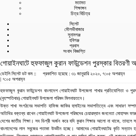
মতামত
শিক্ষাঙ্গন
চিত্র বিচিত্র
সিলেট
মৌলভীবাজার
সুনামগঞ্জ
হবিগঞ্জ
প্রবাস
সংবাদ বিজ্ঞপ্তি
গোয়াইনঘাটে হুফফাজুল কুরান ফাউন্ডেশন পুরস্কার বিতরণী অন
ডেইলি সিলেট ডট কম ::
প্রকাশিত হয়েছে : ৩১ জানুয়ারি ২০২০, ৭:০৫ অপরাহ্ন
| ৭:০৫ অপরাহ্ন
হুফফাজুল কুরান ফাউন্ডেশন বাংলাদেশ গোয়াইনঘাট উপজেলা শাখার প্রতিযোগিতা ও পুরস্ক
(বৃহস্পতিবার) গোয়াইনঘাট উপজেলা পরিষদ মিলনায়তনে।
উক্ত শাখা সংগঠনের সভাপতি হাফিজ জাকির হুসাইনের সভাপতিত্বে এবং সাধারণ সম্পা
অতিথির বক্তব্য রাখেন গোয়াইনঘাট উপজেলা পরিষদের চেয়ারম্যান জননেতা মোহাম্মদ ফারুক
দেশের জাতীয় শিক্ষা। সব ডিগ্রী অর্জন করে যদি কুরান শিক্ষার আলো না থাকে, তাহলে সব 
বাংলাদেশের লাল সবুজের পতাকা উড্ডীন হচ্ছে। আমাদের গোয়াইনঘাটের কৃতি সন্তান হা