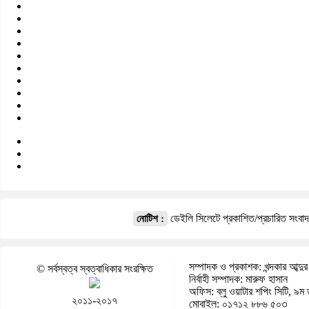
ডেইলি সিলেটে প্রকাশিত/প্রচারিত সংবা
নোটিশ :
সম্পাদক ও প্রকাশক: খন্দকার আব্দুর
© সর্বস্বত্ব স্বত্বাধিকার সংরক্ষিত
নির্বাহী সম্পাদক: মারুফ হাসান
অফিস: ব্লু ওয়াটার শপিং সিটি, ৯ম 
২০১১-২০১৭
মোবাইল: ০১৭১২ ৮৮৬ ৫০৩