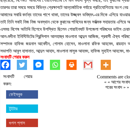
ছড়িয়েছে, বিশেষত আমাদের গোয়াইনঘাটের যে মান মর্যাদা বৃদ্ধি করছে, এই কুরানের দ্ব
তারপর তারা সময়ে সময়ে বিভিন্ন প্রেক্ষাপটে আন্তর্জাতিক পর্যায়ে প্রতিযোগিতায় অংশ নেয়
আমাদের সবারি কর্তব্য তাদের পাশে থাকা, তাদের উজ্জ্বল ভবিষ্যৎ-এর দিকে এগিয়ে যাওয়
তাই তিনি সবাই নিজ নিজ অবস্থান থেকে কুরানের পাখিদের জন্য সর্বাত্মক সহায়তায় এগিয়
এসময় বিশেষ অতিথি হিশেবে উপস্থিত ছিলেন গোয়াইনঘাট উপজেলা পরিষদের ভাইস চেয়ার
আল-মদীনা ইনিস্টিউটের প্রিন্সিপাল আলহাজ্ব মাওলানা আব্দুল আজিজ, প্রবাসী ঐক্য পরিষদের 
সম্পাদক হাফিজ জয়নাল আবেদীন, গোলাম হোসেন, মাওলানা রফিক আহমেদ, রায়হান আহম
সভাপতি আবুল হাসানাত, আব্দুল আহাদ, মাওলানা মাসুক আহমদ, হাফিজ সুহাইল আহমেদ, মাওলা
সংবাদটি শেয়ার করুন
সংবাদটি শেয়ার
Comments are clo
« «
আগের সংবাদ
করুন:
পরের সংবাদ
» »
ফেইসবুক
টুইটার
গুগল প্লাস