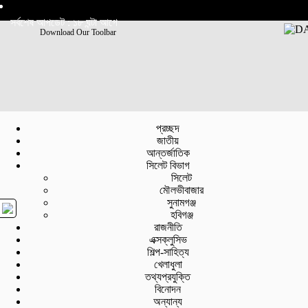
সর্বশেষ আপডেট : ১৮ ঘন্টা আগে
Download Our Toolbar
প্রচ্ছদ
জাতীয়
আন্তর্জাতিক
সিলেট বিভাগ
সিলেট
মৌলভীবাজার
সুনামগঞ্জ
হবিগঞ্জ
রাজনীতি
এক্সক্লুসিভ
শিল্প-সাহিত্য
খেলাধুলা
তথ্যপ্রযুক্তি
বিনোদন
অন্যান্য