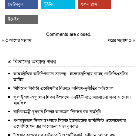
ফেইসবুক
টুইটার
গুগল প্লাস
ইমেইল
Comments are closed.
« «
আগের সংবাদ
পরের সংবাদ
» »
এ বিভাগের অন্যান্য খবর
আন্তর্জাতিক অলিম্পিয়াডে সাফল্য : ইন্দোনেশিয়ায় যাচ্ছে জেসিপিএসসির
তামিম
সিসিকের নির্বাহী প্রকৌশলীর বিরুদ্ধে অনিয়ম-দুর্নীতির অভিযোগ
জুলাই গণ-অভ্যুত্থান দিবস উপলক্ষে এনইইউবিতে আলোচনা সভা ও দোয়া
মাহফিল
বাণিজ্যমন্ত্রী বুধবার সিলেট আসছেন, দিনভর যত কর্মসূচি
গণঅভ্যুত্থান দিবস উপলক্ষে সিলেট ইউনাইটেড জার্নালিস্ট ওয়েলফেয়ার
এসোসিয়েশন এর আলোচনা সভা বুধবার
টাঙ্গুয়ার হাওরে সব হাউসবোট ও পর্যটকবাহী নৌযান চলাচল বন্ধ