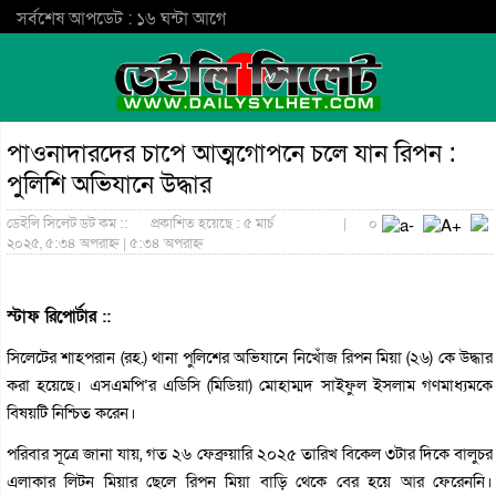
সর্বশেষ আপডেট : ১৬ ঘন্টা আগে
পাওনাদারদের চাপে আত্মগোপনে চলে যান রিপন :
পুলিশি অভিযানে উদ্ধার
ডেইলি সিলেট ডট কম ::
প্রকাশিত হয়েছে : ৫ মার্চ
|
০
২০২৫, ৫:৩৪ অপরাহ্ন | ৫:৩৪ অপরাহ্ন
স্টাফ রিপোর্টার ::
সিলেটের শাহপরান (রহ.) থানা পুলিশের অভিযানে নিখোঁজ রিপন মিয়া (২৬) কে উদ্ধার
করা হয়েছে। এসএমপি’র এডিসি (মিডিয়া) মোহাম্মদ সাইফুল ইসলাম গণমাধ্যমকে
বিষয়টি নিশ্চিত করেন।
পরিবার সূত্রে জানা যায়, গত ২৬ ফেব্রুয়ারি ২০২৫ তারিখ বিকেল ৩টার দিকে বালুচর
এলাকার লিটন মিয়ার ছেলে রিপন মিয়া বাড়ি থেকে বের হয়ে আর ফেরেননি।