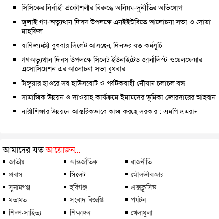
সিসিকের নির্বাহী প্রকৌশলীর বিরুদ্ধে অনিয়ম-দুর্নীতির অভিযোগ
জুলাই গণ-অভ্যুত্থান দিবস উপলক্ষে এনইইউবিতে আলোচনা সভা ও দোয়া
মাহফিল
বাণিজ্যমন্ত্রী বুধবার সিলেট আসছেন, দিনভর যত কর্মসূচি
গণঅভ্যুত্থান দিবস উপলক্ষে সিলেট ইউনাইটেড জার্নালিস্ট ওয়েলফেয়ার
এসোসিয়েশন এর আলোচনা সভা বুধবার
টাঙ্গুয়ার হাওরে সব হাউসবোট ও পর্যটকবাহী নৌযান চলাচল বন্ধ
সামাজিক উন্নয়ন ও দাওয়াহ কার্যক্রমে ইমামদের ভূমিকা জোরদারের আহ্বান
নারীশিক্ষার উন্নয়নে আন্তরিকভাবে কাজ করছে সরকার : এমপি এমরান
আমাদের যত
আয়োজন...
জাতীয়
আন্তর্জাতিক
রাজনীতি
প্রবাস
সিলেট
মৌলভীবাজার
সুনামগঞ্জ
হবিগঞ্জ
এক্সক্লুসিভ
মতামত
সংবাদ বিজ্ঞপ্তি
পর্যটন
শিল্প-সাহিত্য
শিক্ষাঙ্গন
খেলাধুলা