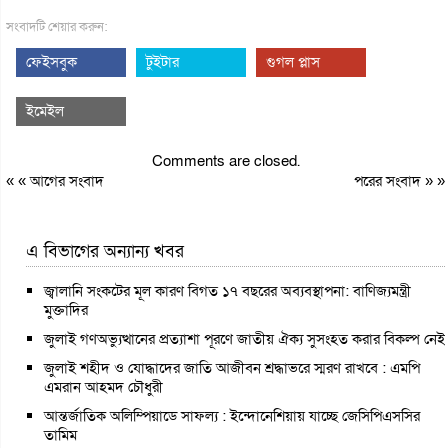
সংবাদটি শেয়ার করুন:
ফেইসবুক
টুইটার
গুগল প্লাস
ইমেইল
Comments are closed.
« «
আগের সংবাদ
পরের সংবাদ
» »
এ বিভাগের অন্যান্য খবর
জ্বালানি সংকটের মূল কারণ বিগত ১৭ বছরের অব্যবস্থাপনা: বাণিজ্যমন্ত্রী
মুক্তাদির
জুলাই গণঅভ্যুত্থানের প্রত্যাশা পূরণে জাতীয় ঐক্য সুসংহত করার বিকল্প নেই
জুলাই শহীদ ও যোদ্ধাদের জাতি আজীবন শ্রদ্ধাভরে স্মরণ রাখবে : এমপি
এমরান আহমদ চৌধুরী
আন্তর্জাতিক অলিম্পিয়াডে সাফল্য : ইন্দোনেশিয়ায় যাচ্ছে জেসিপিএসসির
তামিম