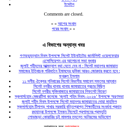
ইমেইল
Comments are closed.
« «
আগের সংবাদ
পরের সংবাদ
» »
এ বিভাগের অন্যান্য খবর
গণঅভ্যুত্থান দিবস উপলক্ষে সিলেট ইউনাইটেড জার্নালিস্ট ওয়েলফেয়ার
এসোসিয়েশন এর আলোচনা সভা বুধবার
জুলাই শহীদদের আত্মত্যাগ বৃথা যেতে দেব না : সিলেট মহানগর জামায়াত
সমাজের ইতিবাচক পরিবর্তনে ইমামদের ভূমিকা আরও জোরদার করতে হবে :
ফখরুল ইসলাম
১১ দলীয় ঐক্যের শনিবারের সিলেট বিভাগীয় সমাবেশ সফলের আহ্বান
সিলেট নগরীর থানায় থানায় জামায়াতের প্রচার মিছিল
সিলেট নগরীর সুবিদবাজারে জামায়াতের লিফলেট বিতরণ
স্কলার্সহোম মেজরটিলা কলেজে ‘জুলাই শহিদ দিবস–২০২৬’ উপলক্ষে স্মরণসভা
জুলাই শহীদ দিবস উপলক্ষে সিলেট মহানগর জামায়াতের দোয়া মাহফিল
স্কলার্সহোম টিলাগড় শাখায় সরকারি বৃত্তিপ্রাপ্ত শিক্ষার্থীদের সংবর্ধনা প্রদান
রথযাত্রা উপলক্ষে ইসকন সিলেটে প্রশাসনের প্রস্তুতি
লোভাছড়া কোয়ারির দুই মামলার তদন্তে অনিয়মের অভিযোগ