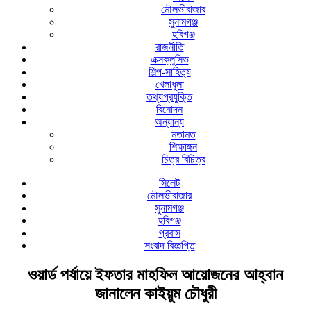
মৌলভীবাজার
সুনামগঞ্জ
হবিগঞ্জ
রাজনীতি
এক্সক্লুসিভ
শিল্প-সাহিত্য
খেলাধুলা
তথ্যপ্রযুক্তি
বিনোদন
অন্যান্য
মতামত
শিক্ষাঙ্গন
চিত্র বিচিত্র
সিলেট
মৌলভীবাজার
সুনামগঞ্জ
হবিগঞ্জ
প্রবাস
সংবাদ বিজ্ঞপ্তি
ওয়ার্ড পর্যায়ে ইফতার মাহফিল আয়োজনের আহ্বান
জানালেন কাইয়ুম চৌধুরী