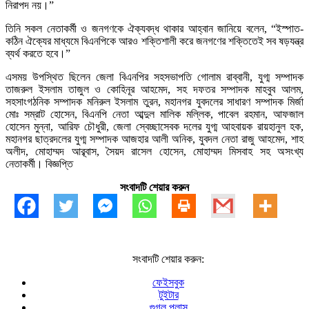
নিরাপদ নয়।”
তিনি সকল নেতাকর্মী ও জনগণকে ঐক্যবদ্ধ থাকার আহ্বান জানিয়ে বলেন, “ইস্পাত-
কঠিন ঐক্যের মাধ্যমে বিএনপিকে আরও শক্তিশালী করে জনগণের শক্তিতেই সব ষড়যন্ত্র
ব্যর্থ করতে হবে।”
এসময় উপস্থিত ছিলেন জেলা বিএনপির সহসভাপতি গোলাম রাব্বানী, যুগ্ম সম্পাদক
তাজরুল ইসলাম তাজুল ও কোহিনূর আহমেদ, সহ দফতর সম্পাদক মাহবুব আলম,
সহসাংগঠনিক সম্পাদক মনিরুল ইসলাম তুরন, মহানগর যুবদলের সাধারণ সম্পাদক মির্জা
মোঃ সম্রাট হোসেন, বিএনপি নেতা আব্দুল মালিক মল্লিক, পাবেল রহমান, আফজাল
হোসেন মুন্না, আরিফ চৌধুরী, জেলা স্বেচ্ছাসেবক দলের যুগ্ম আহবায়ক রায়হানুল হক,
মহানগর ছাত্রদলের যুগ্ম সম্পাদক আজহার আলী অনিক, যুবদল নেতা রাজু আহমেদ, শাহ
অলীদ, মোহাম্মদ আব্ব্বাস, সৈয়দ রাসেল হোসেন, মোহাম্মদ মিসবাহ সহ অসংখ্য
নেতাকর্মী। বিজ্ঞপ্তি
সংবাদটি শেয়ার করুন
সংবাদটি শেয়ার করুন:
ফেইসবুক
টুইটার
গুগল প্লাস