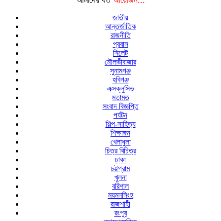
আমাদের যত
আয়োজন...
জাতীয়
আন্তর্জাতিক
রাজনীতি
প্রবাস
সিলেট
মৌলভীবাজার
সুনামগঞ্জ
হবিগঞ্জ
এক্সক্লুসিভ
মতামত
সংবাদ বিজ্ঞপ্তি
পর্যটন
শিল্প-সাহিত্য
শিক্ষাঙ্গন
খেলাধুলা
চিত্র বিচিত্র
ঢাকা
চট্টগ্রাম
খুলনা
বরিশাল
ময়মনসিংহ
রাজশাহী
রংপুর