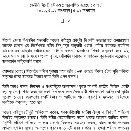
ডেইলি সিলেট ডট কম ::
প্রকাশিত হয়েছে : ৩ মার্চ
২০২৫, ৫:৩২ অপরাহ্ন | ৫:৩২ অপরাহ্ন
|
০
সিলেট জেলা বিএনপির সভাপতি আব্দুল কাইয়ুম চৌধুরী বিএনপি ভারপ্রাপ্ত চেয়ারম্যান
তারেক রহমান এর নির্দেশনায় দলীয় সিদ্ধান্ত অনুযায়ী ওয়ার্ড পর্যায়ে ইফতার মাহফিল
আয়োজনের আহ্বান জানিয়েছেন। তিনি বলেন, রমজানের শিক্ষা অনুসরণ করে এই
আয়োজন জনগণের সঙ্গে সংযোগ বৃদ্ধি, সৌহার্দ্য স্থাপন ও গণতন্ত্র পুনরুদ্ধার আন্দোলনে
জনসমর্থন শক্তিশালী করবে।
সোমবার (৩মার্চ) সিলেটের দক্ষিণ সুরমায় মহানগরীর ২৯নং ওয়ার্ডে বিকাল ৫টায় সুবিধাবঞ্চিত
মানুষের মাঝে ইফতার বিতরণ কালে তিনি এসব বলেন।
তিনি আরও বলেন, নিরাপদ ও গণতান্ত্রিক বাংলাদেশ গড়তে আগামী জাতীয় নির্বাচন একটি
বড় সুযোগ। গণতন্ত্রের উত্তরণ বিলম্বিত হলে স্বৈরাচারী শক্তিগুলো অস্থিরতা সৃষ্টির
সুযোগ নেবে। জনগণের ভোটাধিকার ও আইনের শাসন প্রতিষ্ঠায় দল-মত নির্বিশেষে
সবাইকে ঐক্যবদ্ধ হতে হবে।
আব্দুল কাইয়ুম চৌধুরী অভিযোগ করেন, সরকারবিরোধী জাতীয় ঐক্য ও নির্বাচনী পরিবেশ
বিনষ্টের চক্রান্ত চলছে। তিনি দলীয় নেতাকর্মীদের সতর্ক থাকার আহ্বান জানিয়ে বলেন,
“খু*নী হাসিনা পালিয়ে গেলেও দেশের বিরুদ্ধে ষড়যন্ত্র করছে, বাংলাদেশের গণতন্ত্র
এখনও হুমকির মুখে। জনগণের প্রত্যক্ষ ভোটে সরকার গঠন না হওয়া পর্যন্ত গণতন্ত্র