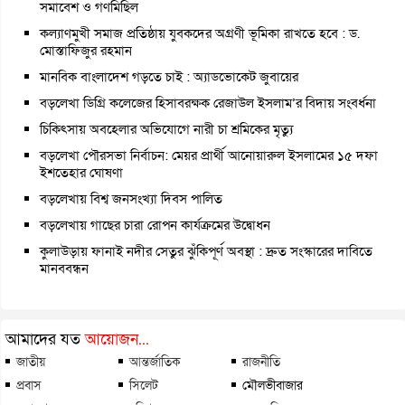
সমাবেশ ও গণমিছিল
কল্যাণমুখী সমাজ প্রতিষ্ঠায় যুবকদের অগ্রণী ভূমিকা রাখতে হবে : ড.
মোস্তাফিজুর রহমান
মানবিক বাংলাদেশ গড়তে চাই : অ্যাডভোকেট জুবায়ের
বড়লেখা ডিগ্রি কলেজের হিসাবরক্ষক রেজাউল ইসলাম’র বিদায় সংবর্ধনা
চিকিৎসায় অবহেলার অভিযোগে নারী চা শ্রমিকের মৃত্যু
বড়লেখা পৌরসভা নির্বাচন: মেয়র প্রার্থী আনোয়ারুল ইসলামের ১৫ দফা
ইশতেহার ঘোষণা
বড়লেখায় বিশ্ব জনসংখ্যা দিবস পালিত
বড়লেখায় গাছের চারা রোপন কার্যক্রমের উদ্বোধন
কুলাউড়ায় ফানাই নদীর সেতুর ঝুঁকিপূর্ণ অবস্থা : দ্রুত সংস্কারের দাবিতে
মানববন্ধন
আমাদের যত
আয়োজন...
জাতীয়
আন্তর্জাতিক
রাজনীতি
প্রবাস
সিলেট
মৌলভীবাজার