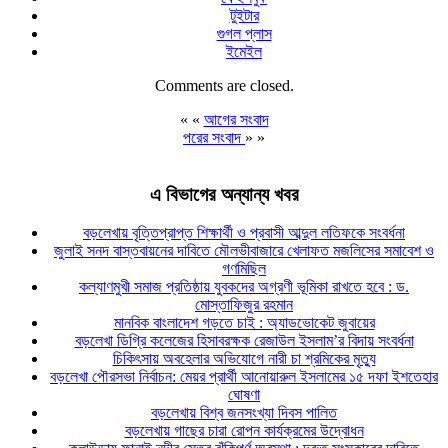
টুইটার
গুগল প্লাস
ইমেইল
Comments are closed.
« «
আগের সংবাদ
পরের সংবাদ
» »
এ বিভাগের অন্যান্য খবর
বড়লেখায় বৃত্তিপ্রাপ্ত শিক্ষার্থী ও প্রবাসী আব্দুল লতিফকে সংবর্ধনা
জুলাই সনদ বাস্তবায়নের দাবিতে মৌলভীবাজারে খেলাফত মজলিসের সমাবেশ ও
গণমিছিল
কল্যাণমুখী সমাজ প্রতিষ্ঠায় যুবকদের অগ্রণী ভূমিকা রাখতে হবে : ড.
মোস্তাফিজুর রহমান
মানবিক বাংলাদেশ গড়তে চাই : অ্যাডভোকেট জুবায়ের
বড়লেখা ডিগ্রি কলেজের হিসাবরক্ষক রেজাউল ইসলাম’র বিদায় সংবর্ধনা
চিকিৎসায় অবহেলার অভিযোগে নারী চা শ্রমিকের মৃত্যু
বড়লেখা পৌরসভা নির্বাচন: মেয়র প্রার্থী আনোয়ারুল ইসলামের ১৫ দফা ইশতেহার
ঘোষণা
বড়লেখায় বিশ্ব জনসংখ্যা দিবস পালিত
বড়লেখায় গাছের চারা রোপন কার্যক্রমের উদ্বোধন