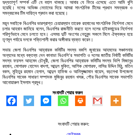
হৃদ্যতাপূর্ণ সম্পর্ক এটি যে বহাল থাকছে। আবার যে ফিরে এসেছে এতে আমি খুশি
হয়েছি। দলের অভিজ্ঞ নেতাদের দিয়ে আমরা সাংগঠনিক টিমের প্রধান সমন্বয়ক ও
সমন্বয়কের টিম দায়িত্ব প্রদান করা হয়েছে।
ময়ূন সবাইকে বিএনপির ভারপ্রাপ্ত চেয়ারম্যান তারেক রহমানের সাংগঠনিক নির্দেশনা মেনে
চলার আহবান জানিয়ে বলেন, বিএনপির রাজনীতি করতে হলে দলের হাইকমান্ডের নির্দেশনা
পরিপূর্ণভাবে মেনে চলতে হবে। এসময় দুটি অংশের নেতৃবৃন্দ সকলে মিলে ঐক্যবদ্ধ হয়ে
তৃণমূল পর্যায়ে দলকে শক্তিশালী করার অঙ্গীকার ব্যক্ত করেন।
সভায় জেলা বিএনপির আহ্বায়ক কমিটির সদস্য বকশি জুবায়ের আহমদের সঞ্চালনায়
অন্যদের মধ্যে বক্তব্য দেন কানাডা বিএনপি’র সভাপতি ও দলের জাতীয় নির্বাহী কমিটির
সদস্য ফয়সল আহমেদ চৌধুরী, জেলা বিএনপির আহ্বায়ক কমিটির সদস্য ভিপি মিজানুর
রহমান, মোশারফ হোসেন বাদশা, আব্দুল মুকিত, আশিক মোশারফ, নাসির উদ্দিন মিঠু, মতিন
বকস, মুহিতুর রহমান হেলাল, আব্দুল হাফিজ ও আনিসুজ্জামান বায়েস, বড়লেখা উপজেলা
বিএনপির সাবেক সাধারণ সম্পাদক মুজিবুর রহমান খসরু, পৌর বিএনপির সাবেক সভাপতি
আনোয়ারুল ইসলাম প্রমুখ।
সংবাদটি শেয়ার করুন
সংবাদটি শেয়ার করুন:
ফেইসবুক