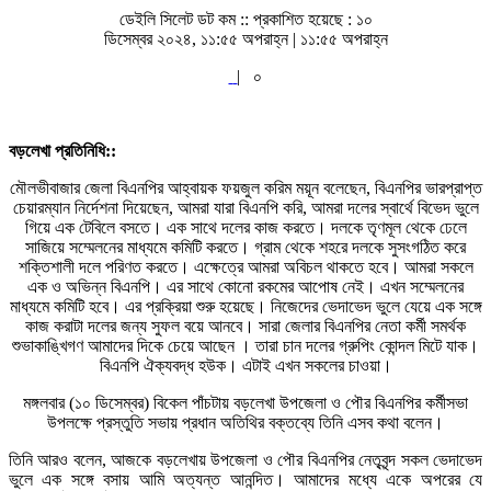
ডেইলি সিলেট ডট কম ::
প্রকাশিত হয়েছে : ১০
ডিসেম্বর ২০২৪, ১১:৫৫ অপরাহ্ন | ১১:৫৫ অপরাহ্ন
|
০
বড়লেখা প্রতিনিধি::
মৌলভীবাজার জেলা বিএনপির আহ্বায়ক ফয়জুল করিম ময়ূন বলেছেন, বিএনপির ভারপ্রাপ্ত
চেয়ারম্যান নির্দেশনা দিয়েছেন, আমরা যারা বিএনপি করি, আমরা দলের স্বার্থে বিভেদ ভুলে
গিয়ে এক টেবিলে বসতে। এক সাথে দলের কাজ করতে। দলকে তৃণমূল থেকে ঢেলে
সাজিয়ে সম্মেলনের মাধ্যমে কমিটি করতে। গ্রাম থেকে শহরে দলকে সুসংগঠিত করে
শক্তিশালী দলে পরিণত করতে। এক্ষেত্রে আমরা অবিচল থাকতে হবে। আমরা সকলে
এক ও অভিন্ন বিএনপি। এর সাথে কোনো রকমের আপোষ নেই। এখন সম্মেলনের
মাধ্যমে কমিটি হবে। এর প্রক্রিয়া শুরু হয়েছে। নিজেদের ভেদাভেদ ভুলে যেয়ে এক সঙ্গে
কাজ করাটা দলের জন্য সুফল বয়ে আনবে। সারা জেলার বিএনপির নেতা কর্মী সমর্থক
শুভাকাঙ্খিগণ আমাদের দিকে চেয়ে আছেন । তারা চান দলের গ্রুপিং কোন্দল মিটে যাক।
বিএনপি ঐক্যবদ্ধ হউক। এটাই এখন সকলের চাওয়া।
মঙ্গলবার (১০ ডিসেম্বর) বিকেল পাঁচটায় বড়লেখা উপজেলা ও পৌর বিএনপির কর্মীসভা
উপলক্ষে প্রস্তুতি সভায় প্রধান অতিথির বক্তব্যে তিনি এসব কথা বলেন।
তিনি আরও বলেন, আজকে বড়লেখায় উপজেলা ও পৌর বিএনপির নেতৃবৃন্দ সকল ভেদাভেদ
ভুলে এক সঙ্গে বসায় আমি অত্যন্ত আনন্দিত। আমাদের মধ্যে একে অপরের যে