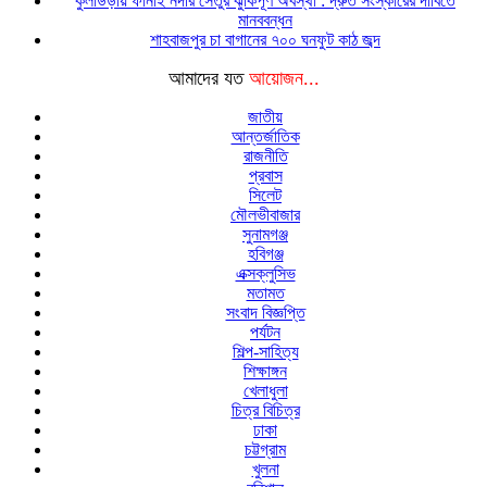
কুলাউড়ায় ফানাই নদীর সেতুর ঝুঁকিপূর্ণ অবস্থা : দ্রুত সংস্কারের দাবিতে
মানববন্ধন
শাহবাজপুর চা বাগানের ৭০০ ঘনফুট কাঠ জব্দ
আমাদের যত
আয়োজন...
জাতীয়
আন্তর্জাতিক
রাজনীতি
প্রবাস
সিলেট
মৌলভীবাজার
সুনামগঞ্জ
হবিগঞ্জ
এক্সক্লুসিভ
মতামত
সংবাদ বিজ্ঞপ্তি
পর্যটন
শিল্প-সাহিত্য
শিক্ষাঙ্গন
খেলাধুলা
চিত্র বিচিত্র
ঢাকা
চট্টগ্রাম
খুলনা