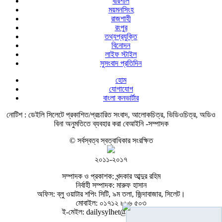
বরিশাল
ময়মনসিংহ
রাজশাহী
রংপুর
তথ্যপ্রযুক্তি
বিনোদন
লাইফ স্টাইল
সুসংবাদ প্রতিদিন
হোম
যোগাযোগ
বাংলা কনভার্টার
নোটিশ :
ডেইলি সিলেটে প্রকাশিত/প্রচারিত সংবাদ, আলোকচিত্র, ভিডিওচিত্র, অডিও
বিনা অনুমতিতে ব্যবহার করা বেআইনি -সম্পাদক
© সর্বস্বত্ব স্বত্বাধিকার সংরক্ষিত
২০১১-২০১৭
সম্পাদক ও প্রকাশক: খন্দকার আব্দুর রহিম
নির্বাহী সম্পাদক: মারুফ হাসান
অফিস: ব্লু ওয়াটার শপিং সিটি, ৯ম তলা, জিন্দাবাজার, সিলেট।
মোবাইল: ০১৭১২ ৮৮৬ ৫০৩
ই-মেইল: dailysylhet@gmail.com