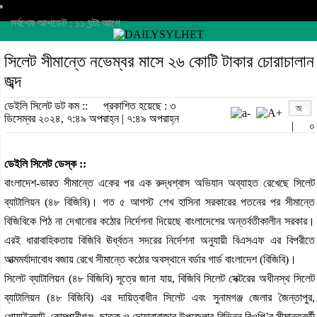
সর্বশেষ আপডেট : ১১ ঘন্টা আগে
সিলেট সীমান্তে নভেম্বর মাসে ২৬ কোটি টাকার চোরাচালান
জব্দ
ডেইলি সিলেট ডট কম ::
প্রকাশিত হয়েছে : ৩
ডিসেম্বর ২০২৪, ৭:৪৯ অপরাহ্ন | ৭:৪৯ অপরাহ্ন
|
০
ডেইলি সিলেট ডেস্ক ::
বাংলাদেশ-ভারত সীমান্তে একের পর এক রুদ্ধশ্বাস অভিযান অব্যাহত রেখেছে সিলেট
ব্যাটালিয়ন (৪৮ বিজিবি)। গত ৫ আগস্ট শেখ হাসিনা সরকারের পতনের পর সীমান্তে
বিজিবিকে পিঠ না দেখানোর কঠোর নির্দেশনা দিয়েছে বাংলাদেশের অন্তর্বতীকালীন সরকার।
এরই ধারাবাহিকতায় বিজিবি ঊর্ধ্বতন সদরের নির্দেশনা অনুযায়ী বিএসএফ এর বিপরীতে
আত্মমর্যাদাবোধ বজায় রেখে সীমান্তে কঠোর অবস্থানে বর্ডার গার্ড বাংলাদেশ (বিজিবি)।
সিলেট ব্যাটালিয়ন (৪৮ বিজিবি) সূত্রে জানা যায়, বিজিবি সিলেট সেক্টরের অধীনস্থ সিলেট
ব্যাটালিয়ন (৪৮ বিজিবি) এর দায়িত্বাধীন সিলেট এবং সুনামগঞ্জ জেলার জৈন্তাপুর,
গোয়াইনঘাট, কোম্পানীগঞ্জ, ছাতক ও দোয়ারাবাজার উপজেলার বিভিন্ন বিওপি’র সীমান্তবর্তী