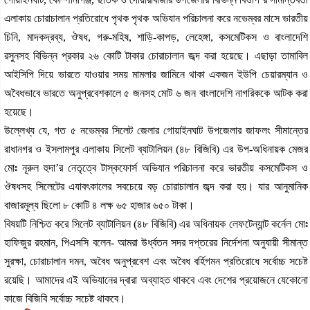
এলাকায় চোরাচালান প্রতিরোধে পৃথক পৃথক অভিযান পরিচালনা করে নভেম্বর মাসে ভারতীয়
চিনি, মাদকদ্রব্য, ঔষধ, গরু-মহিষ, শাড়ি-কাপড়, লেহেঙ্গা, কসমেটিকস ও বাংলাদেশি
রসুনসহ বিভিন্ন প্রকার ২৬ কোটি টাকার চোরাচালান জব্দ করা হয়েছে। এছাড়া তামাবিল
আইসিপি দিয়ে ভারতে যাওয়ার সময় মামলার জামিনে থাকা একজন ইউপি চেয়ারম্যান ও
অবৈধভাবে ভারতে অনুপ্রবেশকালে ৫ জনসহ মোট ৬ জন বাংলাদেশি নাগরিককে আটক করা
হয়েছে।
উল্লেখ্য যে, গত ৫ নভেম্বর সিলেট জেলার গোয়াইনঘাট উপজেলার জাফলং সীমান্তের
রাধানগর ও ইসলামপুর এলাকায় সিলেট ব্যাটালিয়ন (৪৮ বিজিবি) এর উপ-অধিনায়ক মেজর
মোঃ নূরুল হুদা’র নেতৃত্বে টাস্কফোর্স অভিযান পরিচালনা করে ভারতীয় কসমেটিকস ও
ঔষধসহ সিলেটের এযাবৎকালের সবচেয়ে বড় চোরাচালান জব্দ করা হয়। যার আনুমানিক
বাজারমূল্য ছিলো ৮ কোটি ৪ লক্ষ ৬৫ হাজার ৬৫০ টাকা।
বিষয়টি নিশ্চিত করে সিলেট ব্যাটালিয়ন (৪৮ বিজিবি) এর অধিনায়ক লেফটেন্যান্ট কর্নেল মোঃ
হাফিজুর রহমান, পিএসসি বলেন- আমরা উর্ধ্বতন সদর দপ্তরের নির্দেশনা অনুযায়ী সীমান্ত
সুরক্ষা, চোরাচালান দমন, অবৈধ অনুপ্রবেশ এবং অবৈধ বর্হিগমন প্রতিরোধে সর্বোচ্চ সচেষ্ট
রয়েছি। আমাদের এই অভিযানের দ্বারা অব্যাহত থাকবে এবং দেশের প্রয়োজনে যেকোনো
কাজে বিজিবি সর্বোচ্চ সচেষ্ট থাকবে।