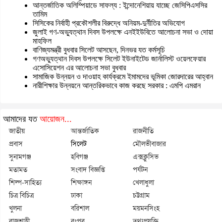
আন্তর্জাতিক অলিম্পিয়াডে সাফল্য : ইন্দোনেশিয়ায় যাচ্ছে জেসিপিএসসির
তামিম
সিসিকের নির্বাহী প্রকৌশলীর বিরুদ্ধে অনিয়ম-দুর্নীতির অভিযোগ
জুলাই গণ-অভ্যুত্থান দিবস উপলক্ষে এনইইউবিতে আলোচনা সভা ও দোয়া
মাহফিল
বাণিজ্যমন্ত্রী বুধবার সিলেট আসছেন, দিনভর যত কর্মসূচি
গণঅভ্যুত্থান দিবস উপলক্ষে সিলেট ইউনাইটেড জার্নালিস্ট ওয়েলফেয়ার
এসোসিয়েশন এর আলোচনা সভা বুধবার
সামাজিক উন্নয়ন ও দাওয়াহ কার্যক্রমে ইমামদের ভূমিকা জোরদারের আহ্বান
নারীশিক্ষার উন্নয়নে আন্তরিকভাবে কাজ করছে সরকার : এমপি এমরান
আমাদের যত
আয়োজন...
জাতীয়
আন্তর্জাতিক
রাজনীতি
প্রবাস
সিলেট
মৌলভীবাজার
সুনামগঞ্জ
হবিগঞ্জ
এক্সক্লুসিভ
মতামত
সংবাদ বিজ্ঞপ্তি
পর্যটন
শিল্প-সাহিত্য
শিক্ষাঙ্গন
খেলাধুলা
চিত্র বিচিত্র
ঢাকা
চট্টগ্রাম
খুলনা
বরিশাল
ময়মনসিংহ
রাজশাহী
রংপুর
তথ্যপ্রযুক্তি