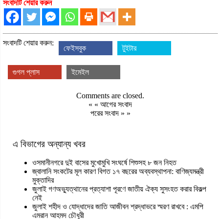
সংবাদটি শেয়ার করুন
সংবাদটি শেয়ার করুন:
ফেইসবুক
টুইটার
গুগল প্লাস
ইমেইল
Comments are closed.
« «
আগের সংবাদ
পরের সংবাদ
» »
এ বিভাগের অন্যান্য খবর
ওসমানীনগরে দুই বাসের মুখোমুখি সংঘর্ষে শিশুসহ ৮ জন নিহত
জ্বালানি সংকটের মূল কারণ বিগত ১৭ বছরের অব্যবস্থাপনা: বাণিজ্যমন্ত্রী
মুক্তাদির
জুলাই গণঅভ্যুত্থানের প্রত্যাশা পূরণে জাতীয় ঐক্য সুসংহত করার বিকল্প
নেই
জুলাই শহীদ ও যোদ্ধাদের জাতি আজীবন শ্রদ্ধাভরে স্মরণ রাখবে : এমপি
এমরান আহমদ চৌধুরী