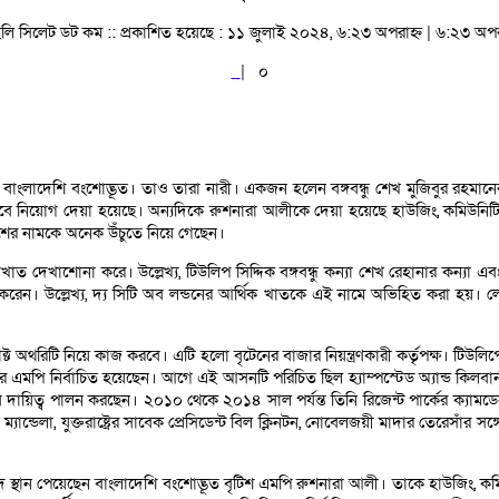
লি সিলেট ডট কম ::
প্রকাশিত হয়েছে : ১১ জুলাই ২০২৪, ৬:২৩ অপরাহ্ন | ৬:২৩ অপর
|
০
দুই বাংলাদেশি বংশোদ্ভূত। তাও তারা নারী। একজন হলেন বঙ্গবন্ধু শেখ মুজিবুর রহমা
্ত্রী হিসেবে নিয়োগ দেয়া হয়েছে। অন্যদিকে রুশনারা আলীকে দেয়া হয়েছে হাউজিং, কমিউনি
েশের নামকে অনেক উঁচুতে নিয়ে গেছেন।
েবাখাত দেখাশোনা করে। উল্লেখ্য, টিউলিপ সিদ্দিক বঙ্গবন্ধু কন্যা শেখ রেহানার কন্যা এ
 পালন করেন। উল্লেখ্য, দ্য সিটি অব লন্ডনের আর্থিক খাতকে এই নামে অভিহিত করা হ
াক্ট অথরিটি নিয়ে কাজ করবে। এটি হলো বৃটেনের বাজার নিয়ন্ত্রণকারী কর্তৃপক্ষ। টিউলি
বার এমপি নির্বাচিত হয়েছেন। আগে এই আসনটি পরিচিত ছিল হ্যাম্পস্টেড অ্যান্ড ক
েবে দায়িত্ব পালন করছেন। ২০১০ থেকে ২০১৪ সাল পর্যন্ত তিনি রিজেন্ট পার্কের ক্যা
ান্ডেলা, যুক্তরাষ্ট্রের সাবেক প্রেসিডেন্ট বিল ক্লিনটন, নোবেলজয়ী মাদার তেরেসাঁর
 স্থান পেয়েছেন বাংলাদেশি বংশোদ্ভূত বৃটিশ এমপি রুশনারা আলী। তাকে হাউজিং, কমিউনি