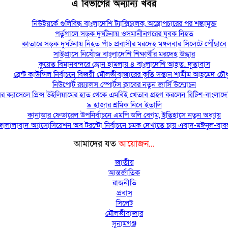
এ বিভাগের অন্যান্য খবর
নিউইয়র্কে গুলিবিদ্ধ বাংলাদেশি ট্যাক্সিচালক, অস্ত্রোপচারের পর শঙ্কামুক্ত
পর্তুগালে সড়ক দুর্ঘটনায় ওসমানীনগরের যুবক নিহত
কাতারে সড়ক দুর্ঘটনায় নিহত পাঁচ প্রবাসীর মরদেহ মঙ্গলবার সিলেটে পৌঁছাবে
সাইপ্রাসে নিখোঁজ বাংলাদেশি শিক্ষার্থীর মরদেহ উদ্ধার
কুয়েত বিমানবন্দরে ড্রোন হামলায় ৪ বাংলাদেশি আহত: দূতাবাস
ব্রেন্ট কাউন্সিল নির্বাচনে বিজয়ী মৌলভীবাজারের কৃতি সন্তান শামীম আহমেদ চৌধ
নিউপোর্ট রয়্যালস স্পোর্টস ক্লাবের নতুন জার্সি উন্মোচন
সর ক্যাসেলে প্রিন্স উইলিয়ামের হাত থেকে এমবিই খেতাব গ্রহণ করলেন ব্রিটিশ-বাংলাদ
৯ হাজার শ্রমিক নিবে ইতালি
কানাডার ফেডারেল উপনির্বাচনে এমপি ডলি বেগম, ইতিহাসে নতুন অধ্যায়
জালালাবাদ অ্যাসোসিয়েশন অব টরন্টো নির্বাচনে চমক দেখাতে চায় এবাদ-মঈনুল-বাব
আমাদের যত
আয়োজন...
জাতীয়
আন্তর্জাতিক
রাজনীতি
প্রবাস
সিলেট
মৌলভীবাজার
সুনামগঞ্জ