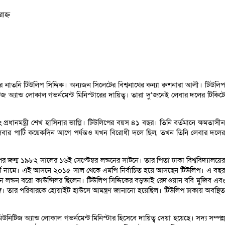
াহ্ন
নের নাতনি টিউলিপ সিদ্দিক। অন্যজন সিলেটের বিশ্বনাথের কন্যা রুশনারা আলী। টিউলিপ
টিজ অ্যান্ড লোকাল গভর্নমেন্ট মিনিস্টারের দায়িত্ব। তারা দু’জনেই লেবার দলের টিকিটে
বং প্রধানমন্ত্রী শেখ হাসিনার ভাগ্নি। টিউলিপের বয়স ৪১ বছর। তিনি বর্তমানে ক্ষমতাসীন
য়। লেবার পার্টি কয়েকদিন আগে পর্যন্তও যখন বিরোধী দলে ছিল, তখন তিনি লেবার দলের
পের জন্ম ১৯৮২ সালের ১৬ই সেপ্টেম্বর লন্ডনের সাটনে। তার পিতা ঢাকা বিশ্ববিদ্যালয়ের
িলবার্ন নামে। এই আসনে ২০১৫ সাল থেকে এমপি নির্বাচিত হয়ে আসছেন টিউলিপ। এ বছর
মডেন লন্ডন বরো কাউন্সিলর ছিলেন। টিউলিপ সিদ্দিকের বড়ভাই রেদওয়ান ববি মুজিব এবং
 সঙ্গে। তার পরিবারকে হোয়াইট হাউসে আমন্ত্রণ জানানো হয়েছিল। টিউলিপ ঢাকায় অবস্থিত
টিজ অ্যান্ড লোকাল গভর্নমেন্ট মিনিস্টার হিসেবে দায়িত্ব দেয়া হয়েছে। সদ্য সম্পন্ন