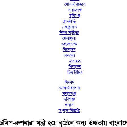
মৌলভীবাজার
সুনামগঞ্জ
হবিগঞ্জ
রাজনীতি
এক্সক্লুসিভ
শিল্প-সাহিত্য
খেলাধুলা
তথ্যপ্রযুক্তি
বিনোদন
অন্যান্য
মতামত
শিক্ষাঙ্গন
চিত্র বিচিত্র
সিলেট
মৌলভীবাজার
সুনামগঞ্জ
হবিগঞ্জ
প্রবাস
সংবাদ বিজ্ঞপ্তি
উলিপ-রুশনারা মন্ত্রী হয়ে বৃটেনে অন্য উচ্চতায় বাংলা