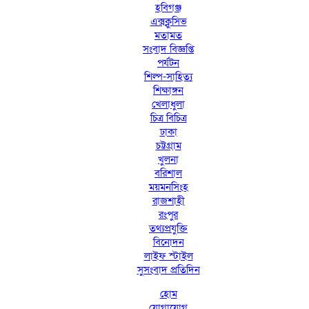
হবিগঞ্জ
এক্সক্লুসিভ
মতামত
সংবাদ বিজ্ঞপ্তি
পর্যটন
শিল্প-সাহিত্য
শিক্ষাঙ্গন
খেলাধুলা
চিত্র বিচিত্র
ঢাকা
চট্টগ্রাম
খুলনা
বরিশাল
ময়মনসিংহ
রাজশাহী
রংপুর
তথ্যপ্রযুক্তি
বিনোদন
লাইফ স্টাইল
সুসংবাদ প্রতিদিন
হোম
যোগাযোগ