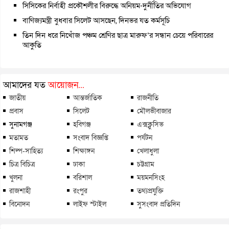
সিসিকের নির্বাহী প্রকৌশলীর বিরুদ্ধে অনিয়ম-দুর্নীতির অভিযোগ
বাণিজ্যমন্ত্রী বুধবার সিলেট আসছেন, দিনভর যত কর্মসূচি
তিন দিন ধরে নিখোঁজ পঞ্চম শ্রেণির ছাত্র মারুফ’র সন্ধান চেয়ে পরিবারের
আকুতি
আমাদের যত
আয়োজন...
জাতীয়
আন্তর্জাতিক
রাজনীতি
প্রবাস
সিলেট
মৌলভীবাজার
সুনামগঞ্জ
হবিগঞ্জ
এক্সক্লুসিভ
মতামত
সংবাদ বিজ্ঞপ্তি
পর্যটন
শিল্প-সাহিত্য
শিক্ষাঙ্গন
খেলাধুলা
চিত্র বিচিত্র
ঢাকা
চট্টগ্রাম
খুলনা
বরিশাল
ময়মনসিংহ
রাজশাহী
রংপুর
তথ্যপ্রযুক্তি
বিনোদন
লাইফ স্টাইল
সুসংবাদ প্রতিদিন