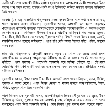
এলসি জটিলতায় আমদানি সীমিত হওয়ার সুযোগে যারা আগেভাগে এলসি পেয়েছেন কিংবা
যাদের পণ্য মজুত রয়েছে, তাদের একটি অংশ সিন্ডিকেটে জড়িয়ে মসলার বাজারে অস্থিরতা
তৈরি করছেন।
রোববার (২১ মে) সরেজমিনে খাতুনগঞ্জের মসলা ব্যবসায়ীদের সঙ্গে কথা বলে জানা যায়,
মসলা ব্যবসার নানান সমীকরণ। ব্যবসায়ীরা জানান, আমদানি কম হলেও চাক্তাই-
খাতুনগঞ্জের পাইকারি বাজারের আড়তগুলোতে কোরবানির অত্যাবশ্যকীয় এ উপকরণগুলোর
জোগান রয়েছে। বেশিরভাগ উপকরণে রয়েছে ভারতীয় আধিক্য। গত বছরের তুলনায়
চিকন জিরা, মিষ্টি জিরার দাম বেড়েছে দ্বিগুণের বেশি। বিদেশি মসলা হিসেবে লবঙ্গ, এলাচি,
দারুচিনির দামেও রয়েছে অস্থিরতা। পাশাপাশি দেশি মসলা হিসেবে মরিচ, ধনিয়া, হলুদের
দামও চড়া।
জানা যায়, খাতুনগঞ্জ ও চাক্তাই এলাকায় প্রায় ২০ থেকে ২৫ জনের মতো মসলা
আমদানিকারক রয়েছেন। খাতুনগঞ্জের ইলিয়াছ মার্কেট ও জাফর মার্কেট মসলার জন্য
পরিচিত। গরম মসলার ৯০ শতাংশই আমদানি করে চাহিদা মেটাতে হয়। চট্টগ্রামে
কোরবানির পশু বেশি জবাই করা হয় বলে দেশের অন্য জেলার চেয়ে চট্টগ্রামে মসলার
চাহিদাও বেশি থাকে।
ব্যবসায়ীরা জানান, বিগত সময়ে চিকন জিরা আমদানি হতো আফগানিস্তান, ইরান, সিরিয়া,
তুরস্ক ও ভারত থেকে। এবার জিরার মৌসুম না থাকার কারণে আফগানিস্তান, ইরান,
সিরিয়া, তুরস্ক থেকে জিরা আমদানি হয়নি।
কারণ হিসেবে এক ব্যবসায়ী বলেন, আফগানিস্তানে জিরার মৌসুম শুরু হয় জুনে, ইরান
সিরিয়ায় জুলাইয়ে, তুরস্কে শুরু হয় আগস্টে। তাই মৌসুম না থাকায় এসব দেশ থেকে
বাংলাদেশে এবার জিরা আমদানি হয়নি। এবার জিরার পুরো বাজার দখল করেছে ভারত।