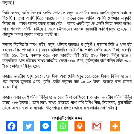
বাড়ছে।
তিনি বলেন, আমি নিজেও চলতি সপ্তাহে হলুদ আমদানির জন্য এলসি খুলতে ব্যাংকে
গিয়েছি। তারা এলসি দিতে পারছেন না। তাদের হেড অফিস এলসি দেওয়ার অনুমতি
দিচ্ছে না। কারণ তাদের কাছে ডলার নেই। আবার একটি ব্যাংক এলসি দিতে সম্মত হলেও
তারা শতভাগ মার্জিন চাইছে। এতে চট্টগ্রামের অনেক ব্যবসায়ী ক্ষতিগ্রস্ত হয়েছেন।
মৌসুমে আমরা ব্যবসা করতে পারছি না।
মসলার নিয়মিত উপকরণ মরিচ, হলুদ, ধনিয়ার বাজারও ঊর্ধ্বমুখী। বাজারে মিষ্টি ও ঝাল দুই
ধরনের মরিচ পাওয়া যায়। এবার হাটহাজারীর মিষ্টি মরিচ প্রতি কেজি ৪৬০ টাকা, রায়পুরী
মরিচ ৩৬০ টাকা, পঞ্চগড় ৩৩০ এবং ভারতীয় মিষ্টি মরিচ ৪৯০ টাকায় বিক্রি হচ্ছে।
অন্যদিকে ঝাল মরিচের মধ্যে ভারতীয় তেজা ৩৭০ টাকা, কুমিল্লার বাতাগান্ধি মরিচ ৩৩০
টাকা কেজিতে বিক্রি হচ্ছে।
বাজারে ভারতীয় হলুদ ১২৫-১২৮ টাকা এবং দেশি হলুদ ১১৫-১১৮ টাকায় বিক্রি হচ্ছে।
গত বছরের তুলনায় এবার প্রতি কেজি হলুদের দাম ১০-১৫ টাকা বেড়েছে বলে জানান
ব্যবসায়ীরা।
বাজারে এবার দেশি ধনিয়া বিক্রি হচ্ছে ১৮০ টাকা কেজিতে। তাছাড়া ভারতীয় ধনিয়া বিক্রি
হচ্ছে ১৮৮ টাকায়। তবে মাঝে মধ্যে ভারতের পাশাপাশি ইথিওপিয়া, মিয়ানমার, বুলগেরিয়া
থেকে আমদানি হওয়া ধনিয়াও খাতুনগঞ্জের বাজারে আসে বলে জানান সংশ্লিষ্টরা।
সংবাদটি শেয়ার করুন