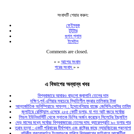
সংবাদটি শেয়ার করুন:
ফেইসবুক
টুইটার
গুগল প্লাস
ইমেইল
Comments are closed.
« «
আগের সংবাদ
পরের সংবাদ
» »
এ বিভাগের অন্যান্য খবর
বিশ্ববাজারে আবারও বাড়লো জ্বালানি তেলের দাম
দক্ষিণ-পূর্ব এশিয়ার সবচেয়ে স্থিতিশীল মুদ্রার তালিকায় টাকা
আন্তর্জাতিক অলিম্পিয়াডে সাফল্য : ইন্দোনেশিয়ায় যাচ্ছে জেসিপিএসসির তামিম
জুলাইয়ে রেমিট্যান্স এসেছে ২৮৫ কোটি ডলার, যা গত আট বছরে সর্বোচ্চ
লিডস ইউনিভার্সিটি থেকে স্নাতক ডিগ্রি অর্জন করেছেন সিলেটের ইছমাইল
দেড় মাসের মধ্যে সর্বোচ্চ বিশ্ববাজারের তেলের দাম: ব্যারেলপ্রতি ৯০ ডলার পার
তুরাব হত্যা : একটি পরিবারের দীর্ঘশ্বাস এবং রাষ্ট্রের কাছে ন্যায়বিচারের প্রত্যাশা
নাটকীয় প্রত্যাবর্তনে ইংল্যান্ডকে হারিয়ে বিশ্বকাপের ফাইনালে আর্জেন্টিনা