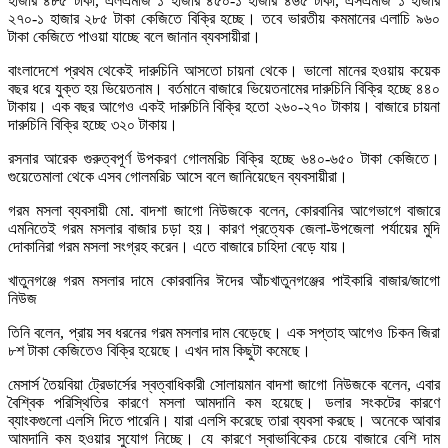
হাজার ৪৮৫ টাকা, এলএমজি ১ হাজার ৪৫০-১ হাজার ৪৬৫ টাকা, এসএমজি ১ হাজার
২৭০-১ হাজার ২৮৫ টাকা কেজিতে বিক্রি হচ্ছে। তবে ভারতীয় কমমানের এলাচি ৯৬০
টাকা কেজিতে পাওয়া যাচ্ছে বলে জানান ব্যবসায়ীরা।
বাংলাদেশে প্রথম থেকেই দারুচিনি আসতো চায়না থেকে। ভালো মানের হওয়ায় কয়েক
বছর ধরে যুক্ত হয় ভিয়েতনাম। বর্তমানে বাজারে ভিয়েতনামের দারুচিনি বিক্রি হচ্ছে ৪৪০
টাকায়। এক বছর আগেও একই দারুচিনি বিক্রি হতো ২৬০-২৭০ টাকায়। বাজারে চায়না
দারুচিনি বিক্রি হচ্ছে ৩২০ টাকায়।
রসনার আরেক গুরুত্বপূর্ণ উপকরণ গোলমরিচ বিক্রি হচ্ছে ৬৪০-৬৫০ টাকা কেজিতে।
গুয়েতেমালা থেকে এসব গোলমরিচ আসে বলে জানিয়েছেন ব্যবসায়ীরা।
গরম মসলা ব্যবসায়ী মো. বাদশা জাগো নিউজকে বলেন, কোরবানির আগেভাগে বাজারে
এমনিতেই গরম মসলার বাজার চড়া হয়। কারণ প্রত্যেক জেলা-উপজেলা পর্যায়ের মুদি
দোকানিরা গরম মসলা সংগ্রহ করেন। এতে বাজারে চাহিদা বেড়ে যায়।
খাতুনগঞ্জে গরম মসলার দামে কোরবানির ঈদের আঁচখাতুনগঞ্জের পাইকারি বাজার/জাগো
নিউজ
তিনি বলেন, প্রায় সব ধরনের গরম মসলার দাম বেড়েছে। এক সপ্তাহ আগেও চিকন জিরা
৮শ টাকা কেজিতেও বিক্রি হয়েছে। এখন দাম কিছুটা কমেছে।
মেসার্স তৈয়বিয়া ট্রেডার্সের স্বত্বাধিকারী সোলায়মান বাদশা জাগো নিউজকে বলেন, এবার
বৈশ্বিক পরিস্থিতির কারণে মসলা আমদানি কম হয়েছে। ডলার সংকটের কারণে
ব্যাংকগুলো এলসি দিতে পারেনি। যারা এলসি করেছে তারা ব্যবসা করছে। অনেকে আবার
আমদানি কম হওয়ার সুযোগ নিচ্ছে। যে কারণে স্বাভাবিকের চেয়ে বাজারে বেশি দাম