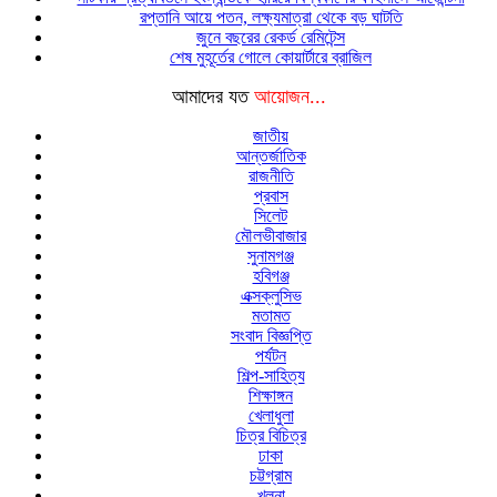
রপ্তানি আয়ে পতন, লক্ষ্যমাত্রা থেকে বড় ঘাটতি
জুনে বছরের রেকর্ড রেমিটেন্স
শেষ মুহূর্তের গোলে কোয়ার্টারে ব্রাজিল
আমাদের যত
আয়োজন...
জাতীয়
আন্তর্জাতিক
রাজনীতি
প্রবাস
সিলেট
মৌলভীবাজার
সুনামগঞ্জ
হবিগঞ্জ
এক্সক্লুসিভ
মতামত
সংবাদ বিজ্ঞপ্তি
পর্যটন
শিল্প-সাহিত্য
শিক্ষাঙ্গন
খেলাধুলা
চিত্র বিচিত্র
ঢাকা
চট্টগ্রাম
খুলনা