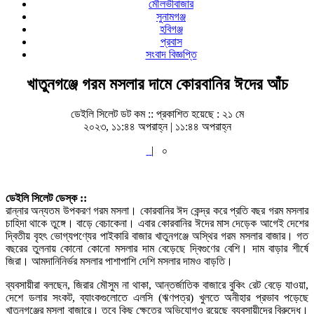
মৌলভীবাজার
সুনামগঞ্জ
হবিগঞ্জ
প্রবাস
সংবাদ বিজ্ঞপ্তি
খাতুনগঞ্জে গরম মসলার দামে কোরবানির ঈদের আঁচ
ডেইলি সিলেট ডট কম ::
প্রকাশিত হয়েছে : ২১ মে
২০২৩, ১১:৪৪ অপরাহ্ন | ১১:৪৪ অপরাহ্ন
|
০
ডেইলি সিলেট ডেস্ক ::
রান্নার অন্যতম উপকরণ গরম মসলা। কোরবানির ঈদ কেন্দ্র করে প্রতি বছর গরম মসলার
চাহিদা থাকে তুঙ্গে। বাড়ে বেচাকেনা। এবার কোরবানির ঈদের মাস দেড়েক আগেই দেশের
দ্বিতীয় বৃহৎ ভোগ্যপণ্যের পাইকারি বাজার খাতুনগঞ্জে অস্থির গরম মসলার বাজার। গত
বছরের তুলনায় কোনো কোনো মসলার দাম বেড়েছে দ্বিগুণের বেশি। দাম বাড়ার শীর্ষে
জিরা। আমদানিনির্ভর মসলার পাশাপাশি দেশি মসলার দামও বাড়তি।
ব্যবসায়ীরা বলছেন, জিরার মৌসুম না থাকা, আন্তর্জাতিক বাজারে বুকিং রেট বেড়ে যাওয়া,
দেশে ডলার সংকট, ব্যাংকগুলোতে এলসি (ঋণপত্র) খুলতে অনীহার প্রভাব পড়েছে
খাতুনগঞ্জের মসলা বাজারে। তবে কিছু ক্ষেত্রে অভিযোগও রয়েছে ব্যবসায়ীদের বিরুদ্ধে।