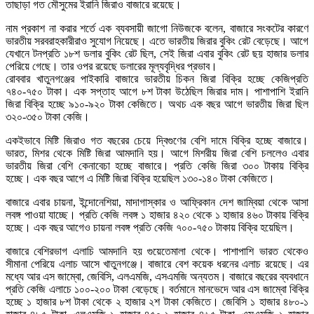
তাছাড়া গত মৌসুমের ইরানি জিরাও বাজারে রয়েছে।
নাম প্রকাশ না করার শর্তে এক ব্যবসায়ী জাগো নিউজকে বলেন, বাজারে সংকটের কারণে
ভারতীয় সরবরাহকারীরাও সুযোগ নিয়েছে। এতে ভারতীয় জিরার বুকিং রেট বেড়েছে। আগে
যেখানে টনপ্রতি ১৮শ ডলার বুকিং রেট ছিল, সেই জিরা এবার বুকিং রেট ছয় হাজার ডলার
পেরিয়ে গেছে। তার ওপর রয়েছে ডলারের মূল্যবৃদ্ধির প্রভাব।
রোববার খাতুনগঞ্জের পাইকারি বাজারে ভারতীয় চিকন জিরা বিক্রি হচ্ছে কেজিপ্রতি
৭৪০-৭৫০ টাকা। এক সপ্তাহ আগে ৮শ টাকা উঠেছিল জিরার দাম। পাশাপাশি ইরানি
জিরা বিক্রি হচ্ছে ৯১০-৯২০ টাকা কেজিতে। অথচ এক বছর আগে ভারতীয় জিরা ছিল
৩২০-৩৫০ টাকা কেজি।
একইভাবে মিষ্টি জিরাও গত বছরের চেয়ে দ্বিগুণের বেশি দামে বিক্রি হচ্ছে বাজারে।
ভারত, মিশর থেকে মিষ্টি জিরা আমদানি হয়। আগে মিশরীয় জিরা বেশি চললেও এবার
ভারতীয় জিরা বেশি কেনাবেচা হচ্ছে বাজারে। প্রতি কেজি জিরা ৩০০ টাকায় বিক্রি
হচ্ছে। এক বছর আগে এ মিষ্টি জিরা বিক্রি হয়েছিল ১৩০-১৪০ টাকা কেজিতে।
বাজারে এবার চায়না, ইন্দোনেশিয়া, মাদাগাস্কার ও আফ্রিকান দেশ জাম্বিয়া থেকে আসা
লবঙ্গ পাওয়া যাচ্ছে। প্রতি কেজি লবঙ্গ ১ হাজার ৪২০ থেকে ১ হাজার ৪৬০ টাকায় বিক্রি
হচ্ছে। এক বছর আগেও চায়না লবঙ্গ প্রতি কেজি ৭০০-৭৫০ টাকায় বিক্রি হয়েছিল।
বাজারে বেশিরভাগ এলাচি আমদানি হয় গুয়েতেমালা থেকে। পাশাপাশি ভারত থেকেও
সীমানা পেরিয়ে এলাচ আসে খাতুনগঞ্জে। বাজারে বেশ কয়েক ধরনের এলাচ রয়েছে। এর
মধ্যে আর এস জাম্বো, জেবিসি, এলএমজি, এসএমজি অন্যতম। বাজারে বছরের ব্যবধানে
প্রতি কেজি এলাচে ১০০-২০০ টাকা বেড়েছে। বর্তমানে মানভেদে আর এস জাম্বো বিক্রি
হচ্ছে ১ হাজার ৮শ টাকা থেকে ২ হাজার ২শ টাকা কেজিতে। জেবিসি ১ হাজার ৪৮০-১