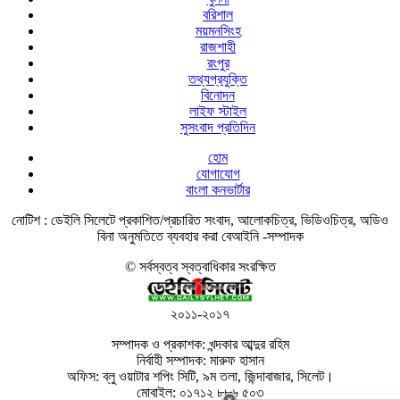
বরিশাল
ময়মনসিংহ
রাজশাহী
রংপুর
তথ্যপ্রযুক্তি
বিনোদন
লাইফ স্টাইল
সুসংবাদ প্রতিদিন
হোম
যোগাযোগ
বাংলা কনভার্টার
নোটিশ :
ডেইলি সিলেটে প্রকাশিত/প্রচারিত সংবাদ, আলোকচিত্র, ভিডিওচিত্র, অডিও
বিনা অনুমতিতে ব্যবহার করা বেআইনি -সম্পাদক
© সর্বস্বত্ব স্বত্বাধিকার সংরক্ষিত
২০১১-২০১৭
সম্পাদক ও প্রকাশক: খন্দকার আব্দুর রহিম
নির্বাহী সম্পাদক: মারুফ হাসান
অফিস: ব্লু ওয়াটার শপিং সিটি, ৯ম তলা, জিন্দাবাজার, সিলেট।
মোবাইল: ০১৭১২ ৮৮৬ ৫০৩