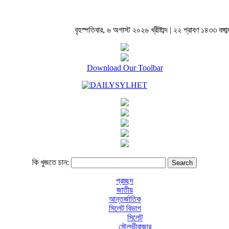
বৃহস্পতিবার, ৬ অগাস্ট ২০২৬ খ্রীষ্টাব্দ | ২২ শ্রাবণ ১৪৩৩ বঙ্গাব্
Download Our Toolbar
কি খুজতে চান:
প্রচ্ছদ
জাতীয়
আন্তর্জাতিক
সিলেট বিভাগ
সিলেট
মৌলভীবাজার