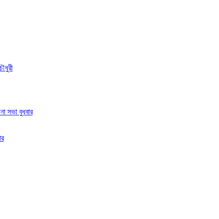
ৌধুরী
া সভা বুধবার
ার