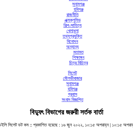
সুনামগঞ্জ
হবিগঞ্জ
রাজনীতি
এক্সক্লুসিভ
শিল্প-সাহিত্য
খেলাধুলা
তথ্যপ্রযুক্তি
বিনোদন
অন্যান্য
মতামত
শিক্ষাঙ্গন
চিত্র বিচিত্র
সিলেট
মৌলভীবাজার
সুনামগঞ্জ
হবিগঞ্জ
প্রবাস
সংবাদ বিজ্ঞপ্তি
বিদ্যুৎ বিভাগের জরুরী সর্তক বার্তা
েইলি সিলেট ডট কম ::
প্রকাশিত হয়েছে : ১৬ জুন ২০২২, ১০:১৫ অপরাহ্ন | ১০:১৫ অপরাহ