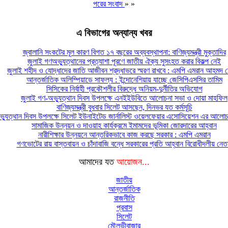
পরের সংবাদ
» »
এ বিভাগের অন্যান্য খবর
জ্বালানি সংকটের মূল কারণ বিগত ১৭ বছরের অব্যবস্থাপনা: বাণিজ্যমন্ত্রী মুক্তাদির
জুলাই গণঅভ্যুত্থানের প্রত্যাশা পূরণে জাতীয় ঐক্য সুসংহত করার বিকল্প নেই
জুলাই শহীদ ও যোদ্ধাদের জাতি আজীবন শ্রদ্ধাভরে স্মরণ রাখবে : এমপি এমরান আহমদ চ
আন্তর্জাতিক অলিম্পিয়াডে সাফল্য : ইন্দোনেশিয়ায় যাচ্ছে জেসিপিএসসির তামিম
সিসিকের নির্বাহী প্রকৌশলীর বিরুদ্ধে অনিয়ম-দুর্নীতির অভিযোগ
জুলাই গণ-অভ্যুত্থান দিবস উপলক্ষে এনইইউবিতে আলোচনা সভা ও দোয়া মাহফিল
বাণিজ্যমন্ত্রী বুধবার সিলেট আসছেন, দিনভর যত কর্মসূচি
্যুত্থান দিবস উপলক্ষে সিলেট ইউনাইটেড জার্নালিস্ট ওয়েলফেয়ার এসোসিয়েশন এর আলোচন
সামাজিক উন্নয়ন ও দাওয়াহ কার্যক্রমে ইমামদের ভূমিকা জোরদারের আহ্বান
নারীশিক্ষার উন্নয়নে আন্তরিকভাবে কাজ করছে সরকার : এমপি এমরান
গণভোটের রায় বাস্তবায়ন ও চাঁদাবাজি বন্ধে সরকারের প্রতি আহ্বান বিরোধীদলীয় নেত
আমাদের যত
আয়োজন...
জাতীয়
আন্তর্জাতিক
রাজনীতি
প্রবাস
সিলেট
মৌলভীবাজার