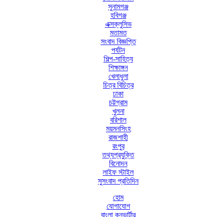
সুনামগঞ্জ
হবিগঞ্জ
এক্সক্লুসিভ
মতামত
সংবাদ বিজ্ঞপ্তি
পর্যটন
শিল্প-সাহিত্য
শিক্ষাঙ্গন
খেলাধুলা
চিত্র বিচিত্র
ঢাকা
চট্টগ্রাম
খুলনা
বরিশাল
ময়মনসিংহ
রাজশাহী
রংপুর
তথ্যপ্রযুক্তি
বিনোদন
লাইফ স্টাইল
সুসংবাদ প্রতিদিন
হোম
যোগাযোগ
বাংলা কনভার্টার