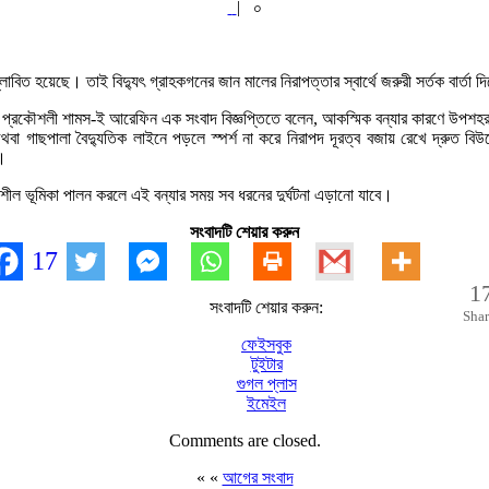
|
০
বিত হয়েছে। তাই বিদ্যুৎ গ্রাহকগনের জান মালের নিরাপত্তার স্বার্থে জরুরী সর্তক বার্তা দ
্বাহী প্রকৌশলী শামস-ই আরেফিন এক সংবাদ বিজ্ঞপ্তিতে বলেন, আকস্মিক বন্যার কারণে উপশহর
কলে অথবা গাছপালা বৈদ্যুতিক লাইনে পড়লে স্পর্শ না করে নিরাপদ দূরত্ব বজায় রেখে দ্
।
বশীল ভূমিকা পালন করলে এই বন্যার সময় সব ধরনের দুর্ঘটনা এড়ানো যাবে।
সংবাদটি শেয়ার করুন
17
1
সংবাদটি শেয়ার করুন:
Shar
ফেইসবুক
টুইটার
গুগল প্লাস
ইমেইল
Comments are closed.
« «
আগের সংবাদ