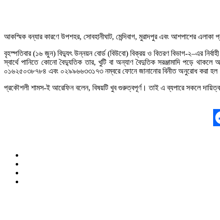
আকস্মিক বন্যার কারণে উপশহর, সোবহানীঘাট, মেন্দিবাগ, মুরাদপুর এবং আশপাশের এলাকা প্লা
বৃহস্পতিবার (১৬ জুন) বিদ্যুৎ উন্নয়ন বোর্ড (বিউবো) বিক্রয় ও বিতরণ বিভাগ-২–এর নির
স্বার্থে পানিতে কোনো বৈদ্যুতিক তার, খুটি বা অন্যাণ বৈদুতিক সরঞ্জামাদি পড়ে থা
০১৬২৫০৩৮৭৮৪ এবং ০২৯৯৬৬৩৩১৭৩ নম্বরে ফোনে জানানোর বিনীত অনুরোধ করা হল
প্রকৌশলী শামস-ই আরেফিন বলেন, বিষয়টি খুব গুরুত্বপূর্ণ। তাই এ ব্যপারে সকলে দায়িত্