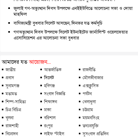
জুলাই গণ-অভ্যুত্থান দিবস উপলক্ষে এনইইউবিতে আলোচনা সভা ও দোয়া
মাহফিল
বাণিজ্যমন্ত্রী বুধবার সিলেট আসছেন, দিনভর যত কর্মসূচি
গণঅভ্যুত্থান দিবস উপলক্ষে সিলেট ইউনাইটেড জার্নালিস্ট ওয়েলফেয়ার
এসোসিয়েশন এর আলোচনা সভা বুধবার
আমাদের যত
আয়োজন...
জাতীয়
আন্তর্জাতিক
রাজনীতি
প্রবাস
সিলেট
মৌলভীবাজার
সুনামগঞ্জ
হবিগঞ্জ
এক্সক্লুসিভ
মতামত
সংবাদ বিজ্ঞপ্তি
পর্যটন
শিল্প-সাহিত্য
শিক্ষাঙ্গন
খেলাধুলা
চিত্র বিচিত্র
ঢাকা
চট্টগ্রাম
খুলনা
বরিশাল
ময়মনসিংহ
রাজশাহী
রংপুর
তথ্যপ্রযুক্তি
বিনোদন
লাইফ স্টাইল
সুসংবাদ প্রতিদিন