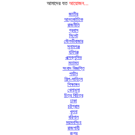
আমাদের যত
আয়োজন...
জাতীয়
আন্তর্জাতিক
রাজনীতি
প্রবাস
সিলেট
মৌলভীবাজার
সুনামগঞ্জ
হবিগঞ্জ
এক্সক্লুসিভ
মতামত
সংবাদ বিজ্ঞপ্তি
পর্যটন
শিল্প-সাহিত্য
শিক্ষাঙ্গন
খেলাধুলা
চিত্র বিচিত্র
ঢাকা
চট্টগ্রাম
খুলনা
বরিশাল
ময়মনসিংহ
রাজশাহী
রংপুর