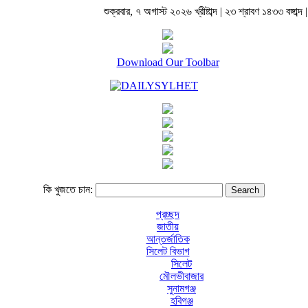
শুক্রবার, ৭ অগাস্ট ২০২৬ খ্রীষ্টাব্দ | ২৩ শ্রাবণ ১৪৩৩ বঙ্গাব্দ |
Download Our Toolbar
কি খুজতে চান:
প্রচ্ছদ
জাতীয়
আন্তর্জাতিক
সিলেট বিভাগ
সিলেট
মৌলভীবাজার
সুনামগঞ্জ
হবিগঞ্জ