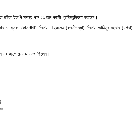
হিলা ইউপি সদস্য পদে ১১ জন প্রার্থী প্রতিদ্বন্দ্বিতা করছেন।
 গো’লাম মোস্তফা (হাতপাখা), জিএম শাহআলম (রজনীগন্ধা), জিএম আমিনুর রহমান (চশমা),
জাহান এর আগে চেয়ারম্যানও ছিলেন।
3
es