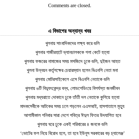
Comments are closed.
এ বিভাগের অন্যান্য খবর
খুলনায় সাংবাদিকদের লক্ষ্য করে গুলি
খুলনার গাজীরহাটে ভ্যানচালককে গলা কেটে হত্যা
খুলনায় ফজরের নামাজের সময় মসজিদে ঢুকে গুলি, দুইজন আহত
খুলনা উন্নয়ন কর্তৃপক্ষের চেয়ারম্যান হলেন বিএনপি নেতা মনা
খুলনায় মোটরসাইকেলে এসে বিএনপি নেতাকে গুলি
খুলনায় ৬টি বিদ্যুৎকেন্দ্র বন্ধ, লোডশেডিংয়ে বিপর্যস্ত জনজীবন
খুলনায় মধ্যরাতে দোকানে ঢুকে তাঁতী দল নেতাকে কুপিয়ে হত্যা
মাদকসেবীকে আটকের সময় ঢলে পড়লেন এএসআই, হাসপাতালে মৃত্যু
আগামীকাল শনিবার সারা দেশে পবিত্র ঈদুল ফিতর উদযাপিত হবে
খুলনায় ঘরে ঢুকে একই পরিবারের ৪ জনকে গুলি
‘ভোটের ফল নিয়ে বিরোধ হলে, তা হবে ইউনূস সরকারের বড় চ্যালেঞ্জ’