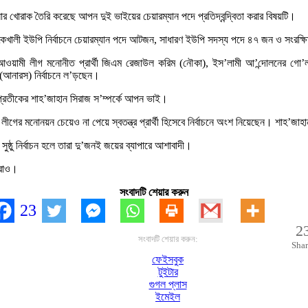
নার খোরাক তৈরি করেছে আপন দুই ভাইয়ের চেয়ারম্যান পদে প্রতিদ্বন্দ্বিতা করার বিষয়টি।
ালী ইউপি নির্বাচনে চেয়ারম্যান পদে আটজন, সাধারণ ইউপি সদস্য পদে ৪৭ জন ও সংরক্ষিত ম
ম ঘোড়া, আওয়ামী লীগ মনোনীত প্রার্থী জিএম রেজাউল করিম (নৌকা), ইস’লামী আ’ন্দোলনের
 (আনারস) নির্বাচনে ল’ড়ছেন।
প্রতীকের শাহ’জাহান সিরাজ স’ম্পর্কে আপন ভাই।
 লীগের মনোনয়ন চেয়েও না পেয়ে স্বতন্ত্র প্রার্থী হিসেবে নির্বাচনে অংশ নিয়েছেন। শাহ’
সুষ্ঠু নির্বাচন হলে তারা দু’জনই জয়ের ব্যাপারে আশাবাদী।
াররাও।
সংবাদটি শেয়ার করুন
23
2
সংবাদটি শেয়ার করুন:
Shar
ফেইসবুক
টুইটার
গুগল প্লাস
ইমেইল