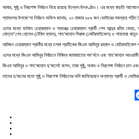
আবার, সুষ্ঠু ও নিরপেক্ষ নির্বাচন নিয়ে রয়েছে উদ্বেগ-উৎকণ্ঠাও। এর মধ্যে বাড়তি আলোচ
শ্যামনগর উপজে’লা নির্বাচন অফিস জানায়, ২৩ হাজার ৯৮৯ জন ভোটারের সমন্বয়ে গঠিত কৈখ
এদের মধ্যে বর্তমান চেয়ারম্যান ও স্বতন্ত্র চেয়ারম্যান প্রার্থী শেখ আব্দুর রহি
মোত্তা’লেব হোসেন (টেবিল ফ্যান), শাহ’জাহান সিরাজ (মোটরসাইকেল) ও শাহানারা খাতুন
আটজন চেয়ারম্যান প্রার্থীর মধ্যে চশমা প্রতীকের জিএম আমিনুর রহমান ও মোটরসাইকেল 
এদের মধ্যে জিএম আমিনুর নির্বাচনে নিষিদ্ধ জামায়াতের সম’র্থনে এবং শাহ’জাহান আওয়ামী
জিএম আমিনুর ও শাহ’জাহান দু’জনেই বলেন, তারা সুষ্ঠু, অবাধ ও নিরপেক্ষ নির্বাচন চান এবং 
তাদের দু’জনের মতো সুষ্ঠু ও নিরপেক্ষ নির্বাচনের দাবি জানিয়েছেন অন্যান্য প্রার্থী ও ভোট