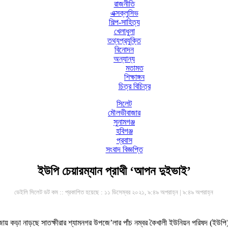
রাজনীতি
এক্সক্লুসিভ
শিল্প-সাহিত্য
খেলাধুলা
তথ্যপ্রযুক্তি
বিনোদন
অন্যান্য
মতামত
শিক্ষাঙ্গন
চিত্র বিচিত্র
সিলেট
মৌলভীবাজার
সুনামগঞ্জ
হবিগঞ্জ
প্রবাস
সংবাদ বিজ্ঞপ্তি
ইউপি চেয়ারম্যান প্রাথী ‘আপন দুইভাই’
ডেইলি সিলেট ডট কম ::
প্রকাশিত হয়েছে : ১১ ডিসেম্বর ২০২১, ৯:৪৯ অপরাহ্ন | ৯:৪৯ অপরাহ্ন
ায় কড়া নাড়ছে সাতক্ষীরার শ্যামনগর উপজে’লার পাঁচ নম্বর কৈখালী ইউনিয়ন পরিষদ (ইউপি) ন