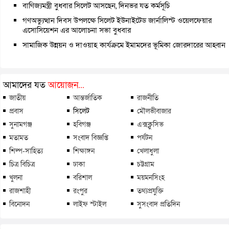
বাণিজ্যমন্ত্রী বুধবার সিলেট আসছেন, দিনভর যত কর্মসূচি
গণঅভ্যুত্থান দিবস উপলক্ষে সিলেট ইউনাইটেড জার্নালিস্ট ওয়েলফেয়ার
এসোসিয়েশন এর আলোচনা সভা বুধবার
সামাজিক উন্নয়ন ও দাওয়াহ কার্যক্রমে ইমামদের ভূমিকা জোরদারের আহ্বান
আমাদের যত
আয়োজন...
জাতীয়
আন্তর্জাতিক
রাজনীতি
প্রবাস
সিলেট
মৌলভীবাজার
সুনামগঞ্জ
হবিগঞ্জ
এক্সক্লুসিভ
মতামত
সংবাদ বিজ্ঞপ্তি
পর্যটন
শিল্প-সাহিত্য
শিক্ষাঙ্গন
খেলাধুলা
চিত্র বিচিত্র
ঢাকা
চট্টগ্রাম
খুলনা
বরিশাল
ময়মনসিংহ
রাজশাহী
রংপুর
তথ্যপ্রযুক্তি
বিনোদন
লাইফ স্টাইল
সুসংবাদ প্রতিদিন