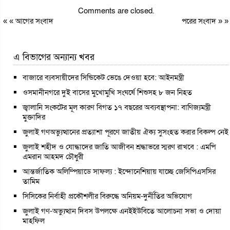
Comments are closed.
« «
আগের সংবাদ
পরের সংবাদ
» »
এ বিভাগের অন্যান্য খবর
বাজারে ব্যবসায়ীদের সিন্ডিকেট ভেঙে দেওয়া হবে: আইনমন্ত্রী
ওসমানীনগরে দুই বাসের মুখোমুখি সংঘর্ষে শিশুসহ ৮ জন নিহত
জ্বালানি সংকটের মূল কারণ বিগত ১৭ বছরের অব্যবস্থাপনা: বাণিজ্যমন্ত্রী
মুক্তাদির
জুলাই গণঅভ্যুত্থানের প্রত্যাশা পূরণে জাতীয় ঐক্য সুসংহত করার বিকল্প নেই
জুলাই শহীদ ও যোদ্ধাদের জাতি আজীবন শ্রদ্ধাভরে স্মরণ রাখবে : এমপি
এমরান আহমদ চৌধুরী
আন্তর্জাতিক অলিম্পিয়াডে সাফল্য : ইন্দোনেশিয়ায় যাচ্ছে জেসিপিএসসির
তামিম
সিসিকের নির্বাহী প্রকৌশলীর বিরুদ্ধে অনিয়ম-দুর্নীতির অভিযোগ
জুলাই গণ-অভ্যুত্থান দিবস উপলক্ষে এনইইউবিতে আলোচনা সভা ও দোয়া
মাহফিল