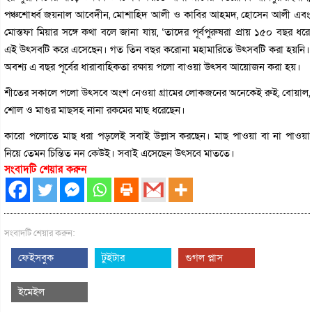
পঞ্চশোর্ধ্ব জয়নাল আবেদীন, মোশাহিদ আলী ও কাবির আহমদ, হোসেন আলী এবং
মোস্তফা মিয়ার সঙ্গে কথা বলে জানা যায়, ‘তাদের পূর্বপুরুষরা প্রায় ১৫০ বছর ধরে
এই উৎসবটি করে এসেছেন। গত তিন বছর করোনা মহামারিতে উৎসবটি করা হয়নি।
অবশ্য এ বছর পূর্বের ধারাবাহিকতা রক্ষায় পলো বাওয়া উৎসব আয়োজন করা হয়।
শীতের সকালে পলো উৎসবে অংশ নেওয়া গ্রামের লোকজনের অনেকেই রুই, বোয়াল,
শোল ও মাগুর মাছসহ নানা রকমের মাছ ধরেছেন।
কারো পলোতে মাছ ধরা পড়লেই সবাই উল্লাস করছেন। মাছ পাওয়া বা না পাওয়া
নিয়ে তেমন চিন্তিত নন কেউই। সবাই এসেছেন উৎসবে মাততে।
সংবাদটি শেয়ার করুন
সংবাদটি শেয়ার করুন:
ফেইসবুক
টুইটার
গুগল প্লাস
ইমেইল