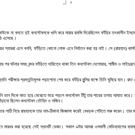
|
০
কথা কাউকে না বলতে দুই কনস্টেবলকে গুলি করে মারার হুমকি দিয়েছিলেন ফাঁড়ির তৎকালীন
উঠে এসেছে।
স্যাররা এলে বলবি, ফাঁড়িতে কোনো লোক এনে নির্যাতন করা হয় নাই। সে (রায়হান) কাস্ট
র পর ঘটনার সময় বন্দর ফাঁড়িতে দায়িত্বে থাকা তিন কনস্টেবল দেলোয়ার, শামীম ও সাইদুরক
্নতি পরীক্ষার প্রস্তুতিমূলক পড়াশোনা শেষ করে ফাঁড়ির মুন্সির কক্ষে তিনি ঘুমিয়ে যান। 
 তিনি ডান দিকে কাত হয়ে মেঝেতে শুয়ে পড়লে কনস্টেবল টিটু তার পায়ের তলায় আঘাত করে।
াঁড়ানো ছিলেন কনস্টেবল তৌহিদ ও সজিব।
াতের লাঠি নিয়ে রায়হানকে তার নাম-ঠিকানা জিজ্ঞাসা করেই বেধড়ক পেটাতে শুরু করেন।
নে মারধর করা হয়েছে সেই স্থানটি ভেজা। সকাল ৯টায় আমরা ওসমানী মেডিক্যালের ক্যাজ