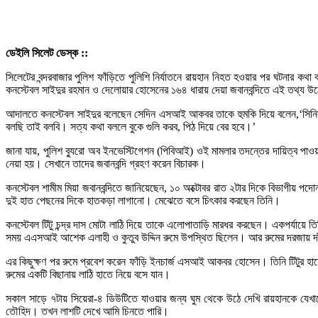
ডেইলি সিলেট ডেস্ক ::
সিলেটের বন্দরবাজার পুলিশ ফাঁড়িতে পুলিশি নির্যাতনে রায়হান নিহত হওয়ার পর ঘটনার 
কনস্টেবল সাইদুর রহমান ও দেলোয়ার হোসেনের ১৬৪ ধারায় দেয়া জবানবন্দিতে এই তথ্য 
আদালতে কনস্টেবল সাইদুর বলেছেন সেদিন এসআই আকবর তাকে হুমকি দিয়ে বলেন,‘সিনিয়র 
বলছি তাই বলবি। সত্য কথা বললে বুকে গুলি করব, পিঠ দিয়ে বের হবে।’
জানা যায়, পুলিশ ব্যুরো অব ইনভেস্টিগেশন (পিবিআই) ওই মামলার তদন্তের দায়িত্ব পাওয়া
নেয়া হয়। সেখানে তাদের জবানবন্দি গ্রহণ করেন বিচারক।
কনস্টেবল শামীম মিয়া জবানবন্দিতে জানিয়েছেন, ১০ অক্টোবর রাত ২টার দিকে বিভাগীয় পদোন
দুই হাত পেছনের দিকে হাতকড়া লাগানো। মেঝেতে বসে চিৎকার করছেন তিনি।
কনস্টেবল টিটু চন্দ্র দাস মোটা লাঠি দিয়ে তাকে এলোপাতাড়ি মারধর করছেন। একপর্যায়ে
সময় এএসআই আশেক এলাহী ও কুতুব উদ্দিন রুমে উপস্থিত ছিলেন। আর রুমের দরজায় দ
এর কিছুক্ষণ পর রুমে প্রবেশ করেন ফাঁড়ি ইনচার্জ এসআই আকবর হোসেন। তিনি টিটুর হ
রুমের একটি বিছানায় লাঠি হাতে নিয়ে বসে যান।
সকাল সাড়ে ৭টায় সিয়েরা-৪ ডিউটিতে যাওয়ার জন্য ঘুম থেকে উঠে দেখি রায়হানকে যেখা
তৌহিদ। তখন লাশটি দেখে আমি চিনতে পারি।