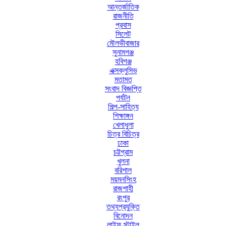
আন্তর্জাতিক
রাজনীতি
প্রবাস
সিলেট
মৌলভীবাজার
সুনামগঞ্জ
হবিগঞ্জ
এক্সক্লুসিভ
মতামত
সংবাদ বিজ্ঞপ্তি
পর্যটন
শিল্প-সাহিত্য
শিক্ষাঙ্গন
খেলাধুলা
চিত্র বিচিত্র
ঢাকা
চট্টগ্রাম
খুলনা
বরিশাল
ময়মনসিংহ
রাজশাহী
রংপুর
তথ্যপ্রযুক্তি
বিনোদন
লাইফ স্টাইল