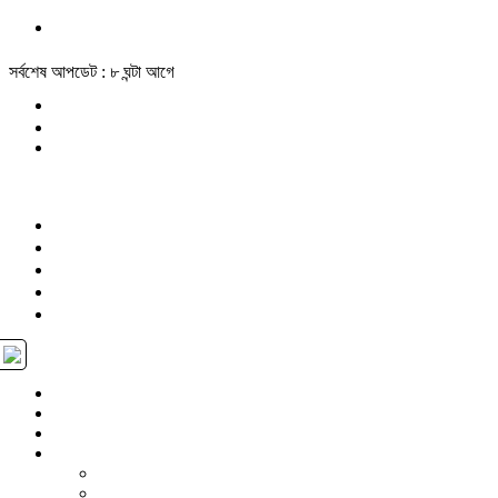
সর্বশেষ আপডেট : ৮ ঘন্টা আগে