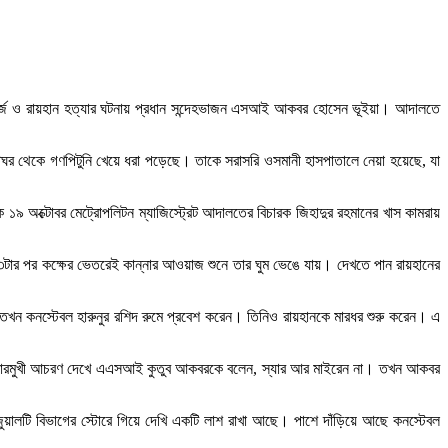
 ইনচার্জ ও রায়হান হত্যার ঘটনায় প্রধান সন্দেহভাজন এসআই আকবর হোসেন ভূইয়া। আদালতে
ঘর থেকে গণপিটুনি খেয়ে ধরা পড়েছে। তাকে সরাসরি ওসমানী হাসপাতালে নেয়া হয়েছে, যা
ে ১৯ অক্টোবর মেট্রোপলিটন ম্যাজিস্ট্রেট আদালতের বিচারক জিহাদুর রহমানের খাস কামরায়
রাত ৩টার পর কক্ষের ভেতরেই কান্নার আওয়াজ শুনে তার ঘুম ভেঙে যায়। দেখতে পান রায়হানের
 তখন কনস্টেবল হারুনুর রশিদ রুমে প্রবেশ করেন। তিনিও রায়হানকে মারধর শুরু করেন। এ
 তার মারমুখী আচরণ দেখে এএসআই কুতুব আকবরকে বলেন, স্যার আর মাইরেন না। তখন আকবর
ুয়ালটি বিভাগের স্টোরে গিয়ে দেখি একটি লাশ রাখা আছে। পাশে দাঁড়িয়ে আছে কনস্টেবল