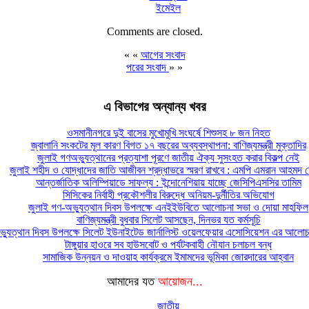
ইমেইল
Comments are closed.
« «
আগের সংবাদ
পরের সংবাদ
» »
এ বিভাগের অন্যান্য খবর
ওসমানীনগরে দুই বাসের মুখোমুখি সংঘর্ষে শিশুসহ ৮ জন নিহত
জ্বালানি সংকটের মূল কারণ বিগত ১৭ বছরের অব্যবস্থাপনা: বাণিজ্যমন্ত্রী মুক্তাদির
জুলাই গণঅভ্যুত্থানের প্রত্যাশা পূরণে জাতীয় ঐক্য সুসংহত করার বিকল্প নেই
জুলাই শহীদ ও যোদ্ধাদের জাতি আজীবন শ্রদ্ধাভরে স্মরণ রাখবে : এমপি এমরান আহমদ চ
আন্তর্জাতিক অলিম্পিয়াডে সাফল্য : ইন্দোনেশিয়ায় যাচ্ছে জেসিপিএসসির তামিম
সিসিকের নির্বাহী প্রকৌশলীর বিরুদ্ধে অনিয়ম-দুর্নীতির অভিযোগ
জুলাই গণ-অভ্যুত্থান দিবস উপলক্ষে এনইইউবিতে আলোচনা সভা ও দোয়া মাহফিল
বাণিজ্যমন্ত্রী বুধবার সিলেট আসছেন, দিনভর যত কর্মসূচি
্যুত্থান দিবস উপলক্ষে সিলেট ইউনাইটেড জার্নালিস্ট ওয়েলফেয়ার এসোসিয়েশন এর আলোচন
টাঙ্গুয়ার হাওরে সব হাউসবোট ও পর্যটকবাহী নৌযান চলাচল বন্ধ
সামাজিক উন্নয়ন ও দাওয়াহ কার্যক্রমে ইমামদের ভূমিকা জোরদারের আহ্বান
আমাদের যত
আয়োজন...
জাতীয়