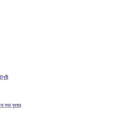
ৌধুরী
া সভা বুধবার