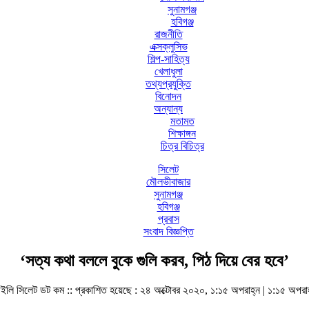
সুনামগঞ্জ
হবিগঞ্জ
রাজনীতি
এক্সক্লুসিভ
শিল্প-সাহিত্য
খেলাধুলা
তথ্যপ্রযুক্তি
বিনোদন
অন্যান্য
মতামত
শিক্ষাঙ্গন
চিত্র বিচিত্র
সিলেট
মৌলভীবাজার
সুনামগঞ্জ
হবিগঞ্জ
প্রবাস
সংবাদ বিজ্ঞপ্তি
‘সত্য কথা বললে বুকে গুলি করব, পিঠ দিয়ে বের হবে’
ইলি সিলেট ডট কম ::
প্রকাশিত হয়েছে : ২৪ অক্টোবর ২০২০, ১:১৫ অপরাহ্ন | ১:১৫ অপরা