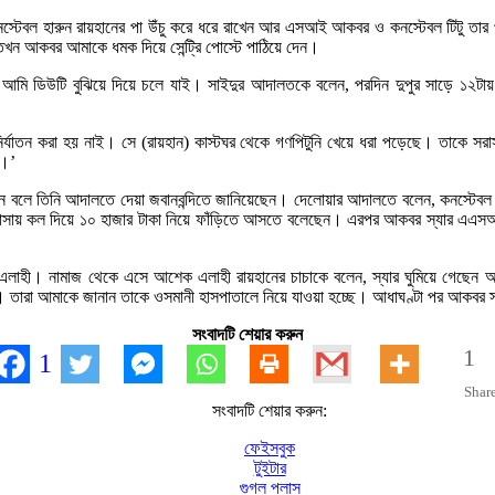
রুমে কনস্টেবল হারুন রায়হানের পা উঁচু করে ধরে রাখেন আর এসআই আকবর ও কনস্টেবল 
 তখন আকবর আমাকে ধমক দিয়ে সেন্ট্রি পোস্টে পাঠিয়ে দেন।
ি ডিউটি বুঝিয়ে দিয়ে চলে যাই। সাইদুর আদালতকে বলেন, পরদিন দুপুর সাড়ে ১২টায় বন্
র্যাতন করা হয় নাই। সে (রায়হান) কাস্টঘর থেকে গণপিটুনি খেয়ে ধরা পড়েছে। তাকে সর
ে।’
 তিনি আদালতে দেয়া জবানবন্দিতে জানিয়েছেন। দেলোয়ার আদালতে বলেন, কনস্টেবল তৌহি
বাসায় কল দিয়ে ১০ হাজার টাকা নিয়ে ফাঁড়িতে আসতে বলেছেন। এরপর আকবর স্যার এএসআই
লাহী। নামাজ থেকে এসে আশেক এলাহী রায়হানের চাচাকে বলেন, স্যার ঘুমিয়ে গেছ
রা আমাকে জানান তাকে ওসমানী হাসপাতালে নিয়ে যাওয়া হচ্ছে। আধাঘণ্টা পর আকবর স্যার
সংবাদটি শেয়ার করুন
1
1
Shar
সংবাদটি শেয়ার করুন:
ফেইসবুক
টুইটার
গুগল প্লাস