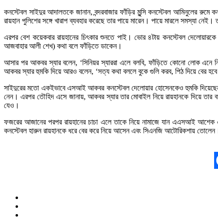
কনস্টেবল সাইদুর আদালতকে জানান, বন্দরবাজার ফাঁড়ির মুন্সি কনস্টেবল আমিনুলের 
রায়হান পুলিশের সঙ্গে খারাপ ব্যবহার করেছে তার পায়ে মারেন। পায়ে মারলে সমস্যা নেই।
এরপর বেশ কয়েকবার রায়হানের চিৎকার শুনতে পাই। ভোর ৪টায় কনস্টেবল দেলোয়ারকে আম
আজবাহার আলী শেখ) কথা বলে ফাঁড়িতে ডাকেন।
আসার পর আকবর স্যার বলেন, ‘সিনিয়র স্যাররা এলে বলবি, ফাঁড়িতে কোনো লোক এনে নি
আকবর স্যার হুমকি দিয়ে আরও বলেন, ‘সত্য কথা বললে বুকে গুলি করব, পিঠ দিয়ে বের হব
সাইদুরের মতো একইভাবে এসআই আকবর কনস্টেবল দেলোয়ার হোসেনকেও হুমকি দিয়েছেন বলে
নেন। এরপর তৌহিদ এসে জানায়, আকবর স্যার তার মোবাইল নিয়ে রায়হানকে দিয়ে তার 
যেও।
ফজরের আজানের পরপর রায়হানের চাচা এলে তাকে নিয়ে নামাজে যান এএসআই আশেক এ
কনস্টেবল হারুন রায়হানকে ধরে বের করে নিয়ে আসেন এবং সিএনজি আটোরিকশায় তোলেন। তা