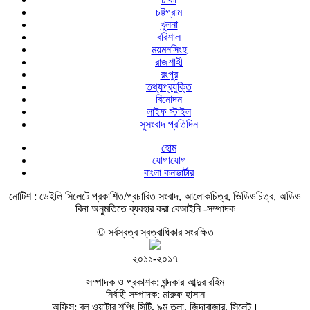
চট্টগ্রাম
খুলনা
বরিশাল
ময়মনসিংহ
রাজশাহী
রংপুর
তথ্যপ্রযুক্তি
বিনোদন
লাইফ স্টাইল
সুসংবাদ প্রতিদিন
হোম
যোগাযোগ
বাংলা কনভার্টার
নোটিশ :
ডেইলি সিলেটে প্রকাশিত/প্রচারিত সংবাদ, আলোকচিত্র, ভিডিওচিত্র, অডিও
বিনা অনুমতিতে ব্যবহার করা বেআইনি -সম্পাদক
© সর্বস্বত্ব স্বত্বাধিকার সংরক্ষিত
২০১১-২০১৭
সম্পাদক ও প্রকাশক: খন্দকার আব্দুর রহিম
নির্বাহী সম্পাদক: মারুফ হাসান
অফিস: ব্লু ওয়াটার শপিং সিটি, ৯ম তলা, জিন্দাবাজার, সিলেট।