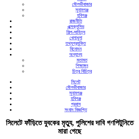
মৌলভীবাজার
সুনামগঞ্জ
হবিগঞ্জ
রাজনীতি
এক্সক্লুসিভ
শিল্প-সাহিত্য
খেলাধুলা
তথ্যপ্রযুক্তি
বিনোদন
অন্যান্য
মতামত
শিক্ষাঙ্গন
চিত্র বিচিত্র
সিলেট
মৌলভীবাজার
সুনামগঞ্জ
হবিগঞ্জ
প্রবাস
সংবাদ বিজ্ঞপ্তি
সিলেটে ফাঁড়িতে যুবকের মৃত্যু, পুলিশের দাবি গণপিটুনিতে
মারা গেছে