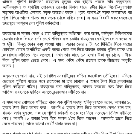
এদিকে ‘পুলিশি নির্যাতনে’ রায়হানের মৃত্যুর খবর ছড়িয়ে পড়লে তার বন্ধুবান্ধব,
আত্মীয়স্বজন ও স্থানীয় লোকজন রোববার বিকাল সাড়ে ৪টার দিকে সিলেট-সুনামগঞ্জ
সড়কের আখালিয়া এলাকায় সড়ক অবরোধ করেন। প্রায় আধাঘণ্টা সড়ক অবরোধের পর
পুলিশ গিয়ে তাদের শান্ত করে সড়ক থেকে সরিয়ে দেয়। এ সময় বিষয়টি গুরুত্বসহকারে
তদন্তের আশ্বাস দেন পুলিশ কর্মকর্তারা।
রায়হানের মা সালমা বেগম ও চাচা হাবিবুল্লাহ অভিযোগ করে বলেন, কর্মস্থল চিকিৎসকের
চেম্বার থেকে ফিরতে দেরি দেখে শনিবার রাত ১০টায় রায়হানের মোবাইলে ফোন করেন মা
ও স্ত্রী। কিন্তু ফোন বন্ধ পাওয়া যায়। এরপর ভোর ৪ টা ২৩ মিনিটের দিকে মায়ের
মোবাইল ফোনে অপরিচিত একটি নম্বর থেকে কল দিয়ে রায়হান জানায় পুলিশ তাকে ধরে
বন্দরবাজার ফাঁড়িতে নিয়ে এসেছে। এখন তার কাছে ১০ হাজার টাকা ঘুষ চাচ্ছে। টাকা
দিলে পুলিশ তাকে ছেড়ে দেবে। এ সময় কেঁদে কেঁদে রায়হান তাকে বাঁচানোর আকুতি
জানায়।
অনুসন্ধানে জানা যায়, ওই মোবাইল নম্বরটি বন্দর ফাঁড়ির কনস্টেবল তৌহিদের। এদিকে
ছেলেকে পুলিশে ধরেছে শুনে রায়হানের মা তার চাচাকে ৫ হাজার টাকা দিয়ে বন্দরবাজার
পুলিশ ফাঁড়িতে পাঠান। রায়হানের চাচা হাবিবুল্লাহ রোববার ফজরের সময় টাকা নিয়ে
ভাতিজা রায়হানকে ছাড়িয়ে আনতে বন্দরবাজার ফাঁড়িতে যান।
এ সময় সাদা পোশাকে ফাঁড়িতে থাকা এক পুলিশ সদস্য হাবিবুল্লাহকে বলেন, আপনার ১০
হাজার টাকা নিয়ে আসার কথা। আপনি ৫ হাজার টাকা নিয়ে আসলেন কেন? চলে যান,
রায়হান এখন ঘুমাচ্ছে এবং যে পুলিশ কর্মকর্তা তাকে ধরে নিয়ে এসেছেন তিনিও ফাঁড়িতে
নেই। আপনি ১০ হাজার টাকা নিয়ে সকাল ৯টার দিকে আসেন। আসলেই তাকে নিয়ে
যেতে পারবেন। তাকে আমরা কোর্টে চালান করব না।
এরপর রায়হানের চাচা বাসায় চলে যান এবং পরে সকাল পৌনে ১০টায় দিকে টাকা নিয়ে ফের