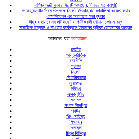
বাণিজ্যমন্ত্রী বুধবার সিলেট আসছেন, দিনভর যত কর্মসূচি
গণঅভ্যুত্থান দিবস উপলক্ষে সিলেট ইউনাইটেড জার্নালিস্ট ওয়েলফেয়ার
এসোসিয়েশন এর আলোচনা সভা বুধবার
টাঙ্গুয়ার হাওরে সব হাউসবোট ও পর্যটকবাহী নৌযান চলাচল বন্ধ
সামাজিক উন্নয়ন ও দাওয়াহ কার্যক্রমে ইমামদের ভূমিকা জোরদারের আহ্বান
আমাদের যত
আয়োজন...
জাতীয়
আন্তর্জাতিক
রাজনীতি
প্রবাস
সিলেট
মৌলভীবাজার
সুনামগঞ্জ
হবিগঞ্জ
এক্সক্লুসিভ
মতামত
সংবাদ বিজ্ঞপ্তি
পর্যটন
শিল্প-সাহিত্য
শিক্ষাঙ্গন
খেলাধুলা
চিত্র বিচিত্র
ঢাকা