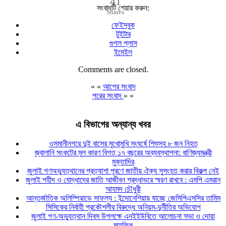
41
সংবাদটি শেয়ার করুন:
Shares
ফেইসবুক
টুইটার
গুগল প্লাস
ইমেইল
Comments are closed.
« «
আগের সংবাদ
পরের সংবাদ
» »
এ বিভাগের অন্যান্য খবর
ওসমানীনগরে দুই বাসের মুখোমুখি সংঘর্ষে শিশুসহ ৮ জন নিহত
জ্বালানি সংকটের মূল কারণ বিগত ১৭ বছরের অব্যবস্থাপনা: বাণিজ্যমন্ত্রী
মুক্তাদির
জুলাই গণঅভ্যুত্থানের প্রত্যাশা পূরণে জাতীয় ঐক্য সুসংহত করার বিকল্প নেই
জুলাই শহীদ ও যোদ্ধাদের জাতি আজীবন শ্রদ্ধাভরে স্মরণ রাখবে : এমপি এমরান
আহমদ চৌধুরী
আন্তর্জাতিক অলিম্পিয়াডে সাফল্য : ইন্দোনেশিয়ায় যাচ্ছে জেসিপিএসসির তামিম
সিসিকের নির্বাহী প্রকৌশলীর বিরুদ্ধে অনিয়ম-দুর্নীতির অভিযোগ
জুলাই গণ-অভ্যুত্থান দিবস উপলক্ষে এনইইউবিতে আলোচনা সভা ও দোয়া
মাহফিল