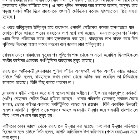
বন্দরবাজার পুলিশ ফাঁড়িতে যান। এ সময় পুলিশ সদস্যরা তার চাচাকে জানান, অসুস্থ হয়ে
পড়ায় সকাল ৭টার দিকে রায়হানকে ওসমানী মেডিকেল কলেজ হাসপাতালে নিয়ে যাওয়া
হয়েছে।
এ খবরে হাবিবুল্লাহ উদ্বিগ্ন হয়ে তৎক্ষণাৎ ওসমানী মেডিকেল কলেজ হাসপাতালে যান।
সেখানে গিয়ে জানতে পারেন রায়হানের লাশ মর্গে রাখা হয়েছে। ময়নাতদন্তের পর বিকাল
৩টার দিকে পরিবারের কাছে লাশ হস্তান্তর করা হয়। রায়হানের লাশ দাফন করে তিন
পুলিশের বিরুদ্ধে মামলা দায়ের করবেন বলে জানান চাচা হাবিবুল্লাহ।
রোববার ভোরে রায়হানের মৃত্যুর পর পুলিশের পক্ষ থেকে জানানো হয়েছিল ছিনতাইকালে
নগরীর কাস্টঘর এলাকায় গণপিটুনিতে রায়হানের মৃত্যু হয়েছে।
রায়হানকে আটককারী বন্দরবাজার পুলিশ ফাঁড়ির এএসআই আশিক এলাহীর কাছে জানতে
চাইলে তিনি বলেন, রায়হানকে কখন কোথা থেকে আটক করা হয়েছিল তা মিডিয়াকে
জানানো হয়েছে। তিনি কিছু বলতে পারবেন না।
বন্দরবাজার ফাঁড়ি নগরের কতোয়ালি মডেল থানার অধীনে। এই থানার ভারপ্রাপ্ত কর্মকর্তা
(ওসি) মোহাম্মদ সেলিম মিঞা ছুটিতে আছেন। থানার পরিদর্শক (তদন্ত) শ্যামল মৈত্র
জানান, ভোরে কাষ্টঘর এলাকায় গণপিটুনিতে আহত হন রায়হান। যিনি একাধিক ছিনতাই
মামলার আসামি। পুলিশ তাকে গুরুতর আহত অবস্থায় উদ্ধার করে ওসমানী হাসপাতালে
নিয়ে গেলে সেখানে তার মৃত্যু হয়।
কাষ্টঘরের কোন জায়গা থেকে রায়হানকে উদ্ধার করা হয়েছে এবং কারা উদ্ধার অভিযানে
ছিলেন জানতে চাইলে তিনি বলেন, আপনি অতিরিক্ত উপ কমিশনার (গণমাধ্যম)-এর সাথে
কথা বলুন।