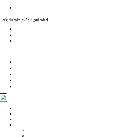
সর্বশেষ আপডেট : ৪ ঘন্টা আগে