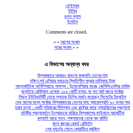
ফেইসবুক
টুইটার
গুগল প্লাস
ইমেইল
Comments are closed.
« «
আগের সংবাদ
পরের সংবাদ
» »
এ বিভাগের অন্যান্য খবর
বিশ্ববাজারে আবারও বাড়লো জ্বালানি তেলের দাম
দক্ষিণ-পূর্ব এশিয়ার সবচেয়ে স্থিতিশীল মুদ্রার তালিকায় টাকা
আন্তর্জাতিক অলিম্পিয়াডে সাফল্য : ইন্দোনেশিয়ায় যাচ্ছে জেসিপিএসসির তামিম
জুলাইয়ে রেমিট্যান্স এসেছে ২৮৫ কোটি ডলার, যা গত আট বছরে সর্বোচ্চ
লিডস ইউনিভার্সিটি থেকে স্নাতক ডিগ্রি অর্জন করেছেন সিলেটের ইছমাইল
দেড় মাসের মধ্যে সর্বোচ্চ বিশ্ববাজারের তেলের দাম: ব্যারেলপ্রতি ৯০ ডলার পার
তুরাব হত্যা : একটি পরিবারের দীর্ঘশ্বাস এবং রাষ্ট্রের কাছে ন্যায়বিচারের প্রত্যাশা
নাটকীয় প্রত্যাবর্তনে ইংল্যান্ডকে হারিয়ে বিশ্বকাপের ফাইনালে আর্জেন্টিনা
রপ্তানি আয়ে পতন, লক্ষ্যমাত্রা থেকে বড় ঘাটতি
জুনে বছরের রেকর্ড রেমিটেন্স
শেষ মুহূর্তের গোলে কোয়ার্টারে ব্রাজিল