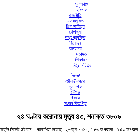
সুনামগঞ্জ
হবিগঞ্জ
রাজনীতি
এক্সক্লুসিভ
শিল্প-সাহিত্য
খেলাধুলা
তথ্যপ্রযুক্তি
বিনোদন
অন্যান্য
মতামত
শিক্ষাঙ্গন
চিত্র বিচিত্র
সিলেট
মৌলভীবাজার
সুনামগঞ্জ
হবিগঞ্জ
প্রবাস
সংবাদ বিজ্ঞপ্তি
২৪ ঘণ্টায় করোনায় মৃত্যু ৪৩, শনাক্ত ৩৮০৯
ডেইলি সিলেট ডট কম ::
প্রকাশিত হয়েছে : ২৮ জুন ২০২০, ৭:৫৩ অপরাহ্ন | ৭:৫৩ অপরাহ্