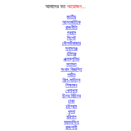
আমাদের যত
আয়োজন...
জাতীয়
আন্তর্জাতিক
রাজনীতি
প্রবাস
সিলেট
মৌলভীবাজার
সুনামগঞ্জ
হবিগঞ্জ
এক্সক্লুসিভ
মতামত
সংবাদ বিজ্ঞপ্তি
পর্যটন
শিল্প-সাহিত্য
শিক্ষাঙ্গন
খেলাধুলা
চিত্র বিচিত্র
ঢাকা
চট্টগ্রাম
খুলনা
বরিশাল
ময়মনসিংহ
রাজশাহী